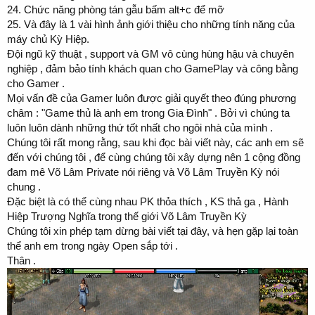
24. Chức năng phòng tán gẫu bấm alt+c để mỡ
25. Và đây là 1 vài hình ảnh giới thiệu cho những tính năng của
máy chủ Kỳ Hiệp.
Đội ngũ kỹ thuật , support và GM vô cùng hùng hậu và chuyên
nghiệp , đảm bảo tính khách quan cho GamePlay và công bằng
cho Gamer .
Mọi vấn đề của Gamer luôn được giải quyết theo đúng phương
châm : "Game thủ là anh em trong Gia Đình" . Bởi vì chúng ta
luôn luôn dành những thứ tốt nhất cho ngôi nhà của mình .
Chúng tôi rất mong rằng, sau khi đọc bài viết này, các anh em sẽ
đến với chúng tôi , để cùng chúng tôi xây dựng nên 1 cộng đồng
đam mê Võ Lâm Private nói riêng và Võ Lâm Truyền Kỳ nói
chung .
Đặc biệt là có thể cùng nhau PK thỏa thích , KS thả ga , Hành
Hiệp Trượng Nghĩa trong thế giới Võ Lâm Truyền Kỳ
Chúng tôi xin phép tạm dừng bài viết tại đây, và hẹn gặp lại toàn
thể anh em trong ngày Open sắp tới .
Thân .