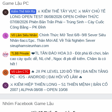
Game Lậu PC
⚔️ KIẾM THẾ TÂY VỰC ⚔️ MÁY CHỦ TẾ
Kiếm Thế Mới Ra
K
LONG OPEN TEST 06/08/2026 OPEN CHÍNH THỨC
07/08/2026 Phiên Bản Trấn Phái – Trùng Sinh – Cày Cuốc
Công Bằng – PK Đỉnh
Chính Thức Mở Test 6/8--9/8 Sever Siêu
Võ Lâm Siêu Nhân
S
Nhân 6acc/1pc. Thân Mời AE Về Trải Nghiệm Sever
sieuphamsieunhan.com
❤️TL TÂN ĐÀO HOA 3.0 - Đột phá lối chơi, bản
TLBB Private
cao cày quốc dễ, NL chế , Ngọc đi pb dễ kiếm. Chăm là có
hết !
🔥 JX PK LEVEL 120 ĐỒ TÍM | ĐA NỀN TẢNG
Võ Lâm CTC
G
PC - IOS - ANDROID | ĐẠI HỘI VÕ LÂM 🔥
⚔ KIẾM HIỆP THIÊN LONG – S1 THIÊN MỆNH | BẢN CỔ
K
2007 | ALPHA 08/08 – OPEN 10/08
Nhóm Facebook Game Lậu