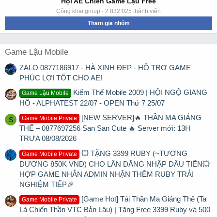
Hội AE Chiến Game Lậu Free
Công khai group · 2.832.025 thành viên
Tham gia nhóm
Game Lậu Mobile
ZALO 0877186917 - HÀ XINH ĐẸP - HỖ TRỢ GAME
PHÚC LỢI TỐT CHO AE!
Kiếm Thế Mobile 2009 | HỘI NGỘ GIANG
Game Lậu Mobile
HỒ - ALPHATEST 22/07 - OPEN Thứ 7 25/07
[NEW SERVER]🔥 THẦN MA GIÁNG
Game Mobile Private
S
THẾ – 0877697256 San San Cute 🔥 Server mới: 13H
TRƯA 08/08/2026
💥 TẶNG 3399 RUBY (~TƯƠNG
Game Mobile Private
ĐƯƠNG 850K VND) CHO LẦN ĐĂNG NHẬP ĐẦU TIÊN💥
HỢP GAME NHẮN ADMIN NHẬN THÊM RUBY TRẢI
NGHIỆM TIẾP🎉
[Game Hot] Tải Thần Ma Giáng Thế (Ta
Game Mobile Private
Là Chiến Thần VTC Bản Lậu) | Tặng Free 3399 Ruby và 500