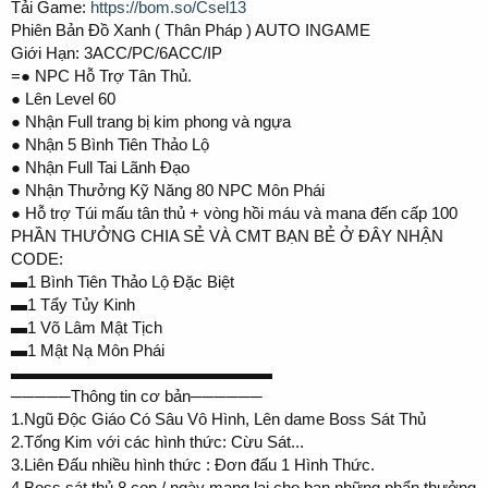
Tải Game:
https://bom.so/Csel13
Phiên Bản Đồ Xanh ( Thân Pháp ) AUTO INGAME
Giới Hạn: 3ACC/PC/6ACC/IP
=● NPC Hỗ Trợ Tân Thủ.
● Lên Level 60
● Nhận Full trang bị kim phong và ngựa
● Nhận 5 Bình Tiên Thảo Lộ
● Nhận Full Tai Lãnh Đạo
● Nhận Thưởng Kỹ Năng 80 NPC Môn Phái
● Hỗ trợ Túi mấu tân thủ + vòng hồi máu và mana đến cấp 100
PHẦN THƯỞNG CHIA SẺ VÀ CMT BẠN BẺ Ở ĐÂY NHẬN
CODE:
▬1 Bình Tiên Thảo Lộ Đặc Biệt
▬1 Tẩy Tủy Kinh
▬1 Võ Lâm Mật Tịch
▬1 Mật Nạ Môn Phái
▬▬▬▬▬▬▬▬▬▬▬▬▬▬▬▬
─────Thông tin cơ bản──────
1.Ngũ Độc Giáo Có Sâu Vô Hình, Lên dame Boss Sát Thủ
2.Tống Kim với các hình thức: Cừu Sát...
3.Liên Đấu nhiều hình thức : Đơn đấu 1 Hình Thức.
4.Boss sát thủ 8 con / ngày mang lại cho bạn những phẩn thưởng