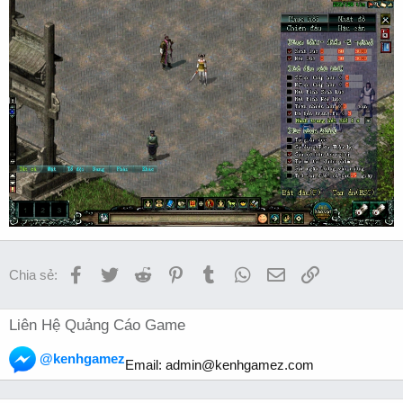
Facebook
Twitter
Reddit
Pinterest
Tumblr
WhatsApp
Email
Link
Chia sẻ:
Liên Hệ Quảng Cáo Game
@kenhgamez
Email:
admin@kenhgamez.com