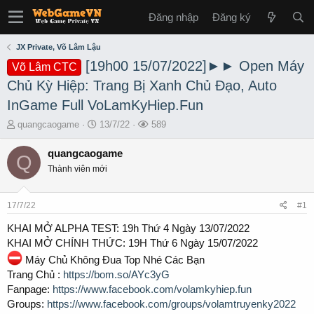
Đăng nhập
Đăng ký
JX Private, Võ Lâm Lậu
[19h00 15/07/2022]►► Open Máy
Võ Lâm CTC
Chủ Kỳ Hiệp: Trang Bị Xanh Chủ Đạo, Auto
InGame Full VoLamKyHiep.Fun
T
S
L
quangcaogame
13/7/22
589
h
t
ư
r
a
ợ
quangcaogame
Q
e
r
t
Thành viên mới
a
t
x
d
d
e
s
a
m
17/7/22
#1
t
t
a
e
KHAI MỞ ALPHA TEST: 19h Thứ 4 Ngày 13/07/2022
r
KHAI MỞ CHÍNH THỨC: 19H Thứ 6 Ngày 15/07/2022
t
Máy Chủ Không Đua Top Nhé Các Bạn
e
Trang Chủ :
https://bom.so/AYc3yG
r
Fanpage:
https://www.facebook.com/volamkyhiep.fun
Groups:
https://www.facebook.com/groups/volamtruyenky2022