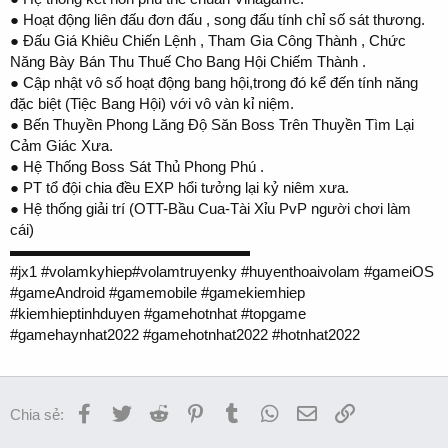
● Hoạt động liên đấu đơn đấu , song đấu tính chỉ số sát thương.
● Đấu Giá Khiêu Chiến Lệnh , Tham Gia Công Thành , Chức
Năng Bày Bán Thu Thuế Cho Bang Hội Chiếm Thành .
● Cập nhật vô số hoạt động bang hội,trong đó kể đến tính năng
đặc biệt (Tiệc Bang Hội) với vô vàn kỉ niệm.
● Bến Thuyền Phong Lăng Độ Săn Boss Trên Thuyền Tìm Lại
Cảm Giác Xưa.
● Hệ Thống Boss Sát Thủ Phong Phú .
● PT tổ đội chia đều EXP hổi tưởng lại kỷ niêm xưa.
● Hệ thống giải trí (OTT-Bầu Cua-Tài Xỉu PvP người chơi làm
cái)
▬▬▬▬▬▬▬▬▬▬▬▬▬▬▬▬
#jx1 #volamkyhiep#volamtruyenky #huyenthoaivolam #gameiOS
#gameAndroid #gamemobile #gamekiemhiep
#kiemhieptinhduyen #gamehotnhat #topgame
#gamehaynhat2022 #gamehotnhat2022 #hotnhat2022
Facebook
Twitter
Reddit
Pinterest
Tumblr
WhatsApp
Email
Link
Chia sẻ: