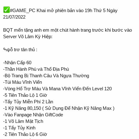
#GAME_PC Khai mở phiên bản vào 19h Thứ 5 Ngày
21/07/2022
BQT mến tặng anh em một chút hành trang trước khi bước vào
Server Võ Lâm Kỳ Hiệp:
ߒψỗ trơ tân thủ :
-Nhận Cấp 60
-Thần Hành Phù và Thổ Địa Phù
-Bộ Trang Bị Thanh Câu Và Ngựa Thường
-Túi Máu Vĩnh Viển
-Vòng Hổ Trợ Máu Và Mana Vĩnh Viển Đến Level 120
-5 Tiên Thảo Lộ 1 Giờ
-Tẩy Tủy Miễn Phí 2 Lần
-1 Kỹ Năng 80,150 ( Sử Dụng Để Nhận Kỹ Năng Max )
-Vào Fanpage Nhận GiftCode
-1 Võ Lâm Mật Tịch
-1 Tẩy Tủy Kinh
-2 Tiên Thảo Lộ 6 Giờ