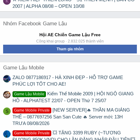
K
2007 | ALPHA 08/08 – OPEN 10/08
Nhóm Facebook Game Lậu
Hội AE Chiến Game Lậu Free
Công khai group · 2.832.025 thành viên
Tham gia nhóm
Game Lậu Mobile
ZALO 0877186917 - HÀ XINH ĐẸP - HỖ TRỢ GAME
PHÚC LỢI TỐT CHO AE!
Kiếm Thế Mobile 2009 | HỘI NGỘ GIANG
Game Lậu Mobile
HỒ - ALPHATEST 22/07 - OPEN Thứ 7 25/07
[NEW SERVER]🔥 THẦN MA GIÁNG
Game Mobile Private
S
THẾ – 0877697256 San San Cute 🔥 Server mới: 13H
TRƯA 08/08/2026
💥 TẶNG 3399 RUBY (~TƯƠNG
Game Mobile Private
ĐƯƠNG 850K VND) CHO LẦN ĐĂNG NHẬP ĐẦU TIÊN💥