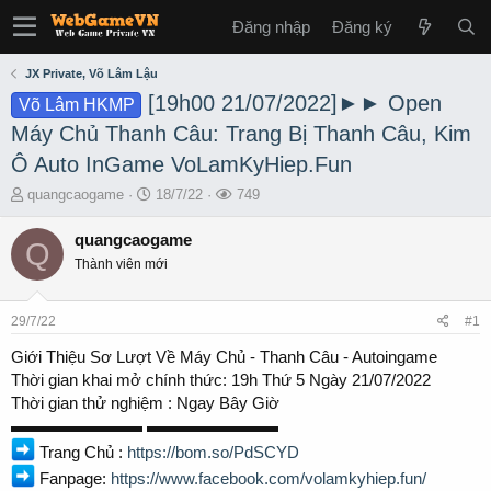
Đăng nhập
Đăng ký
JX Private, Võ Lâm Lậu
[19h00 21/07/2022]►► Open
Võ Lâm HKMP
Máy Chủ Thanh Câu: Trang Bị Thanh Câu, Kim
Ô Auto InGame VoLamKyHiep.Fun
T
S
L
quangcaogame
18/7/22
749
h
t
ư
r
a
ợ
quangcaogame
Q
e
r
t
Thành viên mới
a
t
x
d
d
e
s
a
m
29/7/22
#1
t
t
a
e
Giới Thiệu Sơ Lượt Về Máy Chủ - Thanh Câu - Autoingame
r
Thời gian khai mở chính thức: 19h Thứ 5 Ngày 21/07/2022
t
Thời gian thử nghiệm : Ngay Bây Giờ
e
▬▬▬▬▬▬▬▬ ▬▬▬▬▬▬▬▬
r
Trang Chủ :
https://bom.so/PdSCYD
Fanpage:
https://www.facebook.com/volamkyhiep.fun/