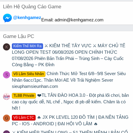
Liên Hệ Quảng Cáo Game
@kenhgamez
Email:
admin@kenhgamez.com
Game Lậu PC
⚔️ KIẾM THẾ TÂY VỰC ⚔️ MÁY CHỦ TẾ
Kiếm Thế Mới Ra
K
LONG OPEN TEST 06/08/2026 OPEN CHÍNH THỨC
07/08/2026 Phiên Bản Trấn Phái – Trùng Sinh – Cày Cuốc
Công Bằng – PK Đỉnh
Chính Thức Mở Test 6/8--9/8 Sever Siêu
Võ Lâm Siêu Nhân
S
Nhân 6acc/1pc. Thân Mời AE Về Trải Nghiệm Sever
sieuphamsieunhan.com
❤️TL TÂN ĐÀO HOA 3.0 - Đột phá lối chơi, bản
TLBB Private
cao cày quốc dễ, NL chế , Ngọc đi pb dễ kiếm. Chăm là có
hết !
🔥 JX PK LEVEL 120 ĐỒ TÍM | ĐA NỀN TẢNG
Võ Lâm CTC
G
PC - IOS - ANDROID | ĐẠI HỘI VÕ LÂM 🔥
⚔ KIẾM HIỆP THIÊN LONG – S1 THIÊN MỆNH | BẢN CỔ