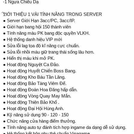
-1 Ngựa Chiếu Dạ
ߐ҇IỚI THIỆU 1 VÀI TÍNH NĂNG TRONG SERVER
● Server Giới Hạn 3acc/PC, 3acc/IP.
● Giới hạn bang hội 150 thành viên
● Tính năng màu PK bang độc quyền VLKH.
● Hệ thống danh hiệu VIP mới
● Sửa lỗi lag tọa độ kĩ năng cực chuẩn.
● Sửa lỗi nhồi máu giữ trang thái sống lâu hơn.
● Hiển thị máu khi mở PK.
● Hoạt động Nguyệt Ca Đảo.
● Hoạt động Huyết Chiến Boss Bang.
● Hoạt động Kho Báu Tần Lăng.
● Hoạt động Bảo Tàng Viêm Đế.
● Hoạt động Đoán Hoa Đăng hấp dẫn.
● Hoạt động Vòng Quay May Mắn.
● Hoạt động Thiên Bảo Khố .
● Hoạt động Đại Hội Hùng Anh.
● Kỹ năng sử dụng 90 - 120 - 150
● Chức năng cửa hàng điểm thưởng.
● Tính năng auto tự đánh tích hợp ingame da dạng dễ sử dụng.
● Hệ thống kết hôn phu thê chuẩn Vinagame.