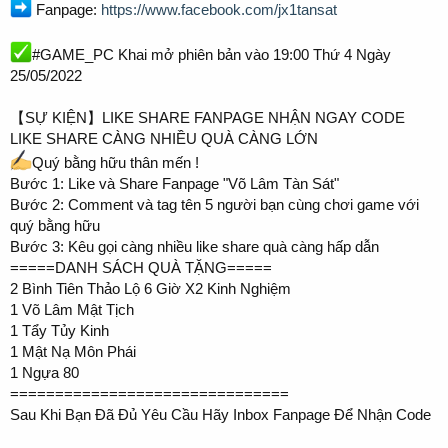
Fanpage:
https://www.facebook.com/jx1tansat
#GAME_PC Khai mở phiên bản vào 19:00 Thứ 4 Ngày
25/05/2022
【SỰ KIỆN】LIKE SHARE FANPAGE NHẬN NGAY CODE
LIKE SHARE CÀNG NHIỀU QUÀ CÀNG LỚN
Quý bằng hữu thân mến !
Bước 1: Like và Share Fanpage "Võ Lâm Tàn Sát"
Bước 2: Comment và tag tên 5 người bạn cùng chơi game với
quý bằng hữu
Bước 3: Kêu gọi càng nhiều like share quà càng hấp dẫn
=====DANH SÁCH QUÀ TẶNG=====
2 Bình Tiên Thảo Lộ 6 Giờ X2 Kinh Nghiệm
1 Võ Lâm Mật Tịch
1 Tẩy Tủy Kinh
1 Mật Nạ Môn Phái
1 Ngựa 80
===============================
Sau Khi Bạn Đã Đủ Yêu Cầu Hãy Inbox Fanpage Để Nhận Code