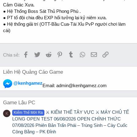
Cảm Giác Xưa.
● Hệ Thống Boss Sát Thủ Phong Phú .
● PT tổ đội chia đều EXP hổi tưởng lại kỷ niêm xưa.
● Hệ thống giải trí (OTT-Bầu Cua-Tài Xỉu PvP người chơi làm
cái)
Facebook
Twitter
Reddit
Pinterest
Tumblr
WhatsApp
Email
Link
Chia sẻ:
Liên Hệ Quảng Cáo Game
@kenhgamez
Email:
admin@kenhgamez.com
Game Lậu PC
⚔️ KIẾM THẾ TÂY VỰC ⚔️ MÁY CHỦ TẾ
Kiếm Thế Mới Ra
K
LONG OPEN TEST 06/08/2026 OPEN CHÍNH THỨC
07/08/2026 Phiên Bản Trấn Phái – Trùng Sinh – Cày Cuốc
Công Bằng – PK Đỉnh