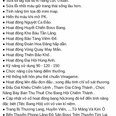
● Sửa lỗi lag tọa độ kĩ năng cực chuẩn.
● Sửa lỗi nhồi máu giữ trang thái sống lâu hơn.
● Tính năng tìm tọa độ mini map.
● Hiển thị máu khi mở PK.
● Hoạt động Nguyệt Ca Đảo.
● Hoạt động Huyết Chiến Boss Bang.
● Hoạt động Kho Báu Tần Lăng.
● Hoạt động Bảo Tàng Viêm Đế.
● Hoạt động Đoán Hoa Đăng hấp dẫn.
● Hoạt động Vòng Quay May Mắn.
● Hoạt động Thiên Bảo Khố .
● Hoạt động Đại Hội Hùng Anh.
● Kỹ năng sử dụng 90 - 120 - 150
● Chức năng cửa hàng điểm thưởng.
● Hệ thống kết hôn phu thê chuẩn Vinagame.
● Hoạt động liên đấu đơn đấu , song đấu tính chỉ số sát thương.
● Đấu Giá Khiêu Chiến Lệnh , Tham Gia Công Thành , Chức
Năng Bày Bán Thu Thuế Cho Bang Hội Chiếm Thành .
● Cập nhật vô số hoạt động bang hội,trong đó kể đến tính năng
đặc biệt (Tiệc Bang Hội) với vô vàn kỉ niệm.
● Trang Bị Thương Lang, Huyền Viên, ....Tử Mãng Và Kim Ô
● Bến Thuyền Phong Lăng Độ Săn Boss Trên Thuyền Tìm Lại