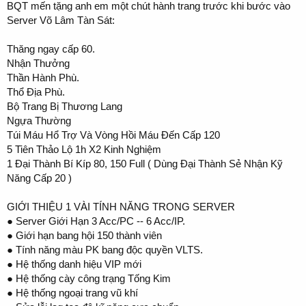
BQT mến tặng anh em một chút hành trang trước khi bước vào
Server Võ Lâm Tàn Sát:
Thăng ngay cấp 60.
Nhận Thưởng
Thần Hành Phù.
Thổ Địa Phù.
Bộ Trang Bị Thương Lang
Ngựa Thường
Túi Máu Hổ Trợ Và Vòng Hồi Máu Đến Cấp 120
5 Tiên Thảo Lộ 1h X2 Kinh Nghiệm
1 Đại Thành Bí Kíp 80, 150 Full ( Dùng Đại Thành Sẻ Nhận Kỹ
Năng Cấp 20 )
GIỚI THIỆU 1 VÀI TÍNH NĂNG TRONG SERVER
● Server Giới Hạn 3 Acc/PC -- 6 Acc/IP.
● Giới hạn bang hội 150 thành viên
● Tính năng màu PK bang độc quyền VLTS.
● Hệ thống danh hiệu VIP mới
● Hệ thống cày công trạng Tống Kim
● Hệ thống ngoại trang vũ khí