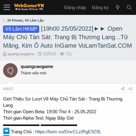
Đăng nhập
Đăng ký
JX Private, Võ Lâm Lậu
[19h00 25/05/2022]►► Open
Võ Lâm HKMP
Máy Chủ Tàn Sát: Trang Bị Thương Lang...Tử
Mãng, Kim Ô Auto InGame VoLamTanSat.COM
T
S
L
quangcaogame
22/5/22
711
h
t
ư
r
a
ợ
quangcaogame
Q
e
r
t
Thành viên mới
a
t
x
d
d
e
s
a
m
4/6/22
#1
t
t
a
e
Giới Thiệu Sơ Lượt Về Máy Chủ Tàn Sát - Trang Bị Thương
r
Lang
t
Thời gian Open Beta: 19:00 Thứ 4 - 25.05.2022
e
Thời gian Alpha Test: Ngay Bây Giờ
r
▬▬▬▬▬▬▬▬ ▬▬▬▬▬▬▬▬
Trang Chủ :
https://bom.so/DovCLztRgE9Z9L