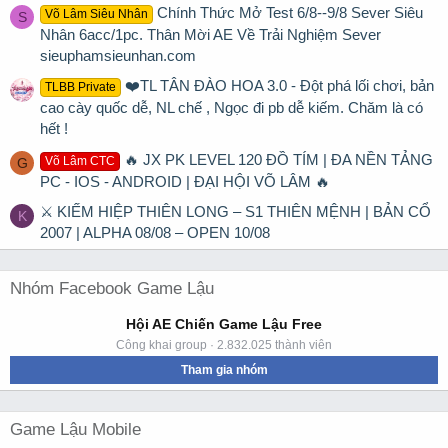
Chính Thức Mở Test 6/8--9/8 Sever Siêu
Võ Lâm Siêu Nhân
S
Nhân 6acc/1pc. Thân Mời AE Về Trải Nghiệm Sever
sieuphamsieunhan.com
❤️TL TÂN ĐÀO HOA 3.0 - Đột phá lối chơi, bản
TLBB Private
cao cày quốc dễ, NL chế , Ngọc đi pb dễ kiếm. Chăm là có
hết !
🔥 JX PK LEVEL 120 ĐỒ TÍM | ĐA NỀN TẢNG
Võ Lâm CTC
G
PC - IOS - ANDROID | ĐẠI HỘI VÕ LÂM 🔥
⚔ KIẾM HIỆP THIÊN LONG – S1 THIÊN MỆNH | BẢN CỔ
K
2007 | ALPHA 08/08 – OPEN 10/08
Nhóm Facebook Game Lậu
Hội AE Chiến Game Lậu Free
Công khai group · 2.832.025 thành viên
Tham gia nhóm
Game Lậu Mobile