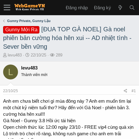
Đăng nhập
Đăng ký
Gunny Private, Gunny Lậu
[ĐUA TOP GÀ NOEL] Gà noel
Gunny Mới Ra
phiên bản cường hóa hên xui -- AD nhiệt tình -
Sever bền vững
T
S
L
levu483
22/10/25
289
h
t
ư
r
a
ợ
levu483
L
e
r
t
Thành viên mới
a
t
x
d
d
e
s
a
m
22/10/25
#1
t
t
a
e
Anh em chưa biết chơi gì mùa đông này ? Anh em muốn tìm lại
r
một chút kỷ niệm tuổi thơ? Hãy đến với Gà Noel - phiên bản 3.
t
cường hóa hên xui!!!
e
Gà Noel - Gunny 3.8 Hồi ức tái hiện
r
Open chính thức lúc 12:00 ngày 23/10 - FREE vip4 cùng quà xịn
Lộ trình trò chơi rõ ràng, không rush game cho anh em trải