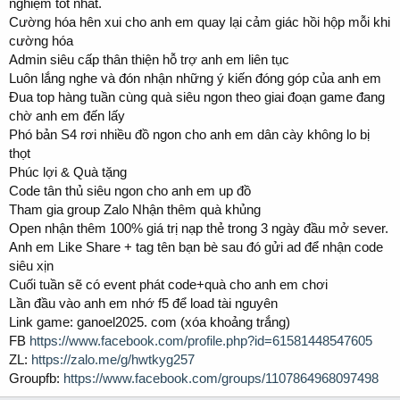
nghiệm tốt nhất.
Cường hóa hên xui cho anh em quay lại cảm giác hồi hộp mỗi khi
cường hóa
Admin siêu cấp thân thiện hỗ trợ anh em liên tục
Luôn lắng nghe và đón nhận những ý kiến đóng góp của anh em
Đua top hàng tuần cùng quà siêu ngon theo giai đoạn game đang
chờ anh em đến lấy
Phó bản S4 rơi nhiều đồ ngon cho anh em dân cày không lo bị
thọt
Phúc lợi & Quà tặng
Code tân thủ siêu ngon cho anh em up đồ
Tham gia group Zalo Nhận thêm quà khủng
Open nhận thêm 100% giá trị nạp thẻ trong 3 ngày đầu mở sever.
Anh em Like Share + tag tên bạn bè sau đó gửi ad để nhận code
siêu xịn
Cuối tuần sẽ có event phát code+quà cho anh em chơi
Lần đầu vào anh em nhớ f5 để load tài nguyên
Link game: ganoel2025. com (xóa khoảng trắng)
FB
https://www.facebook.com/profile.php?id=61581448547605
ZL:
https://zalo.me/g/hwtkyg257
Groupfb:
https://www.facebook.com/groups/1107864968097498