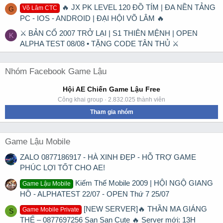
🔥 JX PK LEVEL 120 ĐỒ TÍM | ĐA NỀN TẢNG
Võ Lâm CTC
G
PC - IOS - ANDROID | ĐẠI HỘI VÕ LÂM 🔥
⚔ BẢN CỔ 2007 TRỞ LẠI | S1 THIÊN MỆNH | OPEN
K
ALPHA TEST 08/08 • TẶNG CODE TÂN THỦ ⚔
Nhóm Facebook Game Lậu
Hội AE Chiến Game Lậu Free
Công khai group · 2.832.025 thành viên
Tham gia nhóm
Game Lậu Mobile
ZALO 0877186917 - HÀ XINH ĐẸP - HỖ TRỢ GAME
PHÚC LỢI TỐT CHO AE!
Kiếm Thế Mobile 2009 | HỘI NGỘ GIANG
Game Lậu Mobile
HỒ - ALPHATEST 22/07 - OPEN Thứ 7 25/07
[NEW SERVER]🔥 THẦN MA GIÁNG
Game Mobile Private
S
THẾ – 0877697256 San San Cute 🔥 Server mới: 13H