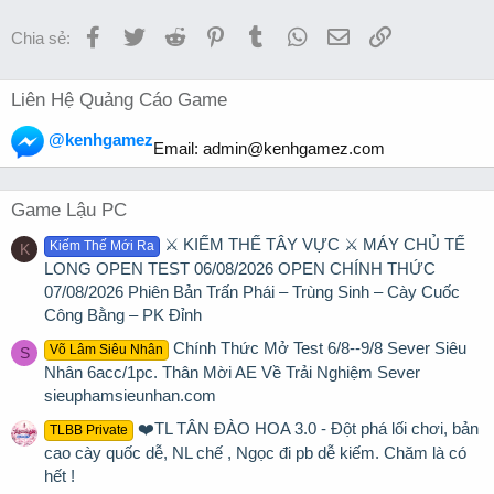
Facebook
Twitter
Reddit
Pinterest
Tumblr
WhatsApp
Email
Link
Chia sẻ:
Liên Hệ Quảng Cáo Game
@kenhgamez
Email:
admin@kenhgamez.com
Game Lậu PC
⚔️ KIẾM THẾ TÂY VỰC ⚔️ MÁY CHỦ TẾ
Kiếm Thế Mới Ra
K
LONG OPEN TEST 06/08/2026 OPEN CHÍNH THỨC
07/08/2026 Phiên Bản Trấn Phái – Trùng Sinh – Cày Cuốc
Công Bằng – PK Đỉnh
Chính Thức Mở Test 6/8--9/8 Sever Siêu
Võ Lâm Siêu Nhân
S
Nhân 6acc/1pc. Thân Mời AE Về Trải Nghiệm Sever
sieuphamsieunhan.com
❤️TL TÂN ĐÀO HOA 3.0 - Đột phá lối chơi, bản
TLBB Private
cao cày quốc dễ, NL chế , Ngọc đi pb dễ kiếm. Chăm là có
hết !