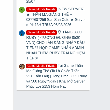
25/07
[NEW SERVER]
Game Mobile Private
S
🔥 THẦN MA GIÁNG THẾ –
0877697256 San San Cute 🔥 Server
mới: 13H TRƯA 06/08/2026
💥 TẶNG 3399
Game Mobile Private
RUBY (~TƯƠNG ĐƯƠNG 850K
VND) CHO LẦN ĐĂNG NHẬP ĐẦU
TIÊN💥 HỢP GAME NHẮN ADMIN
NHẬN THÊM RUBY TRẢI NGHIỆM
TIẾP🎉
Tải Game Thần
Game Mobile Private
Ma Giáng Thế (Ta Là Chiến Thần
VTC Bản Lậu) | Tặng Free 3399 Ruby
và 500 Ruby/Ngày | Khai Mở Server
Phúc Lợi S153 Hôm Nay