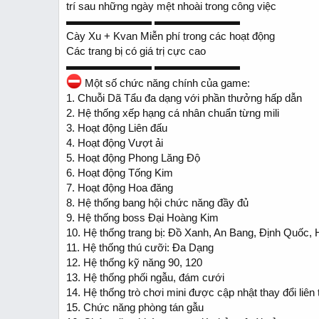
trí sau những ngày mệt nhoài trong công việc
▬▬▬▬▬▬▬▬ ▬▬▬▬▬▬▬▬
Cày Xu + Kvan Miễn phí trong các hoạt động
Các trang bị có giá trị cực cao
▬▬▬▬▬▬▬▬ ▬▬▬▬▬▬▬▬
Một số chức năng chính của game:
1. Chuỗi Dã Tẩu đa dạng với phần thưởng hấp dẫn
2. Hệ thống xếp hạng cá nhân chuẩn từng mili
3. Hoạt động Liên đấu
4. Hoạt động Vượt ải
5. Hoạt động Phong Lăng Độ
6. Hoạt động Tống Kim
7. Hoạt động Hoa đăng
8. Hệ thống bang hội chức năng đầy đủ
9. Hệ thống boss Đại Hoàng Kim
10. Hệ thống trang bị: Đồ Xanh, An Bang, Định Quốc, 
11. Hệ thống thú cưỡi: Đa Dạng
12. Hệ thống kỹ năng 90, 120
13. Hệ thống phối ngẫu, đám cưới
14. Hệ thống trò chơi mini được cập nhật thay đổi liên 
15. Chức năng phòng tán gẫu