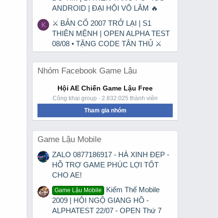
ANDROID | ĐẠI HỘI VÕ LÂM 🔥
⚔ BẢN CỔ 2007 TRỞ LẠI | S1
K
THIÊN MỆNH | OPEN ALPHA TEST
08/08 • TẶNG CODE TÂN THỦ ⚔
Nhóm Facebook Game Lậu
Hội AE Chiến Game Lậu Free
Công khai group · 2.832.025 thành viên
Tham gia nhóm
Game Lậu Mobile
ZALO 0877186917 - HÀ XINH ĐẸP -
HỖ TRỢ GAME PHÚC LỢI TỐT
CHO AE!
Kiếm Thế Mobile
Game Lậu Mobile
2009 | HỘI NGỘ GIANG HỒ -
ALPHATEST 22/07 - OPEN Thứ 7