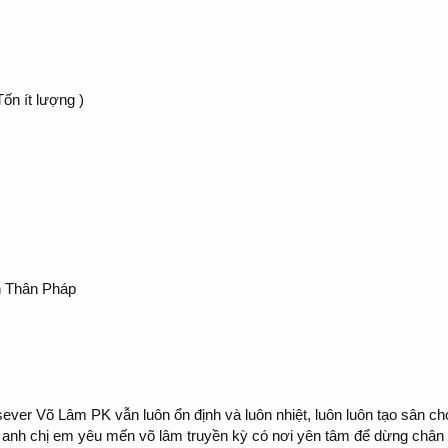
n ít lượng )
n Thân Pháp
ever Võ Lâm PK vẫn luôn ổn định và luôn nhiệt, luôn luôn tạo sân ch
 anh chị em yêu mến võ lâm truyền kỳ có nơi yên tâm để dừng chân 