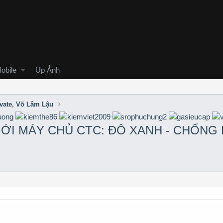
obile
Up Ảnh
ivate, Võ Lâm Lậu
ỚI MÁY CHỦ CTC: ĐÔ XANH - CHỐNG