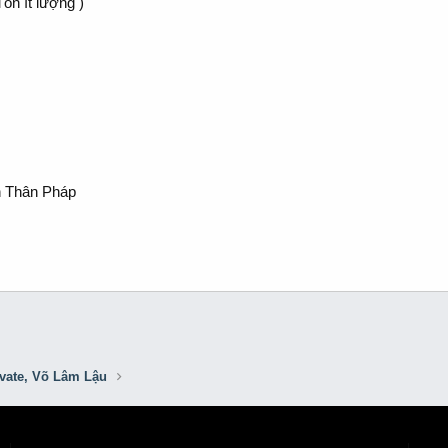
n ít lượng )
n Thân Pháp
ivate, Võ Lâm Lậu