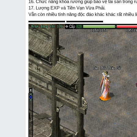
16. Chức năng khóa rương giúp bảo vệ tài sản trong 
17. Lượng EXP và Tiền Vạn Vừa Phải.
Vẫn còn nhiều tính năng độc đáo khác khác rất nhiều 
▬▬▬▬▬▬▬▬ ▬▬▬▬▬▬▬▬