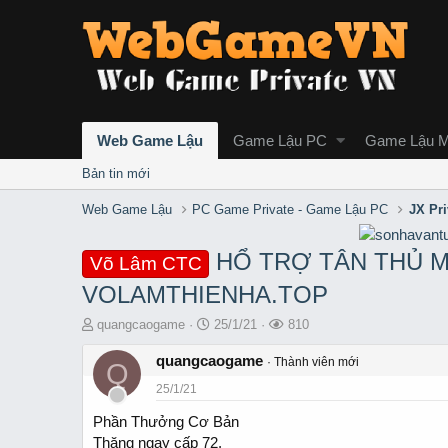
Web Game Lậu
Game Lậu PC
Game Lậu M
Bản tin mới
Web Game Lậu
PC Game Private - Game Lậu PC
JX Pr
HỔ TRỢ TÂN THỦ M
Võ Lâm CTC
VOLAMTHIENHA.TOP
T
S
L
quangcaogame
25/1/21
810
h
t
ư
r
quangcaogame
a
ợ
Thành viên mới
Q
e
r
t
25/1/21
a
t
x
d
d
e
Phần Thưởng Cơ Bản
s
a
m
Thăng ngay cấp 72.