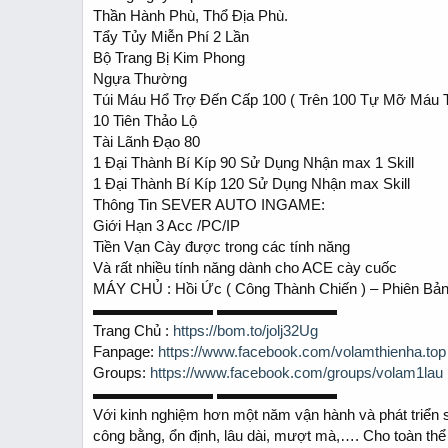
t
t
Thần Hành Phù, Thổ Địa Phù.
a
e
Tẩy Tủy Miễn Phí 2 Lần
r
t
Bộ Trang Bị Kim Phong
e
Ngựa Thường
r
Túi Máu Hổ Trợ Đến Cấp 100 ( Trên 100 Tự Mỡ Máu Tố
10 Tiên Thảo Lộ
Tài Lãnh Đạo 80
1 Đại Thành Bí Kíp 90 Sử Dụng Nhận max 1 Skill
1 Đại Thành Bí Kíp 120 Sử Dụng Nhận max Skill
Thông Tin SEVER AUTO INGAME:
Giới Hạn 3 Acc /PC/IP
Tiền Vạn Cày được trong các tính năng
Và rất nhiều tính năng dành cho ACE cày cuốc
MÁY CHỦ : Hồi Ức ( Công Thành Chiến ) – Phiên Bả
▬▬▬▬▬▬▬▬ ▬▬▬▬▬▬▬▬
Trang Chủ :
https://bom.to/jolj32Ug
Fanpage:
https://www.facebook.com/volamthienha.top
Groups:
https://www.facebook.com/groups/volam1lau
▬▬▬▬▬▬▬▬ ▬▬▬▬▬▬▬▬
Với kinh nghiệm hơn một năm vận hành và phát triển s
công bằng, ổn định, lâu dài, mượt mà,…. Cho toàn thể