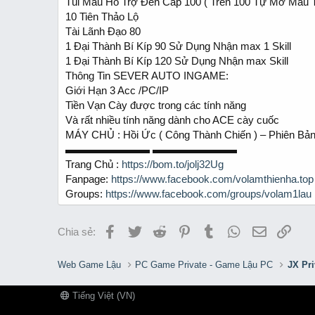
Túi Máu Hổ Trợ Đến Cấp 100 ( Trên 100 Tự Mỡ Máu Tố
10 Tiên Thảo Lộ
Tài Lãnh Đạo 80
1 Đại Thành Bí Kíp 90 Sử Dụng Nhận max 1 Skill
1 Đại Thành Bí Kíp 120 Sử Dụng Nhận max Skill
Thông Tin SEVER AUTO INGAME:
Giới Hạn 3 Acc /PC/IP
Tiền Vạn Cày được trong các tính năng
Và rất nhiều tính năng dành cho ACE cày cuốc
MÁY CHỦ : Hồi Ức ( Công Thành Chiến ) – Phiên Bả
▬▬▬▬▬▬▬▬ ▬▬▬▬▬▬▬▬
Trang Chủ :
https://bom.to/jolj32Ug
Fanpage:
https://www.facebook.com/volamthienha.top
Groups:
https://www.facebook.com/groups/volam1lau
Facebook
Twitter
Reddit
Pinterest
Tumblr
WhatsApp
Email
Link
Chia sẻ:
Web Game Lậu
PC Game Private - Game Lậu PC
JX Pr
Tiếng Việt (VN)