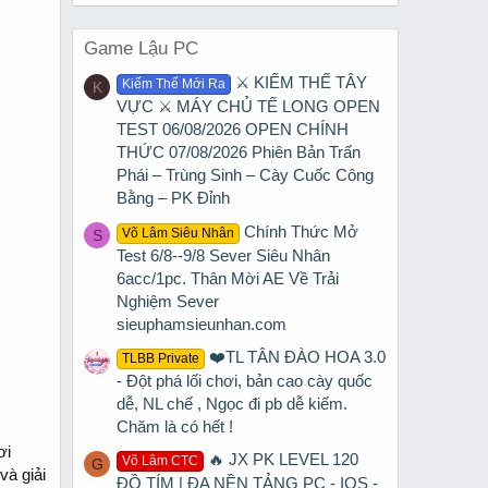
Game Lậu PC
⚔️ KIẾM THẾ TÂY
Kiếm Thế Mới Ra
K
VỰC ⚔️ MÁY CHỦ TẾ LONG OPEN
TEST 06/08/2026 OPEN CHÍNH
THỨC 07/08/2026 Phiên Bản Trấn
Phái – Trùng Sinh – Cày Cuốc Công
Bằng – PK Đỉnh
Chính Thức Mở
Võ Lâm Siêu Nhân
S
Test 6/8--9/8 Sever Siêu Nhân
6acc/1pc. Thân Mời AE Về Trải
Nghiệm Sever
sieuphamsieunhan.com
❤️TL TÂN ĐÀO HOA 3.0
TLBB Private
- Đột phá lối chơi, bản cao cày quốc
dễ, NL chế , Ngọc đi pb dễ kiếm.
Chăm là có hết !
ơi
🔥 JX PK LEVEL 120
Võ Lâm CTC
G
và giải
ĐỒ TÍM | ĐA NỀN TẢNG PC - IOS -