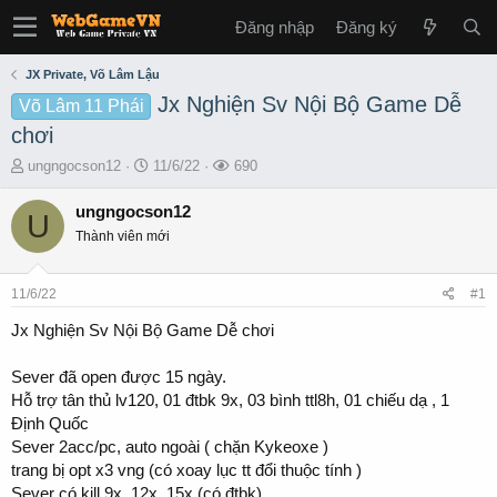
Đăng nhập
Đăng ký
JX Private, Võ Lâm Lậu
Jx Nghiện Sv Nội Bộ Game Dễ
Võ Lâm 11 Phái
chơi
T
S
L
ungngocson12
11/6/22
690
h
t
ư
r
a
ợ
ungngocson12
U
e
r
t
Thành viên mới
a
t
x
d
d
e
s
a
m
11/6/22
#1
t
t
a
e
Jx Nghiện Sv Nội Bộ Game Dễ chơi
r
t
Sever đã open được 15 ngày.
e
Hỗ trợ tân thủ lv120, 01 đtbk 9x, 03 bình ttl8h, 01 chiếu dạ , 1
r
Định Quốc
Sever 2acc/pc, auto ngoài ( chặn Kykeoxe )
trang bị opt x3 vng (có xoay lục tt đổi thuộc tính )
Sever có kill 9x, 12x, 15x (có đtbk).