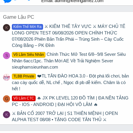
Email:
admin@kenhgamez.com
Game Lậu PC
⚔️ KIẾM THẾ TÂY VỰC ⚔️ MÁY CHỦ TẾ
Kiếm Thế Mới Ra
K
LONG OPEN TEST 06/08/2026 OPEN CHÍNH THỨC
07/08/2026 Phiên Bản Trấn Phái – Trùng Sinh – Cày Cuốc
Công Bằng – PK Đỉnh
Chính Thức Mở Test 6/8--9/8 Sever Siêu
Võ Lâm Siêu Nhân
S
Nhân 6acc/1pc. Thân Mời AE Về Trải Nghiệm Sever
sieuphamsieunhan.com
❤️TL TÂN ĐÀO HOA 3.0 - Đột phá lối chơi, bản
TLBB Private
cao cày quốc dễ, NL chế , Ngọc đi pb dễ kiếm. Chăm là có
hết !
🔥 JX PK LEVEL 120 ĐỒ TÍM | ĐA NỀN TẢNG
Võ Lâm CTC
G
PC - IOS - ANDROID | ĐẠI HỘI VÕ LÂM 🔥
⚔ BẢN CỔ 2007 TRỞ LẠI | S1 THIÊN MỆNH | OPEN
K
ALPHA TEST 08/08 • TẶNG CODE TÂN THỦ ⚔