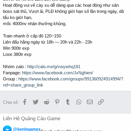
Hoạt động vui vẻ cày xu dễ dàng qua các hoạt động như săn
boss sát thủ, Vượt ải, PLĐ không giới hạn số lần trong ngày, dã
tẩu ko giới hạn,
mốc 4000nv nhận thưởng khủng.
Train nhanh ở cấp độ 120~150
Liên đấu hằng ngày từ 18h — 20h và 22h - 23h
Win 900tr exp
Lose 380tr exp
Nhóm zalo :
http://zalo.me/g/vwywhq181
Fanpage:
https://www.facebook.com/JxNghien/
Group :
https://www.facebook.com/groups/991360924914994/?
ref=share_group_link
Facebook
Twitter
Reddit
Pinterest
Tumblr
WhatsApp
Email
Link
Chia sẻ:
Liên Hệ Quảng Cáo Game
@kenhgamez