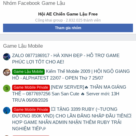
Nhóm Facebook Game Lậu
Hội AE Chiến Game Lậu Free
Công khai group · 2.832.025 thành viên
Tham gia nhóm
Game Lậu Mobile
ZALO 0877186917 - HÀ XINH ĐẸP - HỖ TRỢ GAME
PHÚC LỢI TỐT CHO AE!
Kiếm Thế Mobile 2009 | HỘI NGỘ GIANG
Game Lậu Mobile
HỒ - ALPHATEST 22/07 - OPEN Thứ 7 25/07
[NEW SERVER]🔥 THẦN MA GIÁNG
Game Mobile Private
S
THẾ – 0877697256 San San Cute 🔥 Server mới: 13H
TRƯA 06/08/2026
💥 TẶNG 3399 RUBY (~TƯƠNG
Game Mobile Private
ĐƯƠNG 850K VND) CHO LẦN ĐĂNG NHẬP ĐẦU TIÊN💥
HỢP GAME NHẮN ADMIN NHẬN THÊM RUBY TRẢI
NGHIỆM TIẾP🎉