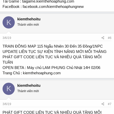
Tải Game : taigame.kiemthehoaphung.com
FaceBook : facebook.com/kiemthehoaphungnew
kiemthehoitu
K
Thành viên mới
3/6/19
#6
TRAIN ĐỒNG MAP 115 Ngẫu Nhiên 30 Đến 35 Đồng/1NPC
UPDATE LIÊN TỤC SỰ KIỆN TÍNH NĂNG MỚI MỖI THÁNG
PHÁT GIFT CODE LIÊN TỤC VÀ NHIỀU QUÀ TẶNG MỖI
TUẦN
OPEN BETA : Máy chủ LAM PHỤNG Chủ Nhật 14H 02/06
Trang Chủ : kiemthehoaphung.com
kiemthehoitu
K
Thành viên mới
3/6/19
#7
PHÁT GIFT CODE LIÊN TỤC VÀ NHIỀU QUÀ TẶNG MỖI