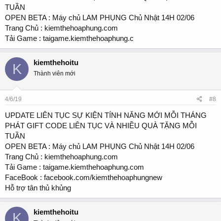
TUẦN
OPEN BETA : Máy chủ LAM PHỤNG Chủ Nhật 14H 02/06
Trang Chủ : kiemthehoaphung.com
Tải Game : taigame.kiemthehoaphung.c
kiemthehoitu
K
Thành viên mới
4/6/19
#8
UPDATE LIÊN TỤC SỰ KIỆN TÍNH NĂNG MỚI MỖI THÁNG
PHÁT GIFT CODE LIÊN TỤC VÀ NHIỀU QUÀ TẶNG MỖI
TUẦN
OPEN BETA : Máy chủ LAM PHỤNG Chủ Nhật 14H 02/06
Trang Chủ : kiemthehoaphung.com
Tải Game : taigame.kiemthehoaphung.com
FaceBook : facebook.com/kiemthehoaphungnew
Hỗ trợ tân thủ khủng
kiemthehoitu
K