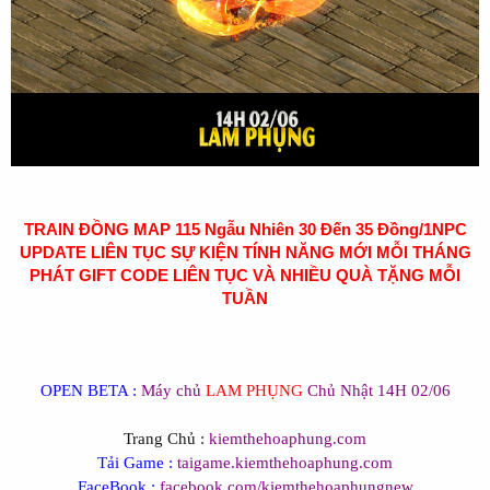
TRAIN ĐỒNG MAP 115 Ngẫu Nhiên 30 Đến 35 Đồng/1NPC
UPDATE LIÊN TỤC SỰ KIỆN TÍNH NĂNG MỚI MỖI THÁNG
PHÁT GIFT CODE LIÊN TỤC VÀ NHIỀU QUÀ TẶNG MỖI
TUẦN
OPEN BETA :
Máy chủ
LAM PHỤNG
Chủ Nhật 14H 02/06
Trang Chủ :
kiemthehoaphung.com
Tải Game :
taigame.kiemthehoaphung.com
FaceBook :
facebook.com/kiemthehoaphungnew