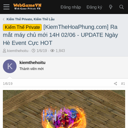
Đăng nhập
Đăng ký
Kiếm Thế Private, Kiếm Thế Lậu
[KiemTheHoaPhung.com] Ra
Kiếm Thế Private
mắt máy chủ mới 14H 02/06 - UPDATE Ngày
Hè Event Cực HOT
T
S
L
kiemthehoitu
1/6/19
1,843
h
t
ư
r
a
ợ
kiemthehoitu
K
e
r
t
Thành viên mới
a
t
x
d
d
e
s
a
m
1/6/19
#1
t
t
a
e
r
t
e
r