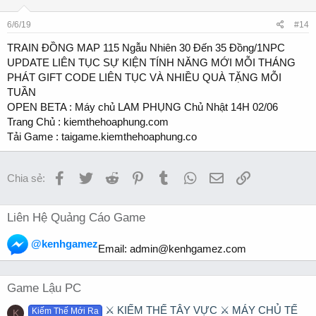
6/6/19
#14
TRAIN ĐỒNG MAP 115 Ngẫu Nhiên 30 Đến 35 Đồng/1NPC
UPDATE LIÊN TỤC SỰ KIỆN TÍNH NĂNG MỚI MỖI THÁNG
PHÁT GIFT CODE LIÊN TỤC VÀ NHIỀU QUÀ TẶNG MỖI
TUẦN
OPEN BETA : Máy chủ LAM PHỤNG Chủ Nhật 14H 02/06
Trang Chủ : kiemthehoaphung.com
Tải Game : taigame.kiemthehoaphung.co
Facebook
Twitter
Reddit
Pinterest
Tumblr
WhatsApp
Email
Link
Chia sẻ:
Liên Hệ Quảng Cáo Game
@kenhgamez
Email:
admin@kenhgamez.com
Game Lậu PC
⚔️ KIẾM THẾ TÂY VỰC ⚔️ MÁY CHỦ TẾ
Kiếm Thế Mới Ra
K