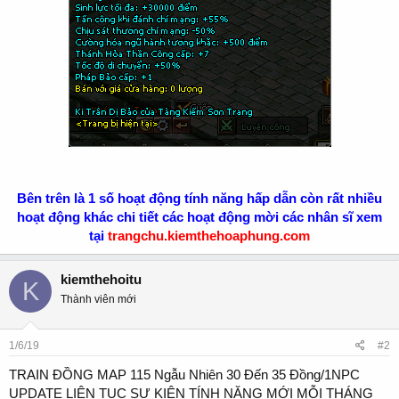
Bên trên là 1 số hoạt động tính năng hấp dẫn còn rất nhiều
hoạt động khác chi tiết các hoạt động mời các nhân sĩ xem
tại
trangchu.kiemthehoaphung.com
kiemthehoitu
K
Thành viên mới
1/6/19
#2
TRAIN ĐỒNG MAP 115 Ngẫu Nhiên 30 Đến 35 Đồng/1NPC
UPDATE LIÊN TỤC SỰ KIỆN TÍNH NĂNG MỚI MỖI THÁNG