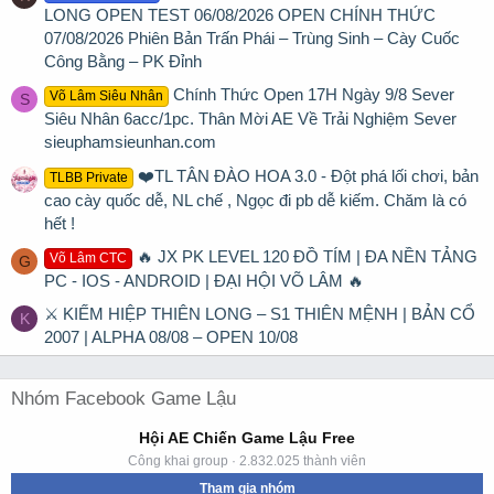
LONG OPEN TEST 06/08/2026 OPEN CHÍNH THỨC
07/08/2026 Phiên Bản Trấn Phái – Trùng Sinh – Cày Cuốc
Công Bằng – PK Đỉnh
Chính Thức Open 17H Ngày 9/8 Sever
Võ Lâm Siêu Nhân
S
Siêu Nhân 6acc/1pc. Thân Mời AE Về Trải Nghiệm Sever
sieuphamsieunhan.com
❤️TL TÂN ĐÀO HOA 3.0 - Đột phá lối chơi, bản
TLBB Private
cao cày quốc dễ, NL chế , Ngọc đi pb dễ kiếm. Chăm là có
hết !
🔥 JX PK LEVEL 120 ĐỒ TÍM | ĐA NỀN TẢNG
Võ Lâm CTC
G
PC - IOS - ANDROID | ĐẠI HỘI VÕ LÂM 🔥
⚔ KIẾM HIỆP THIÊN LONG – S1 THIÊN MỆNH | BẢN CỔ
K
2007 | ALPHA 08/08 – OPEN 10/08
Nhóm Facebook Game Lậu
Hội AE Chiến Game Lậu Free
Công khai group · 2.832.025 thành viên
Tham gia nhóm