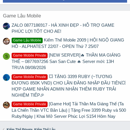
Game Lậu Mobile
ZALO 0877186917 - HÀ XINH ĐẸP - HỖ TRỢ GAME
PHÚC LỢI TỐT CHO AE!
Kiếm Thế Mobile 2009 | HỘI NGỘ GIANG
Game Lậu Mobile
HỒ - ALPHATEST 22/07 - OPEN Thứ 7 25/07
[NEW SERVER]🔥 THẦN MA GIÁNG
Game Mobile Private
S
THẾ – 0877697256 San San Cute 🔥 Server mới: 13H
TRƯA 08/08/2026
💥 TẶNG 3399 RUBY (~TƯƠNG
Game Mobile Private
ĐƯƠNG 850K VND) CHO LẦN ĐĂNG NHẬP ĐẦU TIÊN💥
HỢP GAME NHẮN ADMIN NHẬN THÊM RUBY TRẢI
NGHIỆM TIẾP🎉
[Game Hot] Tải Thần Ma Giáng Thế (Ta
Game Mobile Private
Là Chiến Thần VTC Bản Lậu) | Tặng Free 3399 Ruby và 500
Ruby/Ngày | Khai Mở Server Phúc Lợi S154 Hôm Nay
Kiếm Thế Private, Kiếm Thế Lậu