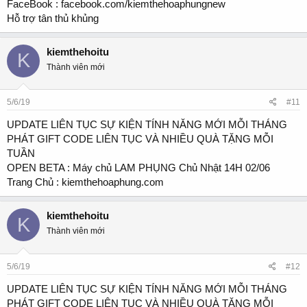
FaceBook : facebook.com/kiemthehoaphungnew
Hỗ trợ tân thủ khủng
kiemthehoitu
K
Thành viên mới
5/6/19
#11
UPDATE LIÊN TỤC SỰ KIỆN TÍNH NĂNG MỚI MỖI THÁNG
PHÁT GIFT CODE LIÊN TỤC VÀ NHIỀU QUÀ TẶNG MỖI
TUẦN
OPEN BETA : Máy chủ LAM PHỤNG Chủ Nhật 14H 02/06
Trang Chủ : kiemthehoaphung.com
kiemthehoitu
K
Thành viên mới
5/6/19
#12
UPDATE LIÊN TỤC SỰ KIỆN TÍNH NĂNG MỚI MỖI THÁNG
PHÁT GIFT CODE LIÊN TỤC VÀ NHIỀU QUÀ TẶNG MỖI