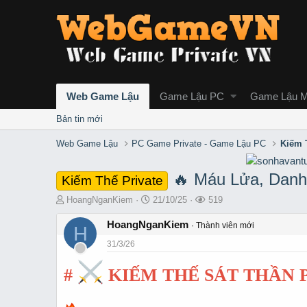
Web Game Lậu
Game Lậu PC
Game Lậu M
Bản tin mới
Web Game Lậu
PC Game Private - Game Lậu PC
Kiếm 
🔥 Máu Lửa, Danh
Kiếm Thế Private
T
S
L
HoangNganKiem
21/10/25
519
h
t
ư
r
HoangNganKiem
a
ợ
Thành viên mới
H
e
r
t
31/3/26
a
t
x
d
d
e
#
KIẾM THẾ SÁT THẦN 
s
a
m
t
t
a
e