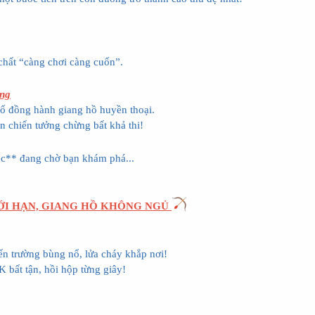
chất “càng chơi càng cuốn”.
ang
ố đồng hành giang hồ huyền thoại.
n chiến tưởng chừng bất khả thi!
hác** đang chờ bạn khám phá...
IỚI HẠN, GIANG HỒ KHÔNG NGỦ
n trường bùng nổ, lửa cháy khắp nơi!
 bất tận, hồi hộp từng giây!