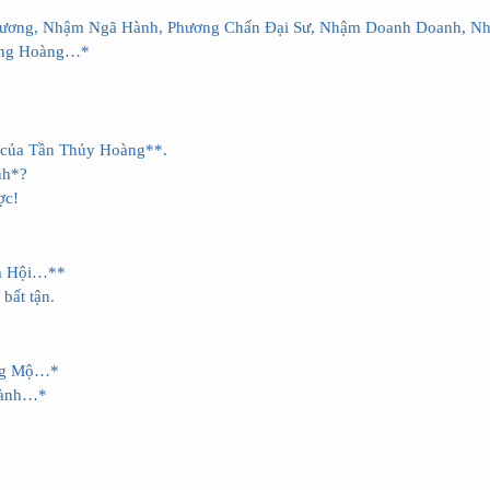
Dương, Nhậm Ngã Hành, Phương Chấn Đại Sư, Nhậm Doanh Doanh, N
ượng Hoàng…*
h của Tần Thủy Hoàng**.
nh*?
ợc!
ếm Hội…**
bất tận.
ơng Mộ…*
hành…*