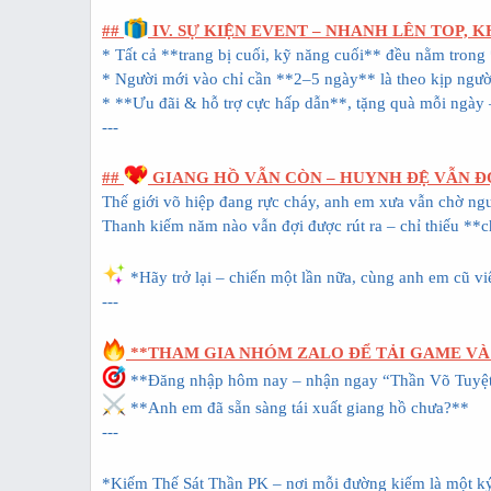
##
IV. SỰ KIỆN EVENT – NHANH LÊN TOP, 
* Tất cả **trang bị cuối, kỹ năng cuối** đều nằm trong 
* Người mới vào chỉ cần **2–5 ngày** là theo kịp người
* **Ưu đãi & hỗ trợ cực hấp dẫn**, tặng quà mỗi ngày 
---
##
GIANG HỒ VẪN CÒN – HUYNH ĐỆ VẪN Đ
Thế giới võ hiệp đang rực cháy, anh em xưa vẫn chờ ngườ
Thanh kiếm năm nào vẫn đợi được rút ra – chỉ thiếu **
*Hãy trở lại – chiến một lần nữa, cùng anh em cũ vi
---
**THAM GIA NHÓM ZALO ĐỂ TẢI GAME VÀ
**Đăng nhập hôm nay – nhận ngay “Thần Võ Tuyệ
**Anh em đã sẵn sàng tái xuất giang hồ chưa?**
---
*Kiếm Thế Sát Thần PK – nơi mỗi đường kiếm là một ký 