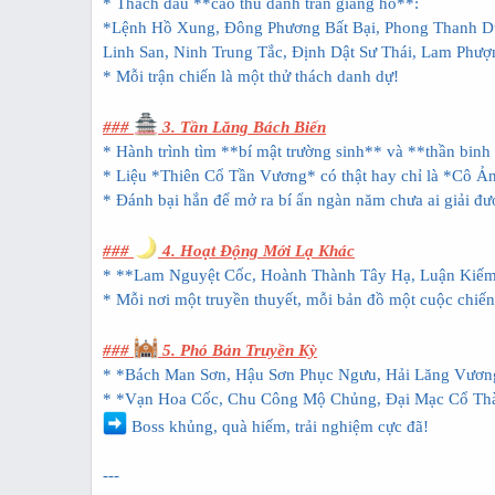
* Thách đấu **cao thủ danh trấn giang hồ**:
*Lệnh Hồ Xung, Đông Phương Bất Bại, Phong Thanh 
Linh San, Ninh Trung Tắc, Định Dật Sư Thái, Lam Ph
* Mỗi trận chiến là một thử thách danh dự!
###
3. Tần Lăng Bách Biến
* Hành trình tìm **bí mật trường sinh** và **thần bin
* Liệu *Thiên Cổ Tần Vương* có thật hay chỉ là *Cô Ả
* Đánh bại hắn để mở ra bí ẩn ngàn năm chưa ai giải đư
###
4. Hoạt Động Mới Lạ Khác
* **Lam Nguyệt Cốc, Hoành Thành Tây Hạ, Luận Ki
* Mỗi nơi một truyền thuyết, mỗi bản đồ một cuộc chiến 
###
5. Phó Bản Truyền Kỳ
* *Bách Man Sơn, Hậu Sơn Phục Ngưu, Hải Lăng Vư
* *Vạn Hoa Cốc, Chu Công Mộ Chủng, Đại Mạc Cổ T
Boss khủng, quà hiếm, trải nghiệm cực đã!
---