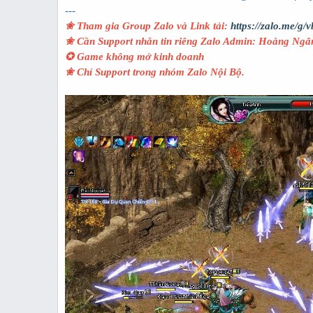
---
✬ Tham gia Group Zalo và Link tải:
https://zalo.me/g
✬ Cần Support nhắn tin riêng Zalo Admin: Hoàng Ngâ
✪ Game không mở kinh doanh
✬ Chỉ Support trong nhóm Zalo Nội Bộ.