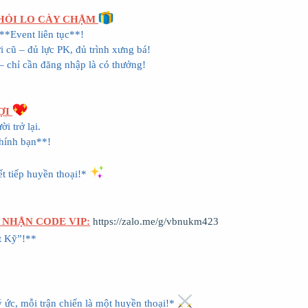
KHỎI LO CÀY CHẬM
**Event liên tục**!
 cũ – đủ lực PK, đủ trình xưng bá!
– chỉ cần đăng nhập là có thưởng!
ỢI
i trở lại.
chính bạn**!
ết tiếp huyền thoại!*
 NHẬN CODE VIP:
https://zalo.me/g/vbnukm423
t Kỹ”!**
ức, mỗi trận chiến là một huyền thoại!*