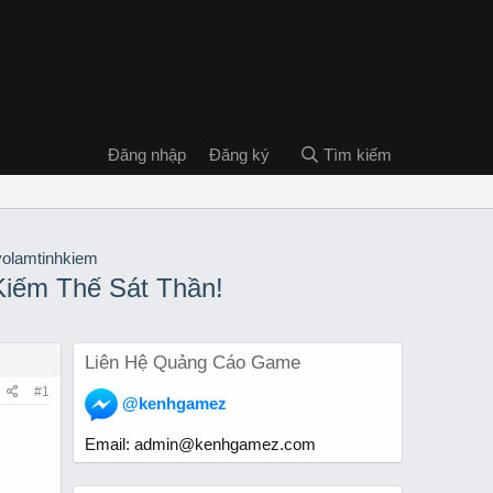
Đăng nhập
Đăng ký
Tìm kiếm
Kiếm Thế Sát Thần!
Liên Hệ Quảng Cáo Game
#1
@kenhgamez
Email:
admin@kenhgamez.com