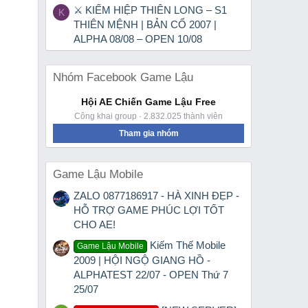
⚔ KIẾM HIỆP THIÊN LONG – S1
K
THIÊN MỆNH | BẢN CỔ 2007 |
ALPHA 08/08 – OPEN 10/08
Nhóm Facebook Game Lậu
Hội AE Chiến Game Lậu Free
Công khai group · 2.832.025 thành viên
Tham gia nhóm
Game Lậu Mobile
ZALO 0877186917 - HÀ XINH ĐẸP -
HỖ TRỢ GAME PHÚC LỢI TỐT
CHO AE!
Kiếm Thế Mobile
Game Lậu Mobile
2009 | HỘI NGỘ GIANG HỒ -
ALPHATEST 22/07 - OPEN Thứ 7
25/07