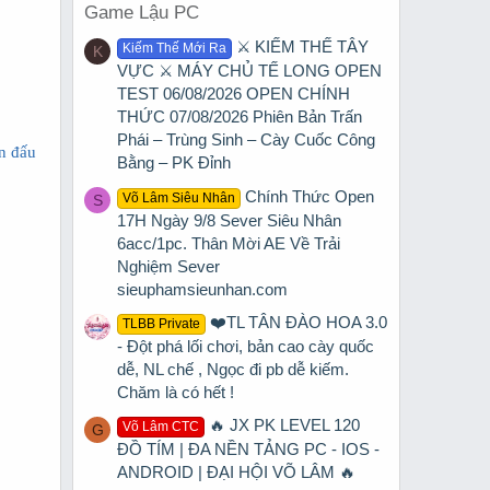
Game Lậu PC
⚔️ KIẾM THẾ TÂY
Kiếm Thế Mới Ra
K
VỰC ⚔️ MÁY CHỦ TẾ LONG OPEN
TEST 06/08/2026 OPEN CHÍNH
THỨC 07/08/2026 Phiên Bản Trấn
Phái – Trùng Sinh – Cày Cuốc Công
n đấu
Bằng – PK Đỉnh
Chính Thức Open
Võ Lâm Siêu Nhân
S
17H Ngày 9/8 Sever Siêu Nhân
6acc/1pc. Thân Mời AE Về Trải
Nghiệm Sever
sieuphamsieunhan.com
❤️TL TÂN ĐÀO HOA 3.0
TLBB Private
- Đột phá lối chơi, bản cao cày quốc
dễ, NL chế , Ngọc đi pb dễ kiếm.
Chăm là có hết !
🔥 JX PK LEVEL 120
Võ Lâm CTC
G
ĐỒ TÍM | ĐA NỀN TẢNG PC - IOS -
ANDROID | ĐẠI HỘI VÕ LÂM 🔥