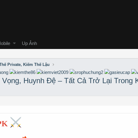
obile
Up Ảnh
Thế Private, Kiếm Thế Lậu
 Vọng, Huynh Đệ – Tất Cả Trở Lại Trong 
PK