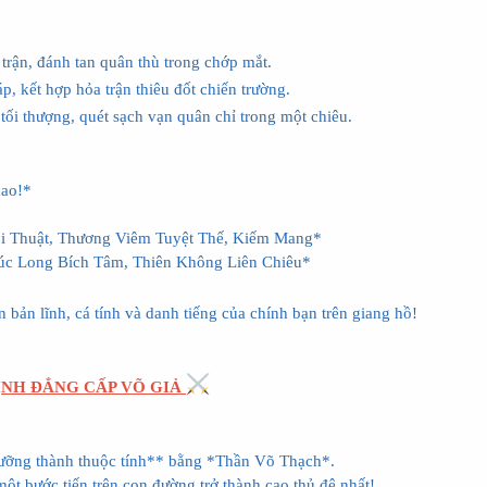
rận, đánh tan quân thù trong chớp mắt.
 kết hợp hỏa trận thiêu đốt chiến trường.
 thượng, quét sạch vạn quân chỉ trong một chiêu.
cao!*
ôi Thuật, Thương Viêm Tuyệt Thế, Kiếm Mang*
húc Long Bích Tâm, Thiên Không Liên Chiêu*
bản lĩnh, cá tính và danh tiếng của chính bạn trên giang hồ!
ĐỊNH ĐẲNG CẤP VÕ GIẢ
dưỡng thành thuộc tính** bằng *Thần Võ Thạch*.
một bước tiến trên con đường trở thành cao thủ đệ nhất!