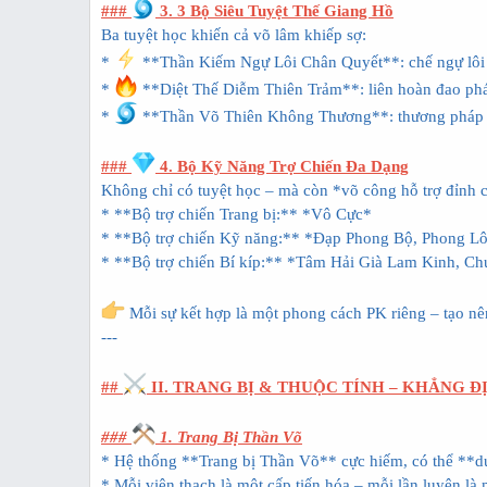
###
3. 3 Bộ Siêu Tuyệt Thế Giang Hồ
Ba tuyệt học khiến cả võ lâm khiếp sợ:
*
**Thần Kiếm Ngự Lôi Chân Quyết**: chế ngự lôi t
*
**Diệt Thế Diễm Thiên Trảm**: liên hoàn đao pháp,
*
**Thần Võ Thiên Không Thương**: thương pháp tối
###
4. Bộ Kỹ Năng Trợ Chiến Đa Dạng
Không chỉ có tuyệt học – mà còn *võ công hỗ trợ đỉnh 
* **Bộ trợ chiến Trang bị:** *Vô Cực*
* **Bộ trợ chiến Kỹ năng:** *Đạp Phong Bộ, Phong L
* **Bộ trợ chiến Bí kíp:** *Tâm Hải Già Lam Kinh, C
Mỗi sự kết hợp là một phong cách PK riêng – tạo nên 
---
##
II. TRANG BỊ & THUỘC TÍNH – KHẲNG 
###
1. Trang Bị Thần Võ
* Hệ thống **Trang bị Thần Võ** cực hiếm, có thể **
* Mỗi viên thạch là một cấp tiến hóa – mỗi lần luyện là 