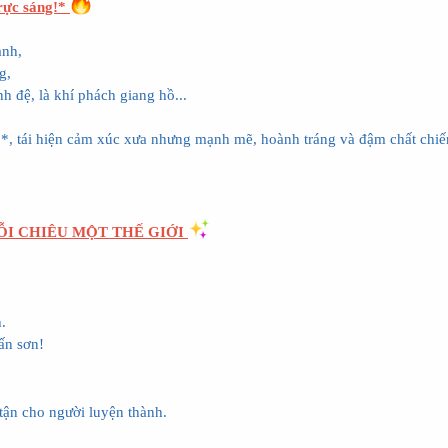
 rực sáng!*
ành,
g,
 đệ, là khí phách giang hồ...
, tái hiện cảm xúc xưa nhưng mạnh mẽ, hoành tráng và đậm chất chiế
MỖI CHIÊU MỘT THẾ GIỚI
.
ấn sơn!
tận cho người luyện thành.