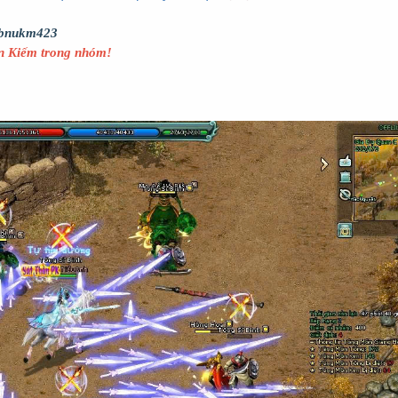
/vbnukm423
n Kiếm trong nhóm!