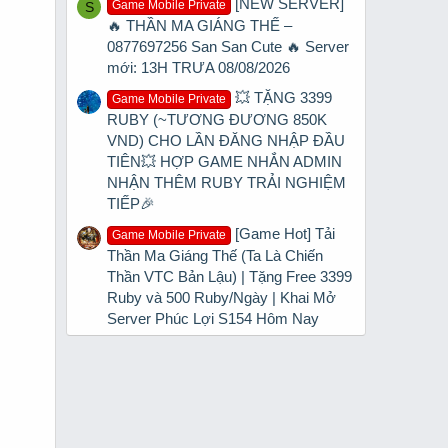
[NEW SERVER]
Game Mobile Private
S
🔥 THẦN MA GIÁNG THẾ –
0877697256 San San Cute 🔥 Server
mới: 13H TRƯA 08/08/2026
💥 TẶNG 3399
Game Mobile Private
RUBY (~TƯƠNG ĐƯƠNG 850K
VND) CHO LẦN ĐĂNG NHẬP ĐẦU
TIÊN💥 HỢP GAME NHẮN ADMIN
NHẬN THÊM RUBY TRẢI NGHIỆM
TIẾP🎉
[Game Hot] Tải
Game Mobile Private
Thần Ma Giáng Thế (Ta Là Chiến
Thần VTC Bản Lậu) | Tặng Free 3399
Ruby và 500 Ruby/Ngày | Khai Mở
Server Phúc Lợi S154 Hôm Nay