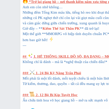
r
*Trở lại giang hồ – nơi thanh kiếm năm xưa từng
t
Anh em còn nhớ không…
e
Những đêm Tống Kim máu lửa, tiếng hò reo khi đoạt th
r
những cú PK nghẹt thở chỉ còn lại vài giọt máu cuối cùn
và cảm giác đứng giữa chiến trường, xung quanh là huynh
Giờ đây – **
Kiếm Thế Sát Thần PK
** đã trở lại!
Một thế giới **MMORPG võ hiệp tình duyên chuẩn PC**
hơn bao giờ hết!
---
##
I. HỆ THỐNG SKILL ĐỒ SỘ, ĐA DẠNG – 
Không chỉ là đánh – mà là *nghệ thuật của chiến đấu!*
###
1. 24 Bộ Kỹ Năng Trấn Phái
Mỗi phái là một lối đánh, mỗi tuyệt chiêu là một bản lĩnh
Từ kiếm, thương, đao, quyền – tất cả đều mang uy lực tr
###
2. 12 Bộ Bí Kíp Tuyệt Học
Ẩn chứa tinh hoa võ học giang hồ – mở ra sức mạnh vô 