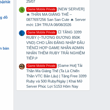
25/07
ật/tắt
[NEW SERVER]
Game Mobile Private
S
🔥 THẦN MA GIÁNG THẾ –
ng đồ
0877697256 San San Cute 🔥 Server
mới: 13H TRƯA 08/08/2026
💥 TẶNG 3399
Game Mobile Private
RUBY (~TƯƠNG ĐƯƠNG 850K
VND) CHO LẦN ĐĂNG NHẬP ĐẦU
TIÊN💥 HỢP GAME NHẮN ADMIN
ên bản
NHẬN THÊM RUBY TRẢI NGHIỆM
TIẾP🎉
[Game Hot] Tải
Game Mobile Private
Thần Ma Giáng Thế (Ta Là Chiến
Thần VTC Bản Lậu) | Tặng Free 3399
Ruby và 500 Ruby/Ngày | Khai Mở
Server Phúc Lợi S153 Hôm Nay