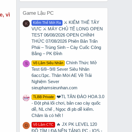
Game Lậu PC
, vì
⚔️ KIẾM THẾ TÂY
Kiếm Thế Mới Ra
K
VỰC ⚔️ MÁY CHỦ TẾ LONG OPEN
TEST 06/08/2026 OPEN CHÍNH
THỨC 07/08/2026 Phiên Bản Trấn
Phái – Trùng Sinh – Cày Cuốc Công
Bằng – PK Đỉnh
Chính Thức Mở
Võ Lâm Siêu Nhân
S
Test 6/8--9/8 Sever Siêu Nhân
6acc/1pc. Thân Mời AE Về Trải
Nghiệm Sever
sieuphamsieunhan.com
❤️TL TÂN ĐÀO HOA 3.0
TLBB Private
- Đột phá lối chơi, bản cao cày quốc
dễ, NL chế , Ngọc đi pb dễ kiếm.
Chăm là có hết !
🔥 JX PK LEVEL 120
Võ Lâm CTC
G
ĐỒ TÍM | ĐA NỀN TẢNG PC - IOS -