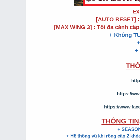
Ex
[AUTO RESET] : 
[MAX WING 3] : Tối đa cánh cấp
+ Không T
+
THÔ
htt
https://w
https://www.fac
THÔNG TIN
+ SEASON 
+ Hệ thống vũ khí rồng cấp 2 khỏ