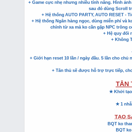
+ Game cực nhẹ nhưng nhiều tính năng. Hình ảnh đ
sau đó dùng Scroll t
+ Hệ thống AUTO PARTY, AUTO RESET - Tiện 
+ Hệ thống Ngân hàng ngọc, dùng miễn phí và ko
chính từ xa mà ko cần gặp NPC trông coi
+ Hệ quy đổi
+ Không 
+ Giới hạn reset 10 lần / ngày đầu. 5 lần cho chủ 
+ Tân thủ sẽ được hỗ trợ trực tiếp, chơ
TÂN 
★
Khởi tạo 
★ 1 nhẫ
TẠO S
BQT ko tha
BQT ko 