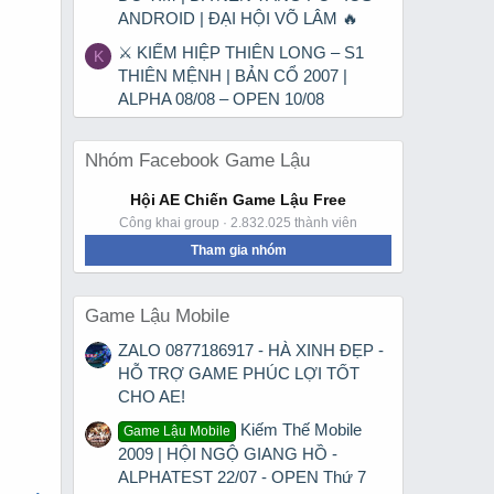
ANDROID | ĐẠI HỘI VÕ LÂM 🔥
⚔ KIẾM HIỆP THIÊN LONG – S1
K
THIÊN MỆNH | BẢN CỔ 2007 |
ALPHA 08/08 – OPEN 10/08
Nhóm Facebook Game Lậu
Hội AE Chiến Game Lậu Free
Công khai group · 2.832.025 thành viên
Tham gia nhóm
Game Lậu Mobile
ZALO 0877186917 - HÀ XINH ĐẸP -
HỖ TRỢ GAME PHÚC LỢI TỐT
CHO AE!
Kiếm Thế Mobile
Game Lậu Mobile
2009 | HỘI NGỘ GIANG HỒ -
ALPHATEST 22/07 - OPEN Thứ 7