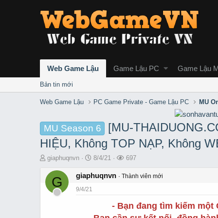
Web Game Lậu
Game Lậu PC
Game Lậu M
Bản tin mới
Web Game Lậu
PC Game Private - Game Lậu PC
MU On
[MU-THAIDUONG.COM
MU Season 6
HIỆU, Không TOP NẠP, Không 
T
S
L
giaphuqnvn
8/4/21
697
h
t
ư
r
giaphuqnvn
a
ợ
Thành viên mới
G
e
r
t
9/4/21
a
t
x
d
d
e
- Bạn đang tìm kiếm mộ
s
a
m