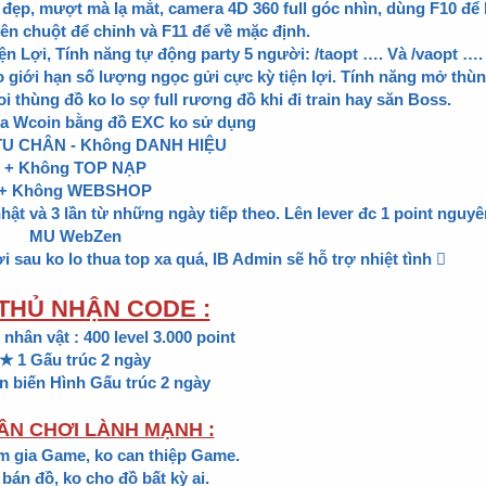
ẹp, mượt mà lạ mắt, camera 4D 360 full góc nhìn, dùng F10 để b
rên chuột để chỉnh và F11 để về mặc định.
Lợi, Tính năng tự động party 5 người: /taopt …. Và /vaopt ….
 giới hạn số lượng ngọc gửi cực kỳ tiện lợi. Tính năng mở thù
 thùng đồ ko lo sợ full rương đồ khi đi train hay săn Boss.
 ra Wcoin bằng đồ EXC ko sử dụng
TU CHÂN - Không DANH HIỆU
+ Không TOP NẠP
+ Không WEBSHOP
nhật và 3 lần từ những ngày tiếp theo. Lên lever đc 1 point nguy
MU WebZen
i sau ko lo thua top xa quá, IB Admin sẽ hỗ trợ nhiệt tình 
THỦ NHẬN CODE :
nhân vật : 400 level 3.000 point
★ 1 Gấu trúc 2 ngày
n biến Hình Gấu trúc 2 ngày
ÂN CHƠI LÀNH MẠNH :
m gia Game, ko can thiệp Game.
bán đồ, ko cho đồ bất kỳ ai.