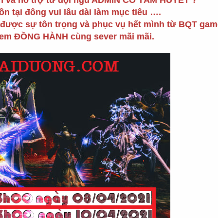
nh và hỗ trợ từ đội ngũ ADMIN CÓ TÂM HUYẾT ?
ồn tại đông vui lâu dài làm mục tiêu ….
 được sự tôn trọng và phục vụ hết mình từ BQT game
 em ĐỒNG HÀNH cùng sever mãi mãi.