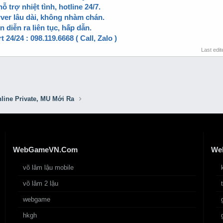
ỗ trợ nhiệt tình, hotline 24/7.
rver lâu dài, không nhàm chán.
n diễn ra liên tục, hấp dẫn.
 24/24 : 098.119.6668 ( Call, Zalo )
Last edi
line Private, MU Mới Ra
WebGameVN.Com
We
võ lâm lậu mobile
võ lâm 2 lậu
webgame
hkgh