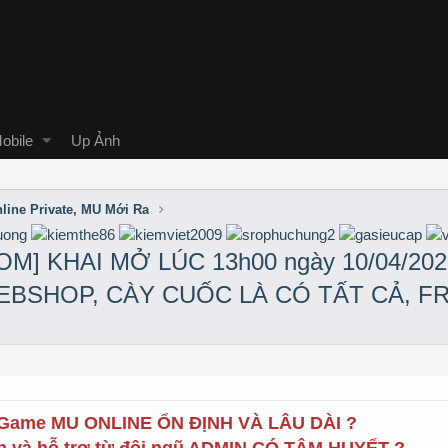
obile
Up Ảnh
line Private, MU Mới Ra
] KHAI MỞ LÚC 13h00 ngày 10/04/20
WEBSHOP, CÀY CUỐC LÀ CÓ TẤT CẢ, F
t Game MU ONLINE ỔN ĐỊNH VÀ LÂU DÀI ?