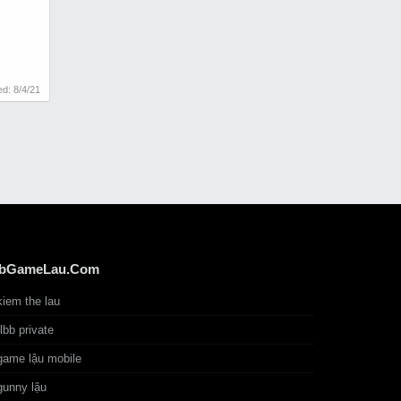
ted:
8/4/21
bGameLau.Com
kiem the lau
tlbb private
game lậu mobile
gunny lậu