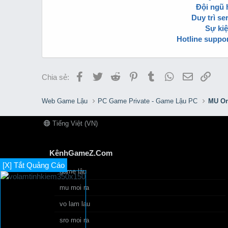
Đội ngũ h
Duy trì se
Sự kiệ
Hotline support
Facebook
Twitter
Reddit
Pinterest
Tumblr
WhatsApp
Email
Link
Chia sẻ:
Web Game Lậu
PC Game Private - Game Lậu PC
MU On
Tiếng Việt (VN)
KênhGameZ.Com
[X] Tắt Quảng Cáo
game lậu
mu moi ra
vo lam lau
sro moi ra