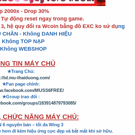
p 2000x - Drop 30%
Tự động reset ngay trong game.
 3, hệ quy đổi ra Wcoin bằng đồ EXC ko sử dụ
ng
U CHÂN - Không DANH HIỆU
+ Không TOP NẠP
 Không WEBSHOP
NG TIN MÁY CHỦ
★Trang Chủ:
p://id.mu-thaiduong.com/
★Fan page chính:
ww.facebook.com/MUSS6FREE/
★Group trao đổi :
ebook.com/groups/183914879793085/
, CHỨC NĂNG MÁY CHỦ:
6 nguyên bản – tối đa Wing 3
e hơn đi kèm hiệu ứng cực đẹp và bắt mắt khi sở hữu.