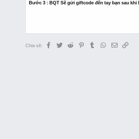
Bước 3 : BQT Sẽ gửi giftcode đến tay bạn sau khi
Facebook
Twitter
Reddit
Pinterest
Tumblr
WhatsApp
Email
Link
Chia sẻ: