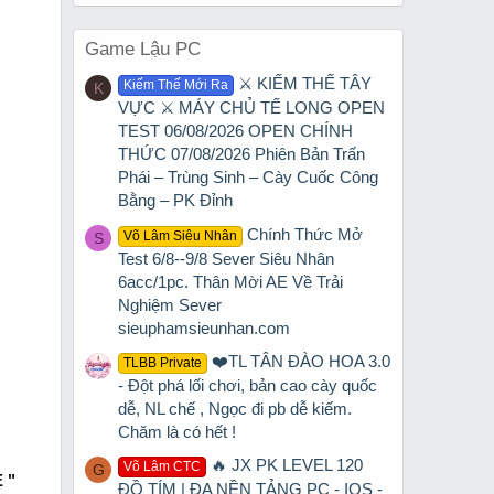
Game Lậu PC
⚔️ KIẾM THẾ TÂY
Kiếm Thế Mới Ra
K
VỰC ⚔️ MÁY CHỦ TẾ LONG OPEN
TEST 06/08/2026 OPEN CHÍNH
THỨC 07/08/2026 Phiên Bản Trấn
Phái – Trùng Sinh – Cày Cuốc Công
Bằng – PK Đỉnh
Chính Thức Mở
Võ Lâm Siêu Nhân
S
Test 6/8--9/8 Sever Siêu Nhân
6acc/1pc. Thân Mời AE Về Trải
Nghiệm Sever
sieuphamsieunhan.com
❤️TL TÂN ĐÀO HOA 3.0
TLBB Private
- Đột phá lối chơi, bản cao cày quốc
dễ, NL chế , Ngọc đi pb dễ kiếm.
Chăm là có hết !
🔥 JX PK LEVEL 120
Võ Lâm CTC
G
 "
ĐỒ TÍM | ĐA NỀN TẢNG PC - IOS -