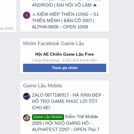
ANDROID | ĐẠI HỘI VÕ LÂM 🔥
⚔ KIẾM HIỆP THIÊN LONG – S1
K
THIÊN MỆNH | BẢN CỔ 2007 |
ALPHA 08/08 – OPEN 10/08
ted:
6/2/21
Nhóm Facebook Game Lậu
Hội AE Chiến Game Lậu Free
Công khai group · 2.832.025 thành viên
Tham gia nhóm
Game Lậu Mobile
ZALO 0877186917 - HÀ XINH ĐẸP -
HỖ TRỢ GAME PHÚC LỢI TỐT
CHO AE!
Kiếm Thế Mobile
Game Lậu Mobile
2009 | HỘI NGỘ GIANG HỒ -
ALPHATEST 22/07 - OPEN Thứ 7