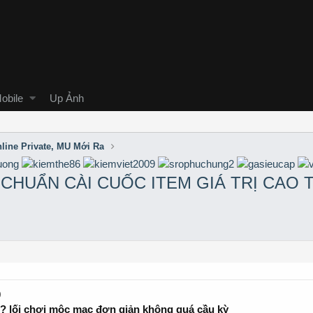
obile
Up Ảnh
line Private, MU Mới Ra
HUẨN CÀI CUỐC ITEM GIÁ TRỊ CAO TE
0
? lối chơi mộc mạc đơn giản không quá cầu kỳ