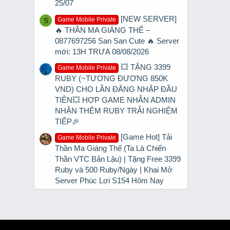
25/07
[NEW SERVER]
Game Mobile Private
S
🔥 THẦN MA GIÁNG THẾ –
0877697256 San San Cute 🔥 Server
mới: 13H TRƯA 08/08/2026
💥 TẶNG 3399
Game Mobile Private
RUBY (~TƯƠNG ĐƯƠNG 850K
VND) CHO LẦN ĐĂNG NHẬP ĐẦU
TIÊN💥 HỢP GAME NHẮN ADMIN
NHẬN THÊM RUBY TRẢI NGHIỆM
TIẾP🎉
[Game Hot] Tải
Game Mobile Private
Thần Ma Giáng Thế (Ta Là Chiến
Thần VTC Bản Lậu) | Tặng Free 3399
Ruby và 500 Ruby/Ngày | Khai Mở
Server Phúc Lợi S154 Hôm Nay