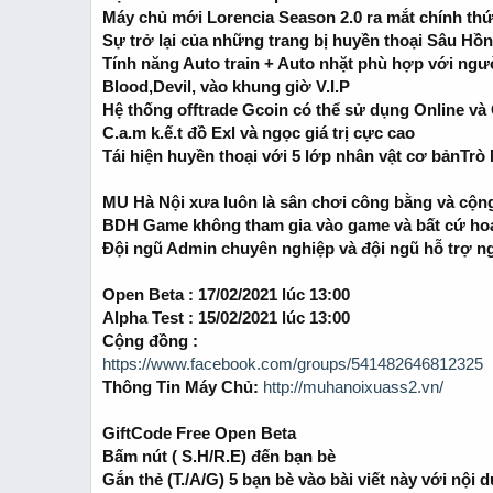
t
t
Máy chủ mới Lorencia Season 2.0 ra mắt chính thứ
a
e
Sự trở lại của những trang bị huyền thoại Sâu H
r
t
Tính năng Auto train + Auto nhặt phù hợp với ngư
e
Blood,Devil, vào khung giờ V.I.P
r
Hệ thống offtrade Gcoin có thể sử dụng Online và 
C.a.m k.ế.t đồ Exl và ngọc giá trị cực cao
Tái hiện huyền thoại với 5 lớp nhân vật cơ bảnT
MU Hà Nội xưa luôn là sân chơi công bằng và cộn
BDH Game không tham gia vào game và bất cứ ho
Đội ngũ Admin chuyên nghiệp và đội ngũ hỗ trợ ng
Open Beta : 17/02/2021 lúc 13:00
Alpha Test : 15/02/2021 lúc 13:00
Cộng đồng :
https://www.facebook.com/groups/541482646812325
Thông Tin Máy Chủ:
http://muhanoixuass2.vn/
GiftCode Free Open Beta
Bấm nút ( S.H/R.E) đến bạn bè
Gắn thẻ (T./A/G) 5 bạn bè vào bài viết này với nộ