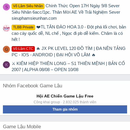
Chính Thức Open 17H Ngày 9/8 Sever
Võ Lâm Siêu Nhân
S
Siêu Nhân 6acc/1pc. Thân Mời AE Về Trải Nghiệm Sever
sieuphamsieunhan.com
❤️TL TÂN ĐÀO HOA 3.0 - Đột phá lối chơi, bản
TLBB Private
cao cày quốc dễ, NL chế , Ngọc đi pb dễ kiếm. Chăm là có
hết !
🔥 JX PK LEVEL 120 ĐỒ TÍM | ĐA NỀN TẢNG
Võ Lâm CTC
G
PC - IOS - ANDROID | ĐẠI HỘI VÕ LÂM 🔥
⚔ KIẾM HIỆP THIÊN LONG – S1 THIÊN MỆNH | BẢN CỔ
K
2007 | ALPHA 08/08 – OPEN 10/08
Nhóm Facebook Game Lậu
Hội AE Chiến Game Lậu Free
Công khai group · 2.832.025 thành viên
Tham gia nhóm
Game Lậu Mobile