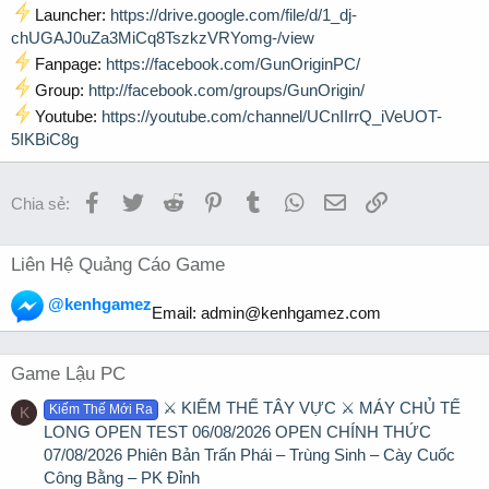
Launcher:
https://drive.google.com/file/d/1_dj-
chUGAJ0uZa3MiCq8TszkzVRYomg-/view
Fanpage:
https://facebook.com/GunOriginPC/
Group:
http://facebook.com/groups/GunOrigin/
Youtube:
https://youtube.com/channel/UCnIIrrQ_iVeUOT-
5IKBiC8g
Facebook
Twitter
Reddit
Pinterest
Tumblr
WhatsApp
Email
Link
Chia sẻ:
Liên Hệ Quảng Cáo Game
@kenhgamez
Email:
admin@kenhgamez.com
Game Lậu PC
⚔️ KIẾM THẾ TÂY VỰC ⚔️ MÁY CHỦ TẾ
Kiếm Thế Mới Ra
K
LONG OPEN TEST 06/08/2026 OPEN CHÍNH THỨC
07/08/2026 Phiên Bản Trấn Phái – Trùng Sinh – Cày Cuốc
Công Bằng – PK Đỉnh