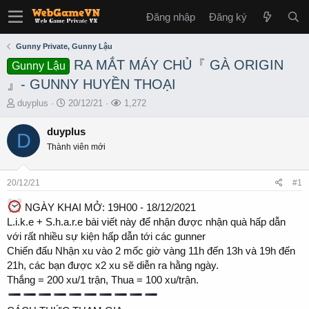
Đăng nhập
Đăng ký
Gunny Private, Gunny Lậu
RA MẮT MÁY CHỦ『 GÀ ORIGIN
Gunny Lậu
』- GUNNY HUYỀN THOẠI
T
S
L
duyplus
20/12/21
1,272
h
t
ư
r
a
ợ
duyplus
D
e
r
t
Thành viên mới
a
t
x
d
d
e
s
a
m
20/12/21
#1
t
t
a
e
NGÀY KHAI MỞ: 19H00 - 18/12/2021
r
L.i.k.e + S.h.a.r.e bài viết này để nhận được nhận quà hấp dẫn
t
với rất nhiều sự kiện hấp dẫn tới các gunner
e
Chiến đấu Nhận xu vào 2 mốc giờ vàng 11h đến 13h và 19h đến
r
21h, các bạn được x2 xu sẽ diễn ra hằng ngày.
Thắng = 200 xu/1 trận, Thua = 100 xu/trận.