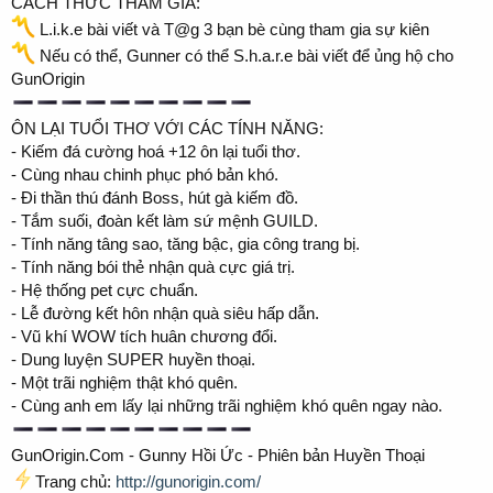
CÁCH THỨC THAM GIA:
L.i.k.e bài viết và T@g 3 bạn bè cùng tham gia sự kiên
Nếu có thể, Gunner có thể S.h.a.r.e bài viết để ủng hộ cho
GunOrigin
ÔN LẠI TUỔI THƠ VỚI CÁC TÍNH NĂNG:
- Kiếm đá cường hoá +12 ôn lại tuổi thơ.
- Cùng nhau chinh phục phó bản khó.
- Đi thần thú đánh Boss, hút gà kiếm đồ.
- Tắm suối, đoàn kết làm sứ mệnh GUILD.
- Tính năng tâng sao, tăng bậc, gia công trang bị.
- Tính năng bói thẻ nhận quà cực giá trị.
- Hệ thống pet cực chuẩn.
- Lễ đường kết hôn nhận quà siêu hấp dẫn.
- Vũ khí WOW tích huân chương đổi.
- Dung luyện SUPER huyền thoại.
- Một trãi nghiệm thật khó quên.
- Cùng anh em lấy lại những trãi nghiệm khó quên ngay nào.
GunOrigin.Com - Gunny Hồi Ức - Phiên bản Huyền Thoại
Trang chủ:
http://gunorigin.com/