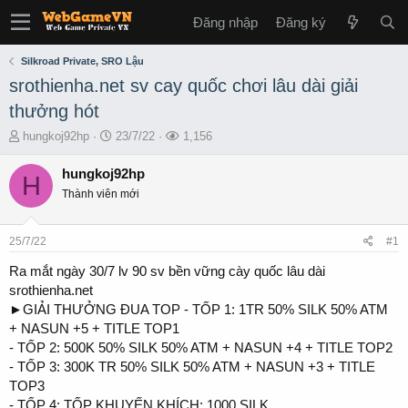
Đăng nhập
Đăng ký
Silkroad Private, SRO Lậu
srothienha.net sv cay quốc chơi lâu dài giải
thưởng hót
T
S
L
hungkoj92hp
23/7/22
1,156
h
t
ư
r
a
ợ
hungkoj92hp
H
e
r
t
Thành viên mới
a
t
x
d
d
e
s
a
m
25/7/22
#1
t
t
a
e
Ra mắt ngày 30/7 lv 90 sv bền vững cày quốc lâu dài
r
srothienha.net
t
►GIẢI THƯỞNG ĐUA TOP - TỐP 1: 1TR 50% SILK 50% ATM
e
+ NASUN +5 + TITLE TOP1
r
- TỐP 2: 500K 50% SILK 50% ATM + NASUN +4 + TITLE TOP2
- TỐP 3: 300K TR 50% SILK 50% ATM + NASUN +3 + TITLE
TOP3
- TỐP 4: TỐP KHUYẾN KHÍCH: 1000 SILK