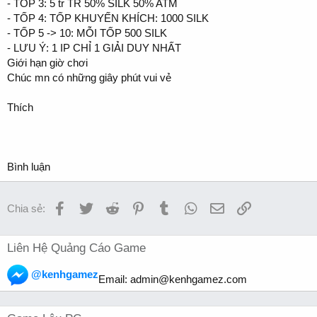
- TỐP 3: 5 tr TR 50% SILK 50% ATM
- TỐP 4: TỐP KHUYẾN KHÍCH: 1000 SILK
- TỐP 5 -> 10: MỖI TỐP 500 SILK
- LƯU Ý: 1 IP CHỈ 1 GIẢI DUY NHẤT
Giới hạn giờ chơi
Chúc mn có những giây phút vui vẻ
Thích
Bình luận
Facebook
Twitter
Reddit
Pinterest
Tumblr
WhatsApp
Email
Link
Chia sẻ:
Liên Hệ Quảng Cáo Game
@kenhgamez
Email:
admin@kenhgamez.com