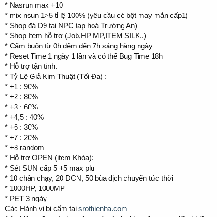
* Nasrun max +10
* mix nsun 1>5 tỉ lệ 100% (yêu cầu có bột may mắn cấp1)
* Shop đá D9 tại NPC tạp hoá Trường An)
* Shop Item hỗ trợ (Job,HP MP,ITEM SILK..)
* Cấm buôn từ 0h đêm đến 7h sáng hàng ngày
* Reset Time 1 ngày 1 lần và có thể Bug Time 18h
* Hỗ trợ tận tình.
* Tỷ Lệ Giả Kim Thuật (Tối Đa) :
* +1 : 90%
* +2 : 80%
* +3 : 60%
* +4,5 : 40%
* +6 : 30%
* +7 : 20%
* +8 random
* Hỗ trợ OPEN (item Khóa):
* Sét SUN cấp 5 +5 max plu
* 10 chân chạy, 20 DCN, 50 bùa dịch chuyển tức thời
* 1000HP, 1000MP
* PET 3 ngày
Các Hành vi bị cấm tại
srothienha.com