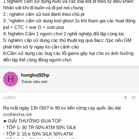
1 Nghiêm cấm sử dụng Auto và các loại bot đi theo tự điều khiển
Nhân vật khi đi buôn và đi jod nói chung
2 : nghiêm cấm sử tool đánh theo chủ pt
3 ."nghiêm cấm sử dụng tool ghost 1s khi tham gia các hoạt động
jod + CTC + war G + solo pvp
4: Nghiêm Cấm 1 người chơi 2 nghề nghiệp đối lập cùng lúc
5: nghiêm cấp sử dụng các thủ thuật log quá 8acc /1pc nếu GM
phát hiện sử lý ngay ko cần cảnh cáo
6:Cấm sử dụng các bug các lỗi game gây hại cho sv ảnh hưởng
đến tập thể cộng đồng người chơi
hungkoj92hp
H
Thành viên mới
21/9/22
#2
Ra mắt ngày 13h /30/7 lv 90 sv bền vững cày quốc lâu dài
srothienha.net
►GIẢI THƯỞNG ĐUA TOP
- TỐP 1: 30 TR 50% ATM 50% SILK
- TỐP 2: 15 tr 50% SILK 50% ATM