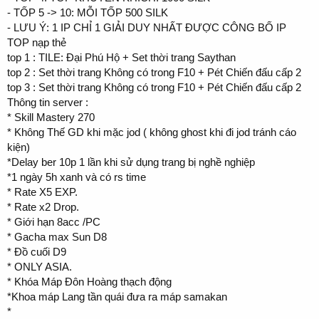
- TỐP 5 -> 10: MỖI TỐP 500 SILK
- LƯU Ý: 1 IP CHỈ 1 GIẢI DUY NHẤT ĐƯỢC CÔNG BỐ IP
TOP nạp thẻ
top 1 : TILE: Đại Phú Hộ + Set thời trang Saythan
top 2 : Set thời trang Không có trong F10 + Pét Chiến đấu cấp 2
top 3 : Set thời trang Không có trong F10 + Pét Chiến đấu cấp 2
Thông tin server :
* Skill Mastery 270
* Không Thế GD khi mặc jod ( không ghost khi đi jod tránh cáo
kiện)
*Delay ber 10p 1 lần khi sử dụng trang bị nghề nghiệp
*1 ngày 5h xanh và có rs time
* Rate X5 EXP.
* Rate x2 Drop.
* Giới hạn 8acc /PC
* Gacha max Sun D8
* Đồ cuối D9
* ONLY ASIA.
* Khóa Máp Đôn Hoàng thạch động
*Khoa máp Lang tần quái đưa ra máp samakan
*