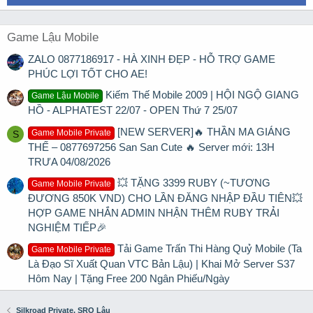
Game Lậu Mobile
ZALO 0877186917 - HÀ XINH ĐẸP - HỖ TRỢ GAME
PHÚC LỢI TỐT CHO AE!
Kiếm Thế Mobile 2009 | HỘI NGỘ GIANG
Game Lậu Mobile
HỒ - ALPHATEST 22/07 - OPEN Thứ 7 25/07
[NEW SERVER]🔥 THẦN MA GIÁNG
Game Mobile Private
S
THẾ – 0877697256 San San Cute 🔥 Server mới: 13H
TRƯA 04/08/2026
💥 TẶNG 3399 RUBY (~TƯƠNG
Game Mobile Private
ĐƯƠNG 850K VND) CHO LẦN ĐĂNG NHẬP ĐẦU TIÊN💥
HỢP GAME NHẮN ADMIN NHẬN THÊM RUBY TRẢI
NGHIỆM TIẾP🎉
Tải Game Trấn Thi Hàng Quỷ Mobile (Ta
Game Mobile Private
Là Đạo Sĩ Xuất Quan VTC Bản Lậu) | Khai Mở Server S37
Hôm Nay | Tặng Free 200 Ngân Phiếu/Ngày
Silkroad Private, SRO Lậu