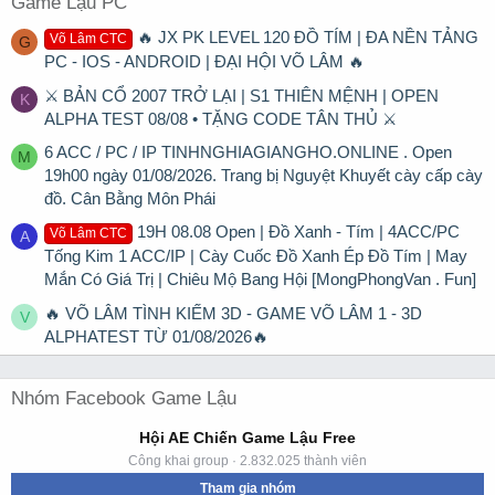
Game Lậu PC
🔥 JX PK LEVEL 120 ĐỒ TÍM | ĐA NỀN TẢNG
Võ Lâm CTC
G
PC - IOS - ANDROID | ĐẠI HỘI VÕ LÂM 🔥
⚔ BẢN CỔ 2007 TRỞ LẠI | S1 THIÊN MỆNH | OPEN
K
ALPHA TEST 08/08 • TẶNG CODE TÂN THỦ ⚔
6 ACC / PC / IP TINHNGHIAGIANGHO.ONLINE . Open
M
19h00 ngày 01/08/2026. Trang bị Nguyệt Khuyết cày cấp cày
đồ. Cân Bằng Môn Phái
19H 08.08 Open | Đồ Xanh - Tím | 4ACC/PC
Võ Lâm CTC
A
Tống Kim 1 ACC/IP | Cày Cuốc Đồ Xanh Ép Đồ Tím | May
Mắn Có Giá Trị | Chiêu Mộ Bang Hội [MongPhongVan . Fun]
🔥 VÕ LÂM TÌNH KIẾM 3D - GAME VÕ LÂM 1 - 3D
V
ALPHATEST TỪ 01/08/2026🔥
Nhóm Facebook Game Lậu
Hội AE Chiến Game Lậu Free
Công khai group · 2.832.025 thành viên
Tham gia nhóm