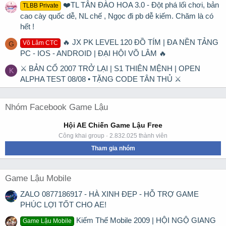
❤️TL TÂN ĐÀO HOA 3.0 - Đột phá lối chơi, bản
TLBB Private
cao cày quốc dễ, NL chế , Ngọc đi pb dễ kiếm. Chăm là có
hết !
🔥 JX PK LEVEL 120 ĐỒ TÍM | ĐA NỀN TẢNG
Võ Lâm CTC
G
PC - IOS - ANDROID | ĐẠI HỘI VÕ LÂM 🔥
⚔ BẢN CỔ 2007 TRỞ LẠI | S1 THIÊN MỆNH | OPEN
K
ALPHA TEST 08/08 • TẶNG CODE TÂN THỦ ⚔
Nhóm Facebook Game Lậu
Hội AE Chiến Game Lậu Free
Công khai group · 2.832.025 thành viên
Tham gia nhóm
Game Lậu Mobile
ZALO 0877186917 - HÀ XINH ĐẸP - HỖ TRỢ GAME
PHÚC LỢI TỐT CHO AE!
Kiếm Thế Mobile 2009 | HỘI NGỘ GIANG
Game Lậu Mobile