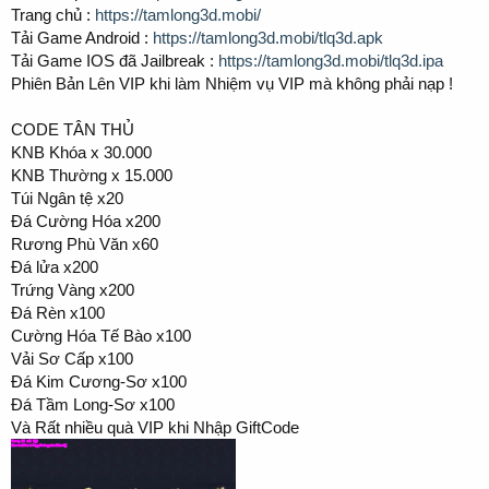
Trang chủ :
https://tamlong3d.mobi/
Tải Game Android :
https://tamlong3d.mobi/tlq3d.apk
Tải Game IOS đã Jailbreak :
https://tamlong3d.mobi/tlq3d.ipa
Phiên Bản Lên VIP khi làm Nhiệm vụ VIP mà không phải nạp !
CODE TÂN THỦ
KNB Khóa x 30.000
KNB Thường x 15.000
Túi Ngân tệ x20
Đá Cường Hóa x200
Rương Phù Văn x60
Đá lửa x200
Trứng Vàng x200
Đá Rèn x100
Cường Hóa Tế Bào x100
Vải Sơ Cấp x100
Đá Kim Cương-Sơ x100
Đá Tầm Long-Sơ x100
Và Rất nhiều quà VIP khi Nhập GiftCode