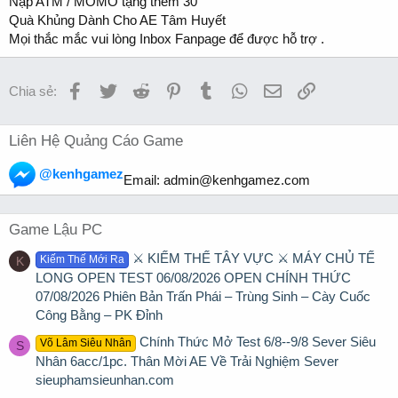
Nạp ATM / MOMO tặng thêm 30
Quà Khủng Dành Cho AE Tâm Huyết
Mọi thắc mắc vui lòng Inbox Fanpage để được hỗ trợ .
Facebook
Twitter
Reddit
Pinterest
Tumblr
WhatsApp
Email
Link
Chia sẻ:
Liên Hệ Quảng Cáo Game
@kenhgamez
Email:
admin@kenhgamez.com
Game Lậu PC
⚔️ KIẾM THẾ TÂY VỰC ⚔️ MÁY CHỦ TẾ
Kiếm Thế Mới Ra
K
LONG OPEN TEST 06/08/2026 OPEN CHÍNH THỨC
07/08/2026 Phiên Bản Trấn Phái – Trùng Sinh – Cày Cuốc
Công Bằng – PK Đỉnh
Chính Thức Mở Test 6/8--9/8 Sever Siêu
Võ Lâm Siêu Nhân
S
Nhân 6acc/1pc. Thân Mời AE Về Trải Nghiệm Sever
sieuphamsieunhan.com