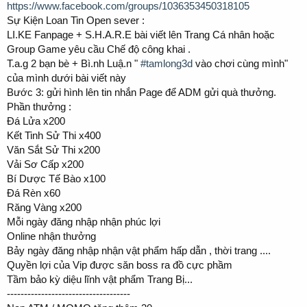
https://www.facebook.com/groups/1036353450318105
Sự Kiện Loan Tin Open sever :
️LI.KE Fanpage + S.H.A.R.E bài viết lên Trang Cá nhân hoặc
Group Game yêu cầu Chế độ công khai .
T.a.g 2 bạn bè + Bì.nh Luậ.n "
#tamlong3d
vào chơi cùng mình"
của mình dưới bài viết này
Bước 3: gửi hình lên tin nhắn Page để ADM gửi quà thưởng.
Phần thưởng :
Đá Lửa x200
Kết Tinh Sử Thi x400
Văn Sắt Sử Thi x200
Vải Sơ Cấp x200
Bí Dược Tế Bào x100
Đá Rèn x60
Răng Vàng x200
Mỗi ngày đăng nhập nhận phúc lợi
Online nhận thưởng
Bảy ngày đăng nhập nhận vật phẩm hấp dẫn , thời trang ....
Quyền lợi của Vip được săn boss ra đồ cực phầm
Tầm bảo kỳ diệu lĩnh vật phẩm Trang Bị...
------------------------------------