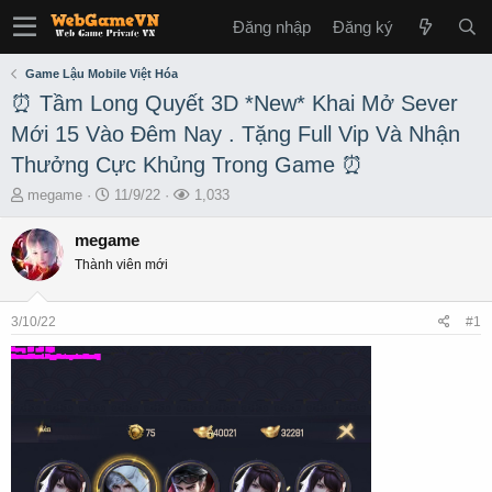
Đăng nhập
Đăng ký
Game Lậu Mobile Việt Hóa
⏰ Tầm Long Quyết 3D *New* Khai Mở Sever
Mới 15 Vào Đêm Nay . Tặng Full Vip Và Nhận
Thưởng Cực Khủng Trong Game ⏰
T
S
L
megame
11/9/22
1,033
h
t
ư
r
a
ợ
megame
e
r
t
Thành viên mới
a
t
x
d
d
e
s
a
m
3/10/22
#1
t
t
a
e
r
t
e
r