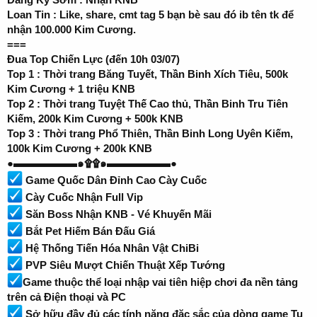
Loan Tin : Like, share, cmt tag 5 bạn bè sau đó ib tên tk để
nhận 100.000 Kim Cương.
===
Đua Top Chiến Lực (đến 10h 03/07)
Top 1 : Thời trang Băng Tuyết, Thần Binh Xích Tiêu, 500k
Kim Cương + 1 triệu KNB
Top 2 : Thời trang Tuyệt Thế Cao thủ, Thần Binh Tru Tiên
Kiếm, 200k Kim Cương + 500k KNB
Top 3 : Thời trang Phổ Thiên, Thần Binh Long Uyên Kiếm,
100k Kim Cương + 200k KNB
●▬▬▬▬▬▬๑۩۩๑▬▬▬▬▬▬●
Game Quốc Dân Đỉnh Cao Cày Cuốc
Cày Cuốc Nhận Full Vip
Săn Boss Nhận KNB - Vé Khuyến Mãi
Bắt Pet Hiếm Bán Đấu Giá
Hệ Thống Tiến Hóa Nhân Vật ChiBi
PVP Siêu Mượt Chiến Thuật Xếp Tướng
Game thuộc thể loại nhập vai tiên hiệp chơi đa nền tảng
trên cả Điện thoại và PC
Sở hữu đầy đủ các tính năng đặc sắc của dòng game Tu