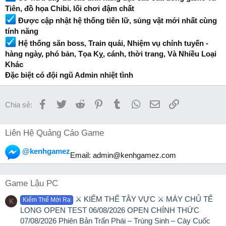
Tiên, đồ họa Chibi, lối chơi đậm chất
Được cập nhật hệ thống tiên lữ, sủng vật mới nhất cùng
tính năng
Hệ thống săn boss, Train quái, Nhiệm vụ chính tuyến -
hàng ngày, phó bản, Tọa Kỵ, cánh, thời trang, Và Nhiều Loại
Khác
Đặc biệt có đội ngũ Admin nhiệt tình
Facebook
Twitter
Reddit
Pinterest
Tumblr
WhatsApp
Email
Link
Chia sẻ:
Liên Hệ Quảng Cáo Game
@kenhgamez
Email:
admin@kenhgamez.com
Game Lậu PC
⚔️ KIẾM THẾ TÂY VỰC ⚔️ MÁY CHỦ TẾ
Kiếm Thế Mới Ra
K
LONG OPEN TEST 06/08/2026 OPEN CHÍNH THỨC
07/08/2026 Phiên Bản Trấn Phái – Trùng Sinh – Cày Cuốc