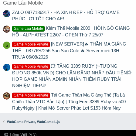
Game Lậu Mobile
ZALO 0877186917 - HÀ XINH ĐẸP - HỖ TRỢ GAME
PHÚC LỢI TỐT CHO AE!
Kiếm Thế Mobile 2009 | HỘI NGỘ GIANG
Game Lậu Mobile
HỒ - ALPHATEST 22/07 - OPEN Thứ 7 25/07
[NEW SERVER]🔥 THẦN MA GIÁNG
Game Mobile Private
S
THẾ – 0877697256 San San Cute 🔥 Server mới: 13H
TRƯA 06/08/2026
💥 TẶNG 3399 RUBY (~TƯƠNG
Game Mobile Private
ĐƯƠNG 850K VND) CHO LẦN ĐĂNG NHẬP ĐẦU TIÊN💥
HỢP GAME NHẮN ADMIN NHẬN THÊM RUBY TRẢI
NGHIỆM TIẾP🎉
Tải Game Thần Ma Giáng Thế (Ta Là
Game Mobile Private
Chiến Thần VTC Bản Lậu) | Tặng Free 3399 Ruby và 500
Ruby/Ngày | Khai Mở Server Phúc Lợi S153 Hôm Nay
WebGame Private, WebGame Lậu
Tiếng Việt (VN)