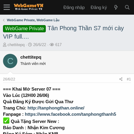
Đăng nhập
Đăng ký
WebGame Private, WebGame Lậu
Tân Phong Thần S7 mới cày
WebGame Private
VIP full....
T
S
L
chettitepq
26/6/22
617
h
t
ư
r
a
ợ
chettitepq
C
e
r
t
Thành viên mới
a
t
x
d
d
e
s
a
m
26/6/22
#1
t
t
a
e
=== Khai Mở Server 07 ===
r
Vào Lúc (12H00 26/06)
t
Quà Đăng Ký Được Gửi Qua Thư
e
Trang Chủ:
http://tanphongthan.online/
r
Fanpage :
https://www.facebook.com/tanphongthanh5
Quà Tặng Server New :
Báo Danh : Nhận Kim Cương
Đăng Ký Sớm : Nhận KNB