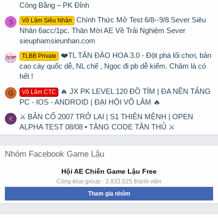
Công Bằng – PK Đỉnh
Chính Thức Mở Test 6/8--9/8 Sever Siêu
Võ Lâm Siêu Nhân
S
Nhân 6acc/1pc. Thân Mời AE Về Trải Nghiệm Sever
sieuphamsieunhan.com
❤️TL TÂN ĐÀO HOA 3.0 - Đột phá lối chơi, bản
TLBB Private
cao cày quốc dễ, NL chế , Ngọc đi pb dễ kiếm. Chăm là có
hết !
🔥 JX PK LEVEL 120 ĐỒ TÍM | ĐA NỀN TẢNG
Võ Lâm CTC
G
PC - IOS - ANDROID | ĐẠI HỘI VÕ LÂM 🔥
⚔ BẢN CỔ 2007 TRỞ LẠI | S1 THIÊN MỆNH | OPEN
K
ALPHA TEST 08/08 • TẶNG CODE TÂN THỦ ⚔
Nhóm Facebook Game Lậu
Hội AE Chiến Game Lậu Free
Công khai group · 2.832.025 thành viên
Tham gia nhóm