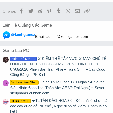
Facebook
Twitter
Reddit
Pinterest
Tumblr
WhatsApp
Email
Link
Chia sẻ:
Liên Hệ Quảng Cáo Game
@kenhgamez
Email:
admin@kenhgamez.com
Game Lậu PC
⚔️ KIẾM THẾ TÂY VỰC ⚔️ MÁY CHỦ TẾ
Kiếm Thế Mới Ra
K
LONG OPEN TEST 06/08/2026 OPEN CHÍNH THỨC
07/08/2026 Phiên Bản Trấn Phái – Trùng Sinh – Cày Cuốc
Công Bằng – PK Đỉnh
Chính Thức Open 17H Ngày 9/8 Sever
Võ Lâm Siêu Nhân
S
Siêu Nhân 6acc/1pc. Thân Mời AE Về Trải Nghiệm Sever
sieuphamsieunhan.com
❤️TL TÂN ĐÀO HOA 3.0 - Đột phá lối chơi, bản
TLBB Private
cao cày quốc dễ, NL chế , Ngọc đi pb dễ kiếm. Chăm là có
hết !