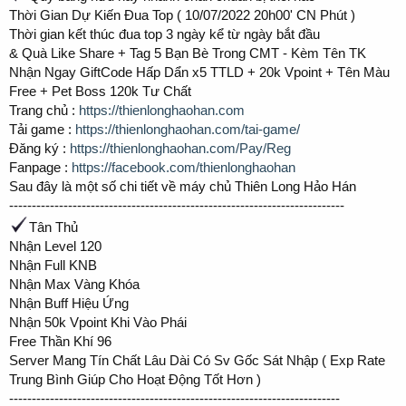
Thời Gian Dự Kiến Đua Top ( 10/07/2022 20h00' CN Phút )
Thời gian kết thúc đua top 3 ngày kể từ ngày bắt đầu
& Quà Like Share + Tag 5 Bạn Bè Trong CMT - Kèm Tên TK
Nhận Ngay GiftCode Hấp Dẩn x5 TTLD + 20k Vpoint + Tên Màu
Free + Pet Boss 120k Tư Chất
Trang chủ :
https://thienlonghaohan.com
Tải game :
https://thienlonghaohan.com/tai-game/
Đăng ký :
https://thienlonghaohan.com/Pay/Reg
Fanpage :
https://facebook.com/thienlonghaohan
Sau đây là một số chi tiết về máy chủ Thiên Long Hảo Hán
--------------------------------------------------------------------------
Tân Thủ
Nhận Level 120
Nhận Full KNB
Nhận Max Vàng Khóa
Nhận Buff Hiệu Ứng
Nhận 50k Vpoint Khi Vào Phái
Free Thần Khí 96
Server Mang Tín Chất Lâu Dài Có Sv Gốc Sát Nhập ( Exp Rate
Trung Bình Giúp Cho Hoạt Động Tốt Hơn )
-------------------------------------------------------------------------