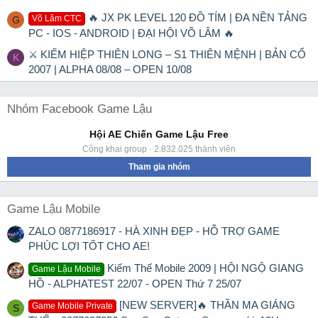
🔥 JX PK LEVEL 120 ĐỒ TÍM | ĐA NỀN TẢNG
Võ Lâm CTC
G
PC - IOS - ANDROID | ĐẠI HỘI VÕ LÂM 🔥
⚔ KIẾM HIỆP THIÊN LONG – S1 THIÊN MỆNH | BẢN CỔ
K
2007 | ALPHA 08/08 – OPEN 10/08
Nhóm Facebook Game Lậu
Hội AE Chiến Game Lậu Free
Công khai group · 2.832.025 thành viên
Tham gia nhóm
Game Lậu Mobile
ZALO 0877186917 - HÀ XINH ĐẸP - HỖ TRỢ GAME
PHÚC LỢI TỐT CHO AE!
Kiếm Thế Mobile 2009 | HỘI NGỘ GIANG
Game Lậu Mobile
HỒ - ALPHATEST 22/07 - OPEN Thứ 7 25/07
[NEW SERVER]🔥 THẦN MA GIÁNG
Game Mobile Private
S