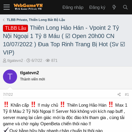
Đăng nhập
Đăng ký
TLBB Private, Thiên Long Bát Bộ Lậu
Thiên Long Hảo Hán - Vpoint 2 Tỷ
TLBB Lậu
Nội Ngoại 1 Tỷ 8 Máu ( ☑️ Open 20h00 CN
10/07/2022 ) Đua Top Rinh Trang Bị Hot (Sv ☑️
VIP)
T
S
L
tlgatevn2
6/7/22
871
h
t
ư
r
a
ợ
tlgatevn2
T
e
r
t
Thành viên mới
a
t
x
d
d
e
s
a
m
7/7/22
#1
t
t
a
e
Khẩn cấp
!! máy chủ
Thiên Long Hảo Hán
Max 1
r
Tỷ 8 Máu 2 Tỷ Nội Ngoại !! Server Nói không với kích nạp buff ,
t
server mang lại cảm giác mới lạ độc đáo khi tham gia , cùng tải
e
game và chờ ngày OpenBeta chiến thôi nào !!
r
Quý bằng hữu hãy nhanh chân chuẩn bị thôi nào