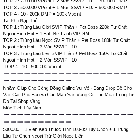
️TOP 2 : 700.000 VPoint + 2 Món SSVIP +10 + 700.000 ĐMP
️TOP 3 : 500.000 VPoint + 1 Món SSVIP +10 + 500.000 ĐMP
️TOP 4 - 10 - 200k ĐMP = 100k Vpoint
Tài Phú Nạp Thẻ
️TOP 1 : Trùng Lâu Giới SVIP Thần + Pet Boss 220k Tư Chất
Ngoại Hình Hot + 1 Buff Né Tránh VIP GM
️TOP 2 : Trùng Lâu Ngọc SVIP Thần + Pet Boss 180k Tư Chất
Ngoại Hình Hot + 3 Món SSVIP +10
️TOP 3 : Trùng Lâu Liên SVIP Thần + Pet Boss 150k Tư Chất
Ngoại Hình Hot + 2 Món SSVIP +10
️ TOP 4 - 10 - 500.000 Vpoint
Nhầm Giúp Cho Cộng Đồng Online Vui Vẻ - Bảng Drop Sẽ Cho
Vào Các Phụ Bản và Các Map Săn Vàng Có Thể Mua Trùng Tự
Do Tại Shop Vàng
Mốc Tích Lũy Nạp
500.000 = 1 Viên Kép Thuộc Tính 100-99 Tùy Chọn + 1 Trùng
Lâu Tự Chọn Ngoại Trừ Giới Ngọc Liên