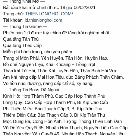
— Thông Khai Mở —
Bắt đầu khai mở chính thức: 18 giờ 06/02/2021
Trang chủ:
THIENLONGHOI.COM/
Tài khoản:
id.thienlonghoi.com
— Thông Tin Game —
Phiên bản 1.0 được tuỳ chỉnh để tăng trải nghiệm nhất.
Quà tặng Tân Thủ
Quà tặng Theo Cấp
Miễn phí hành trang, nhu yếu phẩm.
Trang bị Môn Phái, Yến Huyền, Tần Hồn, Huyền Hạo.
Đồ chế Nguyên Liệu, Khai Khoáng – Trồng Trọt
Thần khí Tứ Hải, Thần Khí Luyện Hồn, Thần Binh Hải Vực
Ám khí nâng cấp Mai Hoa Tiêu, đúc Băng Phách Thần Châm.
Võ hồn nuôi dưỡng, nâng cấp chỉ số, kỹ năng.
— Thông Tin Boss Dã Ngoại —
Kính Hồ: Hợp Thành Phù, Cao Cấp Hợp Thành Phù
Long Quy: Cao Cấp Hợp Thành Phù, Bí Kíp Cao Cấp
Phi Thiên Miêu: Bảo Thạch Cấp 3, Bí Kíp Trân Thú
Thiểm Điện Cẩu: Bảo Thạch Cấp 3, Bí Kíp Trân Thú
Mộc Dũng Bá, Công Hồn Ảnh Tượng: Thông Thiên Linh Đan
Võ Di: Yếu Quyết 45, Nhuận Hồn Thạch, Nguyên Liệu Cao Cấp
Thảo Nguyên: Yếu Quyết 45, Nhuận Hồn Thạch, Nguyên Liệu