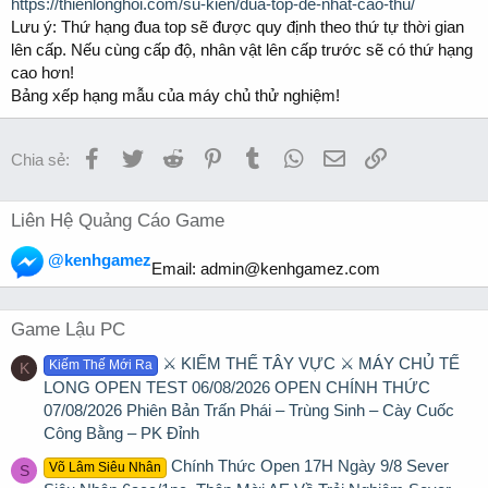
https://thienlonghoi.com/su-kien/dua-top-de-nhat-cao-thu/
Lưu ý: Thứ hạng đua top sẽ được quy định theo thứ tự thời gian
lên cấp. Nếu cùng cấp độ, nhân vật lên cấp trước sẽ có thứ hạng
cao hơn!
Bảng xếp hạng mẫu của máy chủ thử nghiệm!
Facebook
Twitter
Reddit
Pinterest
Tumblr
WhatsApp
Email
Link
Chia sẻ:
Liên Hệ Quảng Cáo Game
@kenhgamez
Email:
admin@kenhgamez.com
Game Lậu PC
⚔️ KIẾM THẾ TÂY VỰC ⚔️ MÁY CHỦ TẾ
Kiếm Thế Mới Ra
K
LONG OPEN TEST 06/08/2026 OPEN CHÍNH THỨC
07/08/2026 Phiên Bản Trấn Phái – Trùng Sinh – Cày Cuốc
Công Bằng – PK Đỉnh
Chính Thức Open 17H Ngày 9/8 Sever
Võ Lâm Siêu Nhân
S