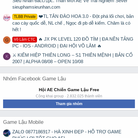
Siêu Nhân 6acc/1pc. Thân Mời AE Về Trải Nghiệm Sever
sieuphamsieunhan.com
❤️TL TÂN ĐÀO HOA 3.0 - Đột phá lối chơi, bản
TLBB Private
cao cày quốc dễ, NL chế , Ngọc đi pb dễ kiếm. Chăm là có
hết !
🔥 JX PK LEVEL 120 ĐỒ TÍM | ĐA NỀN TẢNG
Võ Lâm CTC
G
PC - IOS - ANDROID | ĐẠI HỘI VÕ LÂM 🔥
⚔ KIẾM HIỆP THIÊN LONG – S1 THIÊN MỆNH | BẢN CỔ
K
2007 | ALPHA 08/08 – OPEN 10/08
Nhóm Facebook Game Lậu
Hội AE Chiến Game Lậu Free
Công khai group · 2.832.025 thành viên
Tham gia nhóm
Game Lậu Mobile
ZALO 0877186917 - HÀ XINH ĐẸP - HỖ TRỢ GAME