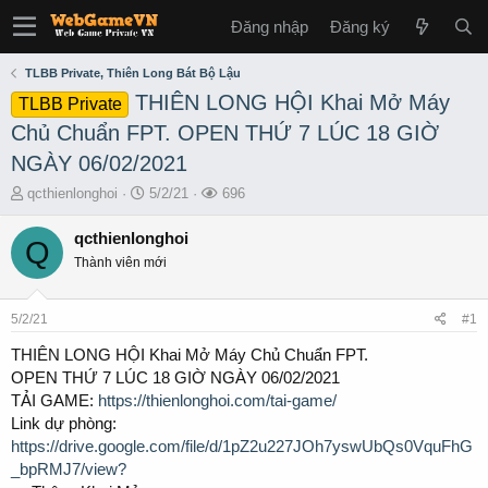
Đăng nhập
Đăng ký
TLBB Private, Thiên Long Bát Bộ Lậu
THIÊN LONG HỘI Khai Mở Máy
TLBB Private
Chủ Chuẩn FPT. OPEN THỨ 7 LÚC 18 GIỜ
NGÀY 06/02/2021
T
S
L
qcthienlonghoi
5/2/21
696
h
t
ư
r
a
ợ
qcthienlonghoi
Q
e
r
t
Thành viên mới
a
t
x
d
d
e
s
a
m
5/2/21
#1
t
t
a
e
THIÊN LONG HỘI Khai Mở Máy Chủ Chuẩn FPT.
r
OPEN THỨ 7 LÚC 18 GIỜ NGÀY 06/02/2021
t
TẢI GAME:
https://thienlonghoi.com/tai-game/
e
Link dự phòng:
r
https://drive.google.com/file/d/1pZ2u227JOh7yswUbQs0VquFhG
_bpRMJ7/view?