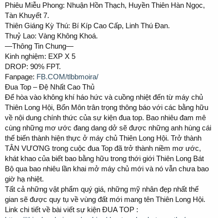
Phiêu Miễu Phong: Nhuận Hồn Thạch, Huyền Thiên Hàn Ngọc,
Tàn Khuyết 7.
Thiên Giáng Kỳ Thú: Bí Kíp Cao Cấp, Linh Thú Đan.
Thuỷ Lao: Vàng Không Khoá.
—Thông Tin Chung—
Kinh nghiệm: EXP X 5
DROP: 90% FPT.
Fanpage:
FB.COM/tlbbmoira/
Đua Top – Đệ Nhất Cao Thủ
Để hòa vào không khí háo hức và cuồng nhiệt đến từ máy chủ
Thiên Long Hội, Bổn Môn trân trọng thông báo với các bằng hữu
về nội dung chính thức của sự kiện đua top. Bao nhiêu đam mê
cùng những mơ ước đang dang dở sẽ được những anh hùng cái
thế biến thành hiện thực ở máy chủ Thiên Long Hội. Trở thành
TÂN VƯƠNG trong cuộc đua Top đã trở thành niềm mơ ước,
khát khao của biết bao bằng hữu trong thới giới Thiên Long Bát
Bộ qua bao nhiêu lần khai mở máy chủ mới và nó vẫn chưa bao
giờ hạ nhiệt.
Tất cả những vật phẩm quý giá, những mỹ nhân đẹp nhất thế
gian sẽ được quy tụ về vùng đất mới mang tên Thiên Long Hội.
Link chi tiết về bài viết sự kiện ĐUA TOP :