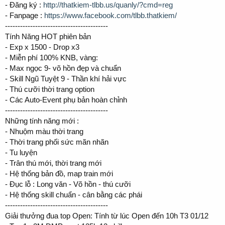
- Đăng ký :
http://thatkiem-tlbb.us/quanly/?cmd=reg
- Fanpage :
https://www.facebook.com/tlbb.thatkiem/
-----------------------------------------
Tính Năng HOT phiên bản
- Exp x 1500 - Drop x3
- Miễn phí 100% KNB, vàng:
- Max ngọc 9- võ hồn đẹp và chuẩn
- Skill Ngũ Tuyệt 9 - Thần khí hải vực
- Thú cưỡi thời trang option
- Các Auto-Event phụ bản hoàn chỉnh
-----------------------------------------
Những tính năng mới :
- Nhuộm màu thời trang
- Thời trang phối sức mãn nhãn
- Tu luyện
- Trân thú mới, thời trang mới
- Hệ thống bản đồ, map train mới
- Đục lỗ : Long văn - Võ hồn - thú cưỡi
- Hệ thống skill chuẩn - cân bằng các phái
-----------------------------------------
Giải thưởng đua top Open: Tính từ lúc Open đến 10h T3 01/12