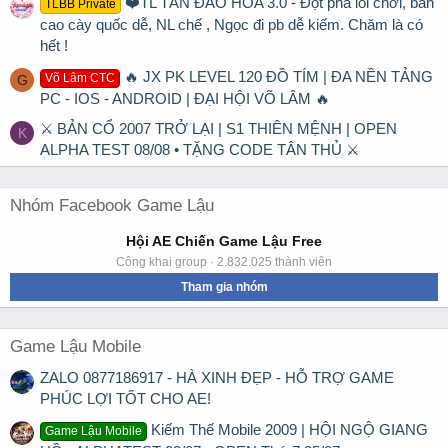
❤️TL TÂN ĐÀO HOA 3.0 - Đột phá lối chơi, bản
TLBB Private
cao cày quốc dễ, NL chế , Ngọc đi pb dễ kiếm. Chăm là có
hết !
🔥 JX PK LEVEL 120 ĐỒ TÍM | ĐA NỀN TẢNG
Võ Lâm CTC
G
PC - IOS - ANDROID | ĐẠI HỘI VÕ LÂM 🔥
⚔ BẢN CỔ 2007 TRỞ LẠI | S1 THIÊN MỆNH | OPEN
K
ALPHA TEST 08/08 • TẶNG CODE TÂN THỦ ⚔
Nhóm Facebook Game Lậu
Hội AE Chiến Game Lậu Free
Công khai group · 2.832.025 thành viên
Tham gia nhóm
Game Lậu Mobile
ZALO 0877186917 - HÀ XINH ĐẸP - HỖ TRỢ GAME
PHÚC LỢI TỐT CHO AE!
Kiếm Thế Mobile 2009 | HỘI NGỘ GIANG
Game Lậu Mobile