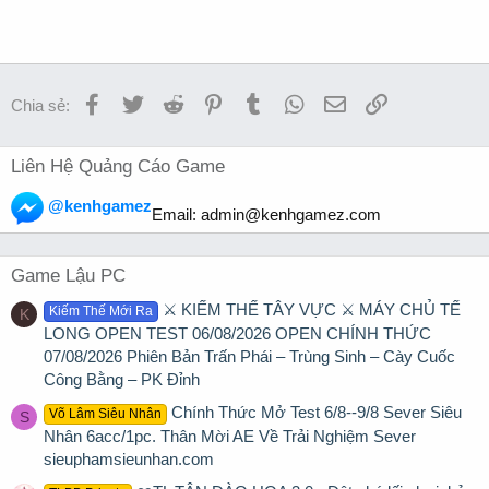
Facebook
Twitter
Reddit
Pinterest
Tumblr
WhatsApp
Email
Link
Chia sẻ:
Liên Hệ Quảng Cáo Game
@kenhgamez
Email:
admin@kenhgamez.com
Game Lậu PC
⚔️ KIẾM THẾ TÂY VỰC ⚔️ MÁY CHỦ TẾ
Kiếm Thế Mới Ra
K
LONG OPEN TEST 06/08/2026 OPEN CHÍNH THỨC
07/08/2026 Phiên Bản Trấn Phái – Trùng Sinh – Cày Cuốc
Công Bằng – PK Đỉnh
Chính Thức Mở Test 6/8--9/8 Sever Siêu
Võ Lâm Siêu Nhân
S
Nhân 6acc/1pc. Thân Mời AE Về Trải Nghiệm Sever
sieuphamsieunhan.com