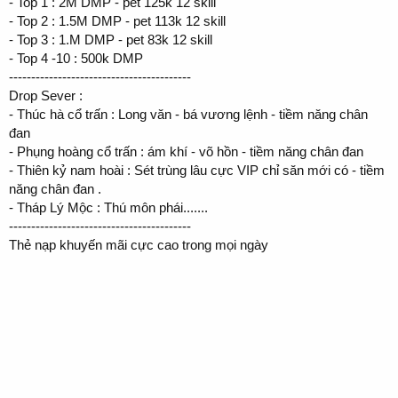
- Top 1 : 2M DMP - pet 125k 12 skill
- Top 2 : 1.5M DMP - pet 113k 12 skill
- Top 3 : 1.M DMP - pet 83k 12 skill
- Top 4 -10 : 500k DMP
-----------------------------------------
Drop Sever :
- Thúc hà cổ trấn : Long văn - bá vương lệnh - tiềm năng chân
đan
- Phụng hoàng cổ trấn : ám khí - võ hồn - tiềm năng chân đan
- Thiên kỷ nam hoài : Sét trùng lâu cực VIP chỉ săn mới có - tiềm
năng chân đan .
- Tháp Lý Mộc : Thú môn phái.......
-----------------------------------------
Thẻ nạp khuyến mãi cực cao trong mọi ngày