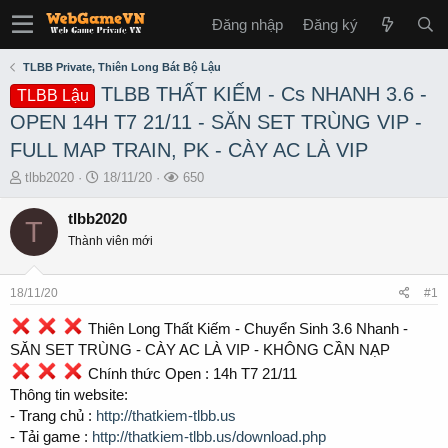
Đăng nhập
Đăng ký
TLBB Private, Thiên Long Bát Bộ Lậu
TLBB THẤT KIẾM - Cs NHANH 3.6 -
TLBB Lậu
OPEN 14H T7 21/11 - SĂN SET TRÙNG VIP -
FULL MAP TRAIN, PK - CÀY AC LÀ VIP
T
S
L
tlbb2020
18/11/20
650
h
t
ư
r
a
ợ
tlbb2020
T
e
r
t
Thành viên mới
a
t
x
d
d
e
s
a
m
18/11/20
#1
t
t
a
e
Thiên Long Thất Kiếm - Chuyển Sinh 3.6 Nhanh -
r
SĂN SET TRÙNG - CÀY AC LÀ VIP - KHÔNG CẦN NẠP
t
Chính thức Open : 14h T7 21/11
e
r
Thông tin website:
- Trang chủ :
http://thatkiem-tlbb.us
- Tải game :
http://thatkiem-tlbb.us/download.php