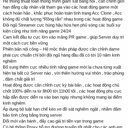
Hệ thống thuật toán thông minh giám sát bang hội , căn chỉnh giới
hạn đẳng cấp nhân vật tham gia vào các hoạt động game một
cách hoàn hảo , khắc phục hoàn toàn tình trạng Acc Clone , Acc
không đủ chất lượng “Rồng rắn” nhau trong các hoạt động game
Đội ngũ Streamer cực hùng hậu hứa hẹn phủ sóng các buổi sự
kiện cũng như tính năng game 24/24
Cam kết đầu tư cực lớn vào mảng PR game , giúp Server duy trì
một cách cực bền vững
Phiên bản nội công – Hệ mộc thân pháp được căn chỉnh dame
phái cực chuẩn chỉ bởi đội ngũ hàng đầu đã có tới 10 năm kinh
nghiệm
Bổ sung thêm cực nhiều tính năng game mới lạ chưa từng xuất
hiện tại bất cứ Server nào , với thiên hướng vui nhộn , trào phúng
, đậm chất giải trí
Hoạt động được căn chỉnh cực kỳ bài bản , các hoạt động chủ
chốt 100% diễn ra từ 8h00 tới 11h00 tối , các hoạt động phụ cực
hấp dẫn được diễn ra vào ban ngày nhưng không mang lại điểm
kinh nghiệm
Áp dụng bộ luật hạn chế kéo xe đồ sát nghiêm ngặt , nhằm đảm
bảo tính công bằng trong server
Đổi mới vận hành , đẩy cao giá trị tiền vạn trong game
Có hệ thống Proxy hỗ trợ đường truyền tốt nhất cho các anh em