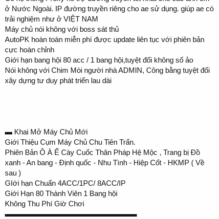
ở Nước Ngoài. IP đường truyền riêng cho ae sử dụng. giúp ae có
trải nghiệm như ở VIỆT NAM
Máy chủ nói không với boss sát thủ
AutoPK hoàn toàn miễn phí được update liên tục với phiên bản
cực hoàn chỉnh
Giới hạn bang hội 80 acc / 1 bang hội,tuyệt đối không số ảo
Nói không với Chim Mòi người nhà ADMIN, Công bằng tuyệt đối
xây dựng tư duy phát triển lau dài
▬ Khai Mở Máy Chủ Mới
Giới Thiệu Cụm Máy Chủ Chu Tiên Trấn.
Phiên Bản Ô À Ế Cày Cuốc Thân Pháp Hệ Mộc , Trang bị Đồ
xanh - An bang - Định quốc - Nhu Tình - Hiệp Cốt - HKMP ( Về
sau )
GIới hạn Chuẩn 4ACC/1PC/ 8ACC/IP
Giới Hạn 80 Thành Viên 1 Bang hội
Không Thu Phí Giờ Chơi
▬▬▬▬▬▬▬▬▬▬▬▬▬▬▬▬▬▬