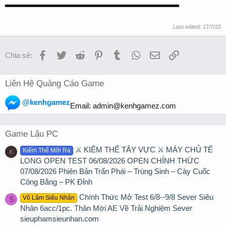
▬▬▬▬▬▬▬▬▬▬▬▬▬▬▬▬▬▬▬▬▬▬▬
Last edited:
17/7/22
Facebook
Twitter
Reddit
Pinterest
Tumblr
WhatsApp
Email
Link
Chia sẻ:
Liên Hệ Quảng Cáo Game
@kenhgamez
Email:
admin@kenhgamez.com
Game Lậu PC
⚔️ KIẾM THẾ TÂY VỰC ⚔️ MÁY CHỦ TẾ
Kiếm Thế Mới Ra
K
LONG OPEN TEST 06/08/2026 OPEN CHÍNH THỨC
07/08/2026 Phiên Bản Trấn Phái – Trùng Sinh – Cày Cuốc
Công Bằng – PK Đỉnh
Chính Thức Mở Test 6/8--9/8 Sever Siêu
Võ Lâm Siêu Nhân
S
Nhân 6acc/1pc. Thân Mời AE Về Trải Nghiệm Sever
sieuphamsieunhan.com