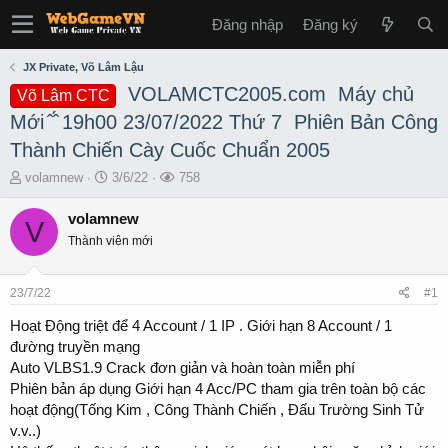
Đăng nhập
Đăng ký
JX Private, Võ Lâm Lậu
️ VOLAMCTC2005.com ️️ Máy chủ
Võ Lâm CTC
Mới ̂ ̂́ 19h00 23/07/2022 Thứ 7 ️️ Phiên Bản Công
Thành Chiến Cày Cuốc Chuẩn 2005
T
S
L
volamnew
3/6/22
758
h
t
ư
r
a
ợ
volamnew
V
e
r
t
Thành viên mới
a
t
x
d
d
e
s
a
m
23/7/22
#1
t
t
a
e
Hoạt Động triệt để 4 Account / 1 IP . Giới hạn 8 Account / 1
r
đường truyền mạng
t
Auto VLBS1.9 Crack đơn giản và hoàn toàn miễn phí
e
Phiên bản áp dụng Giới hạn 4 Acc/PC tham gia trên toàn bộ các
r
hoạt động(Tống Kim , Công Thành Chiến , Đấu Trường Sinh Tử
v.v..)