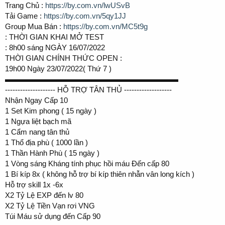
Trang Chủ :
https://by.com.vn/lwUSvB
Tải Game :
https://by.com.vn/5qy1JJ
Group Mua Bán :
https://by.com.vn/MC5t9g
: THỜI GIAN KHAI MỞ TEST
: 8h00 sáng NGÀY 16/07/2022
THỜI GIAN CHÍNH THỨC OPEN :
19h00 Ngày 23/07/2022( Thứ 7 )
▬▬▬▬▬▬▬▬▬▬▬▬▬▬▬▬▬▬▬▬▬▬▬
-------------------- HỖ TRỢ TÂN THỦ -------------------
Nhận Ngay Cấp 10
1 Set Kim phong ( 15 ngày )
1 Ngựa liệt bạch mã
1 Cẩm nang tân thủ
1 Thổ địa phù ( 1000 lần )
1 Thần Hành Phù ( 15 ngày )
1 Vòng sáng Kháng tính phục hồi máu Đến cấp 80
1 Bí kíp 8x ( không hỗ trợ bí kíp thiên nhẫn vân long kích )
Hỗ trợ skill 1x -6x
X2 Tỷ Lệ EXP đến lv 80
X2 Tỷ Lệ Tiền Vạn rơi VNG
Túi Máu sử dụng đến Cấp 90