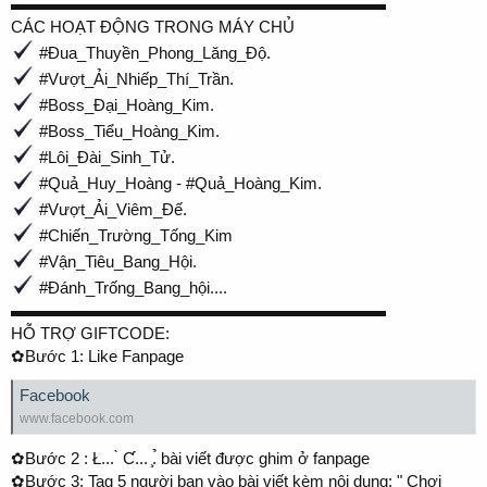
▬▬▬▬▬▬▬▬▬▬▬▬▬▬▬▬▬▬▬▬▬▬▬
CÁC HOẠT ĐỘNG TRONG MÁY CHỦ
#Đua_Thuyền_Phong_Lăng_Độ.
#Vượt_Ải_Nhiếp_Thí_Trần.
#Boss_Đại_Hoàng_Kim.
#Boss_Tiểu_Hoàng_Kim.
#Lôi_Đài_Sinh_Tử.
#Quả_Huy_Hoàng - #Quả_Hoàng_Kim.
#Vượt_Ải_Viêm_Đế.
#Chiến_Trường_Tống_Kim
#Vận_Tiêu_Bang_Hội.
#Đánh_Trống_Bang_hội....
▬▬▬▬▬▬▬▬▬▬▬▬▬▬▬▬▬▬▬▬▬▬▬
HỖ TRỢ GIFTCODE:
✿Bước 1: Like Fanpage
Facebook
www.facebook.com
✿Bước 2 : Ł... ̀ Ƈ... ̧.̉ bài viết được ghim ở fanpage
✿Bước 3: Tag 5 người bạn vào bài viết kèm nội dung: " Chơi