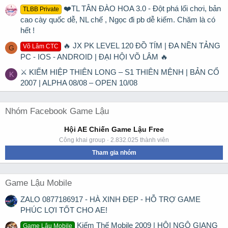
❤️TL TÂN ĐÀO HOA 3.0 - Đột phá lối chơi, bản
TLBB Private
cao cày quốc dễ, NL chế , Ngọc đi pb dễ kiếm. Chăm là có
hết !
🔥 JX PK LEVEL 120 ĐỒ TÍM | ĐA NỀN TẢNG
Võ Lâm CTC
G
PC - IOS - ANDROID | ĐẠI HỘI VÕ LÂM 🔥
⚔ KIẾM HIỆP THIÊN LONG – S1 THIÊN MỆNH | BẢN CỔ
K
2007 | ALPHA 08/08 – OPEN 10/08
Nhóm Facebook Game Lậu
Hội AE Chiến Game Lậu Free
Công khai group · 2.832.025 thành viên
Tham gia nhóm
Game Lậu Mobile
ZALO 0877186917 - HÀ XINH ĐẸP - HỖ TRỢ GAME
PHÚC LỢI TỐT CHO AE!
Kiếm Thế Mobile 2009 | HỘI NGỘ GIANG
Game Lậu Mobile