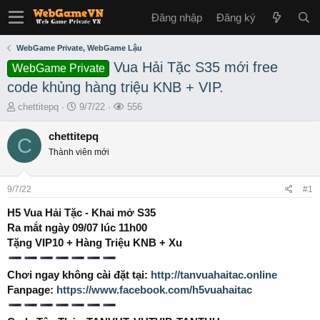
Đăng nhập
Đăng ký
WebGame Private, WebGame Lậu
Vua Hải Tặc S35 mới free
WebGame Private
code khủng hàng triệu KNB + VIP.
T
S
L
chettitepq
9/7/22
556
h
t
ư
r
a
ợ
chettitepq
C
e
r
t
Thành viên mới
a
t
x
d
d
e
s
a
m
9/7/22
#1
t
t
a
e
H5 Vua Hải Tặc - Khai mở S35
r
Ra mắt ngày 09/07 lúc 11h00
t
Tặng VIP10 + Hàng Triệu KNB + Xu
e
r
Chơi ngay không cài đặt tại:
http://tanvuahaitac.online
Fanpage:
https://www.facebook.com/h5vuahaitac