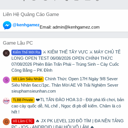
Liên Hệ Quảng Cáo Game
@kenhgamez
Email:
admin@kenhgamez.com
Game Lậu PC
⚔️ KIẾM THẾ TÂY VỰC ⚔️ MÁY CHỦ TẾ
Kiếm Thế Mới Ra
K
LONG OPEN TEST 06/08/2026 OPEN CHÍNH THỨC
07/08/2026 Phiên Bản Trấn Phái – Trùng Sinh – Cày Cuốc
Công Bằng – PK Đỉnh
Chính Thức Open 17H Ngày 9/8 Sever
Võ Lâm Siêu Nhân
S
Siêu Nhân 6acc/1pc. Thân Mời AE Về Trải Nghiệm Sever
sieuphamsieunhan.com
❤️TL TÂN ĐÀO HOA 3.0 - Đột phá lối chơi, bản
TLBB Private
cao cày quốc dễ, NL chế , Ngọc đi pb dễ kiếm. Chăm là có
hết !
🔥 JX PK LEVEL 120 ĐỒ TÍM | ĐA NỀN TẢNG
Võ Lâm CTC
G
PC - IOS - ANDROID | ĐẠI HỘI VÕ LÂM 🔥