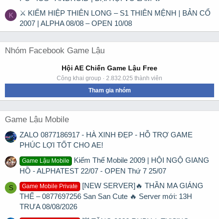
⚔ KIẾM HIỆP THIÊN LONG – S1 THIÊN MỆNH | BẢN CỔ
K
2007 | ALPHA 08/08 – OPEN 10/08
Nhóm Facebook Game Lậu
Hội AE Chiến Game Lậu Free
Công khai group · 2.832.025 thành viên
Tham gia nhóm
Game Lậu Mobile
ZALO 0877186917 - HÀ XINH ĐẸP - HỖ TRỢ GAME
PHÚC LỢI TỐT CHO AE!
Kiếm Thế Mobile 2009 | HỘI NGỘ GIANG
Game Lậu Mobile
HỒ - ALPHATEST 22/07 - OPEN Thứ 7 25/07
[NEW SERVER]🔥 THẦN MA GIÁNG
Game Mobile Private
S
THẾ – 0877697256 San San Cute 🔥 Server mới: 13H
TRƯA 08/08/2026