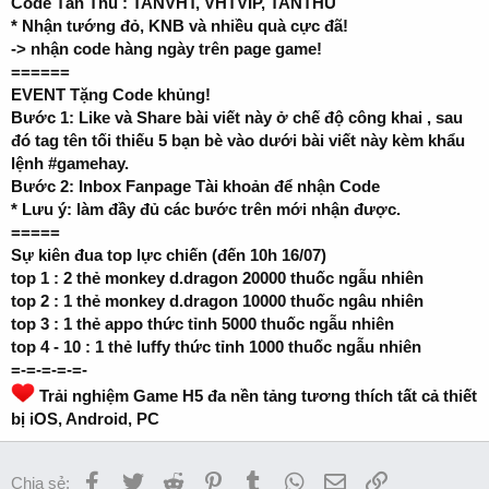
Code Tân Thủ : TANVHT, VHTVIP, TANTHU
* Nhận tướng đỏ, KNB và nhiều quà cực đã!
-> nhận code hàng ngày trên page game!
======
EVENT Tặng Code khủng!
Bước 1: Like và Share bài viết này ở chế độ công khai , sau
đó tag tên tối thiếu 5 bạn bè vào dưới bài viết này kèm khẩu
lệnh #gamehay.
Bước 2: Inbox Fanpage Tài khoản để nhận Code
* Lưu ý: làm đầy đủ các bước trên mới nhận được.
=====
Sự kiên đua top lực chiến (đến 10h 16/07)
top 1 : 2 thẻ monkey d.dragon 20000 thuốc ngẫu nhiên
top 2 : 1 thẻ monkey d.dragon 10000 thuốc ngâu nhiên
top 3 : 1 thẻ appo thức tỉnh 5000 thuốc ngẫu nhiên
top 4 - 10 : 1 thẻ luffy thức tỉnh 1000 thuốc ngẫu nhiên
=-=-=-=-=-
Trải nghiệm Game H5 đa nền tảng tương thích tất cả thiết
bị iOS, Android, PC
Facebook
Twitter
Reddit
Pinterest
Tumblr
WhatsApp
Email
Link
Chia sẻ: