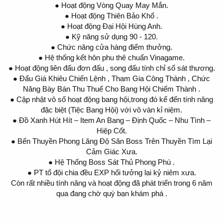
● Hoạt động Vòng Quay May Mắn.
● Hoạt động Thiên Bảo Khố .
● Hoạt động Đại Hội Hùng Anh.
● Kỹ năng sử dụng 90 - 120.
● Chức năng cửa hàng điểm thưởng.
● Hệ thống kết hôn phu thê chuẩn Vinagame.
● Hoạt động liên đấu đơn đấu , song đấu tính chỉ số sát thương.
● Đấu Giá Khiêu Chiến Lệnh , Tham Gia Công Thành , Chức
Năng Bày Bán Thu Thuế Cho Bang Hội Chiếm Thành .
● Cập nhật vô số hoạt động bang hội,trong đó kể đến tính năng
đặc biệt (Tiệc Bang Hội) với vô vàn kỉ niệm.
● Đồ Xanh Hút Hít – Item An Bang – Định Quốc – Nhu Tình –
Hiệp Cốt.
● Bến Thuyền Phong Lăng Độ Săn Boss Trên Thuyền Tìm Lại
Cảm Giác Xưa.
● Hệ Thống Boss Sát Thủ Phong Phú .
● PT tổ đội chia đều EXP hổi tưởng lại kỷ niêm xưa.
Còn rất nhiều tính năng và hoạt động đã phát triển trong 6 năm
qua đang chờ quý bạn khám phá .