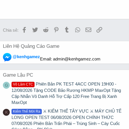
Facebook
Twitter
Reddit
Pinterest
Tumblr
WhatsApp
Email
Link
Chia sẻ:
Liên Hệ Quảng Cáo Game
@kenhgamez
Email:
admin@kenhgamez.com
Game Lậu PC
Phiên Bản PK TEST 4ACC OPEN 19H00 -
Võ Lâm CTC
G
12/08/2026 Tặng CODE Bảo Rương HKMP MaxOpt Tặng
Cặp Nhẫn Vô Danh Hỗ Trợ Cấp 120 Free Trang Bị Xanh
MaxOpt
⚔️ KIẾM THẾ TÂY VỰC ⚔️ MÁY CHỦ TẾ
Kiếm Thế Mới Ra
K
LONG OPEN TEST 06/08/2026 OPEN CHÍNH THỨC
07/08/2026 Phiên Bản Trấn Phái – Trùng Sinh – Cày Cuốc