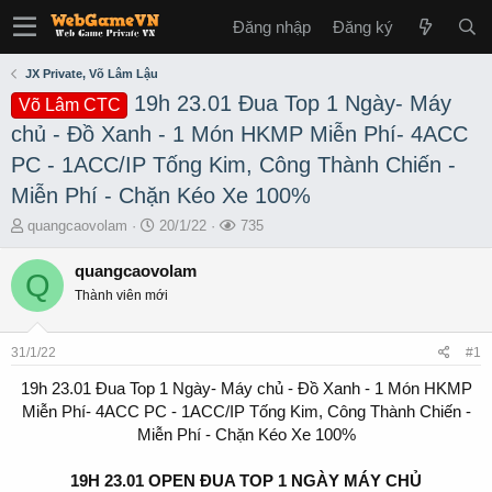
Đăng nhập
Đăng ký
JX Private, Võ Lâm Lậu
19h 23.01 Đua Top 1 Ngày- Máy
Võ Lâm CTC
chủ - Đồ Xanh - 1 Món HKMP Miễn Phí- 4ACC
PC - 1ACC/IP Tống Kim, Công Thành Chiến -
Miễn Phí - Chặn Kéo Xe 100%
T
S
L
quangcaovolam
20/1/22
735
h
t
ư
r
a
ợ
quangcaovolam
Q
e
r
t
Thành viên mới
a
t
x
d
d
e
s
a
m
31/1/22
#1
t
t
a
e
19h 23.01 Đua Top 1 Ngày- Máy chủ - Đồ Xanh - 1 Món HKMP
r
Miễn Phí- 4ACC PC - 1ACC/IP Tống Kim, Công Thành Chiến -
t
Miễn Phí - Chặn Kéo Xe 100%
e
r
19H 23.01 OPEN ĐUA TOP 1 NGÀY MÁY CHỦ