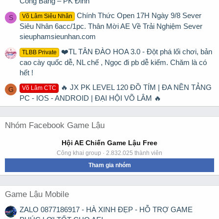
Công Bằng – PK Đỉnh
Chính Thức Open 17H Ngày 9/8 Sever
Võ Lâm Siêu Nhân
S
Siêu Nhân 6acc/1pc. Thân Mời AE Về Trải Nghiệm Sever
sieuphamsieunhan.com
❤️TL TÂN ĐÀO HOA 3.0 - Đột phá lối chơi, bản
TLBB Private
cao cày quốc dễ, NL chế , Ngọc đi pb dễ kiếm. Chăm là có
hết !
🔥 JX PK LEVEL 120 ĐỒ TÍM | ĐA NỀN TẢNG
Võ Lâm CTC
G
PC - IOS - ANDROID | ĐẠI HỘI VÕ LÂM 🔥
Nhóm Facebook Game Lậu
Hội AE Chiến Game Lậu Free
Công khai group · 2.832.025 thành viên
Tham gia nhóm
Game Lậu Mobile
ZALO 0877186917 - HÀ XINH ĐẸP - HỖ TRỢ GAME