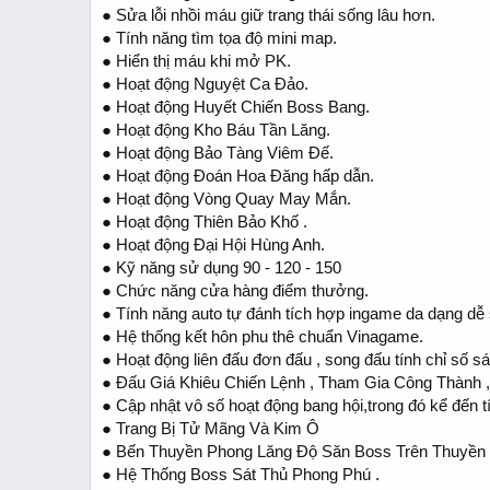
● Sửa lỗi nhồi máu giữ trang thái sống lâu hơn.
● Tính năng tìm tọa độ mini map.
● Hiển thị máu khi mở PK.
● Hoạt động Nguyệt Ca Đảo.
● Hoạt động Huyết Chiến Boss Bang.
● Hoạt động Kho Báu Tần Lăng.
● Hoạt động Bảo Tàng Viêm Đế.
● Hoạt động Đoán Hoa Đăng hấp dẫn.
● Hoạt động Vòng Quay May Mắn.
● Hoạt động Thiên Bảo Khố .
● Hoạt động Đại Hội Hùng Anh.
● Kỹ năng sử dụng 90 - 120 - 150
● Chức năng cửa hàng điểm thưởng.
● Tính năng auto tự đánh tích hợp ingame da dạng dễ
● Hệ thống kết hôn phu thê chuẩn Vinagame.
● Hoạt động liên đấu đơn đấu , song đấu tính chỉ số s
● Đấu Giá Khiêu Chiến Lệnh , Tham Gia Công Thành
● Cập nhật vô số hoạt động bang hội,trong đó kể đến tí
● Trang Bị Tử Mãng Và Kim Ô
● Bến Thuyền Phong Lăng Độ Săn Boss Trên Thuyền
● Hệ Thống Boss Sát Thủ Phong Phú .