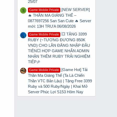
25/07
[NEW SERVER]
Game Mobile Private
S
🔥 THẦN MA GIÁNG THẾ –
0877697256 San San Cute 🔥 Server
mới: 13H TRƯA 06/08/2026
💥 TẶNG 3399
Game Mobile Private
RUBY (~TƯƠNG ĐƯƠNG 850K
VND) CHO LẦN ĐĂNG NHẬP ĐẦU
TIÊN💥 HỢP GAME NHẮN ADMIN
NHẬN THÊM RUBY TRẢI NGHIỆM
TIẾP🎉
[Game Hot] Tải
Game Mobile Private
Thần Ma Giáng Thế (Ta Là Chiến
Thần VTC Bản Lậu) | Tặng Free 3399
Ruby và 500 Ruby/Ngày | Khai Mở
Server Phúc Lợi S153 Hôm Nay