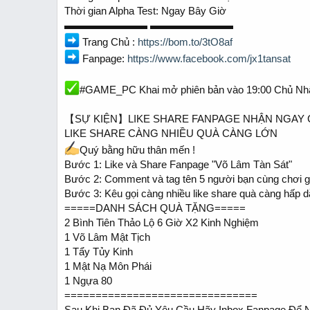
t
t
Thời gian Alpha Test: Ngay Bây Giờ
a
e
▬▬▬▬▬▬▬▬ ▬▬▬▬▬▬▬▬
r
t
Trang Chủ :
https://bom.to/3tO8af
e
Fanpage:
https://www.facebook.com/jx1tansat
r
#GAME_PC Khai mở phiên bản vào 19:00 Chủ Nhậ
【SỰ KIỆN】LIKE SHARE FANPAGE NHẬN NGAY
LIKE SHARE CÀNG NHIỀU QUÀ CÀNG LỚN
Quý bằng hữu thân mến !
Bước 1: Like và Share Fanpage "Võ Lâm Tàn Sát"
Bước 2: Comment và tag tên 5 người bạn cùng chơi 
Bước 3: Kêu gọi càng nhiều like share quà càng hấp 
=====DANH SÁCH QUÀ TẶNG=====
2 Bình Tiên Thảo Lộ 6 Giờ X2 Kinh Nghiệm
1 Võ Lâm Mật Tịch
1 Tẩy Tủy Kinh
1 Mật Nạ Môn Phái
1 Ngựa 80
===============================
Sau Khi Bạn Đã Đủ Yêu Cầu Hãy Inbox Fanpage Để 