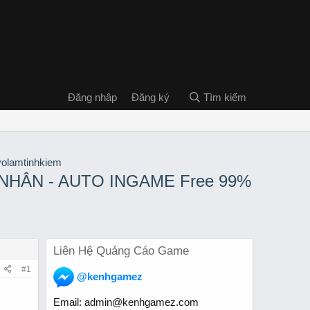
Đăng nhập
Đăng ký
Tìm kiếm
 NHÂN - AUTO INGAME Free 99%
Liên Hệ Quảng Cáo Game
#1
@kenhgamez
Email:
admin@kenhgamez.com