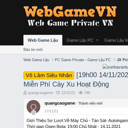
Web Game Lậu
Game Lậu PC
Game Lậu M
Bản tin mới
Web Game Lậu
PC Game Private - Game Lậu PC
JX Pr
[19h00 14/11/
Võ Lâm Siêu Nhân
Miễn Phí Cày Xu Hoạt Động
T
S
L
quangcaogame
12/11/21
748
h
t
ư
r
quangcaogame
a
ợ
Thành viên mới
Q
e
r
t
17/11/21
a
t
x
d
d
e
Giới Thiệu Sơ Lượt Về Máy Chủ - Tàn Sát- Autoinga
s
a
m
Thời gian Open Beta: 19:00 Chủ Nhật - 14.11.2021