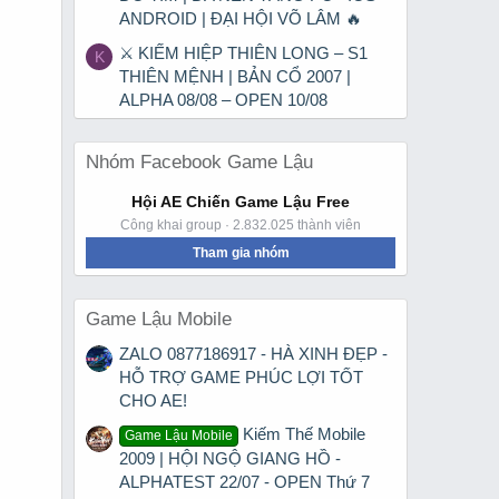
ANDROID | ĐẠI HỘI VÕ LÂM 🔥
⚔ KIẾM HIỆP THIÊN LONG – S1
K
THIÊN MỆNH | BẢN CỔ 2007 |
ALPHA 08/08 – OPEN 10/08
Nhóm Facebook Game Lậu
Hội AE Chiến Game Lậu Free
Công khai group · 2.832.025 thành viên
Tham gia nhóm
Game Lậu Mobile
ZALO 0877186917 - HÀ XINH ĐẸP -
HỖ TRỢ GAME PHÚC LỢI TỐT
CHO AE!
Kiếm Thế Mobile
Game Lậu Mobile
2009 | HỘI NGỘ GIANG HỒ -
ALPHATEST 22/07 - OPEN Thứ 7