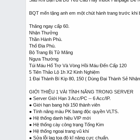
BQT mến tặng anh em một chút hành trang trước khi
Thăng ngay cấp 60.
Nhận Thưởng
Thần Hành Phù.
Thổ Địa Phù.
Bộ Trang Bị Tử Mãng
Ngựa Thường
Túi Máu Hổ Trợ Và Vòng Hồi Máu Đến Cấp 120
5 Tiên Thảo Lộ 1h X2 Kinh Nghiệm
1 Đại Thành Bí Kíp 80, 150 ( Dùng Đại Thành Sẻ Nhậ
GIỚI THIỆU 1 VÀI TÍNH NĂNG TRONG SERVER
● Server Giới Hạn 3 Acc/PC -- 6 Acc/IP.
● Giới hạn bang hội 150 thành viên
● Tính năng màu PK bang độc quyền VLTS.
● Hệ thống danh hiệu VIP mới
● Hệ thống cày công trạng Tống Kim
● Hệ thống ngoại trang vũ khí
● Sửa lỗi lag tọa độ kĩ năng cực chuẩn.