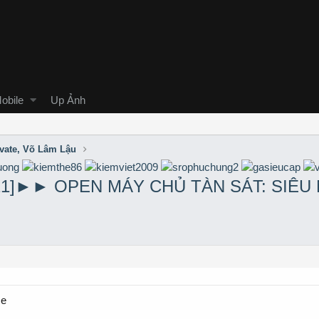
obile
Up Ảnh
ivate, Võ Lâm Lậu
2021]►► OPEN MÁY CHỦ TÀN SÁT: SIÊU
me