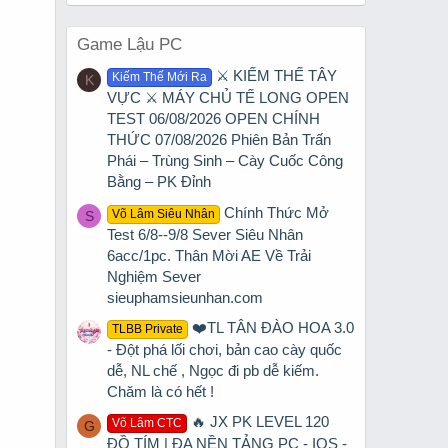
Game Lậu PC
⚔️ KIẾM THẾ TÂY
Kiếm Thế Mới Ra
K
VỰC ⚔️ MÁY CHỦ TẾ LONG OPEN
TEST 06/08/2026 OPEN CHÍNH
THỨC 07/08/2026 Phiên Bản Trấn
Phái – Trùng Sinh – Cày Cuốc Công
Bằng – PK Đỉnh
Chính Thức Mở
Võ Lâm Siêu Nhân
S
Test 6/8--9/8 Sever Siêu Nhân
6acc/1pc. Thân Mời AE Về Trải
Nghiệm Sever
sieuphamsieunhan.com
❤️TL TÂN ĐÀO HOA 3.0
TLBB Private
- Đột phá lối chơi, bản cao cày quốc
dễ, NL chế , Ngọc đi pb dễ kiếm.
Chăm là có hết !
🔥 JX PK LEVEL 120
Võ Lâm CTC
G
ĐỒ TÍM | ĐA NỀN TẢNG PC - IOS -