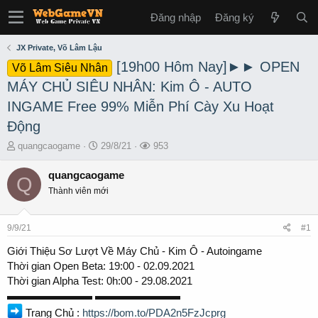
Đăng nhập
Đăng ký
JX Private, Võ Lâm Lậu
[19h00 Hôm Nay]►► OPEN
Võ Lâm Siêu Nhân
MÁY CHỦ SIÊU NHÂN: Kim Ô - AUTO
INGAME Free 99% Miễn Phí Cày Xu Hoạt
Động
T
S
L
quangcaogame
29/8/21
953
h
t
ư
r
a
ợ
quangcaogame
Q
e
r
t
Thành viên mới
a
t
x
d
d
e
s
a
m
9/9/21
#1
t
t
a
e
Giới Thiệu Sơ Lượt Về Máy Chủ - Kim Ô - Autoingame
r
Thời gian Open Beta: 19:00 - 02.09.2021
t
Thời gian Alpha Test: 0h:00 - 29.08.2021
e
▬▬▬▬▬▬▬▬ ▬▬▬▬▬▬▬▬
r
Trang Chủ :
https://bom.to/PDA2n5FzJcprg