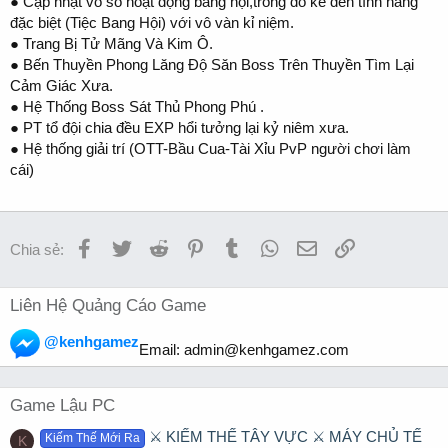
● Cập nhật vô số hoạt động bang hội,trong đó kể đến tính năng
đặc biệt (Tiệc Bang Hội) với vô vàn kỉ niệm.
● Trang Bị Tử Mãng Và Kim Ô.
● Bến Thuyền Phong Lăng Độ Săn Boss Trên Thuyền Tìm Lại
Cảm Giác Xưa.
● Hệ Thống Boss Sát Thủ Phong Phú .
● PT tổ đội chia đều EXP hổi tưởng lại kỷ niêm xưa.
● Hệ thống giải trí (OTT-Bầu Cua-Tài Xỉu PvP người chơi làm
cái)
Facebook
Twitter
Reddit
Pinterest
Tumblr
WhatsApp
Email
Link
Chia sẻ:
Liên Hệ Quảng Cáo Game
@kenhgamez
Email:
admin@kenhgamez.com
Game Lậu PC
⚔️ KIẾM THẾ TÂY VỰC ⚔️ MÁY CHỦ TẾ
Kiếm Thế Mới Ra
K