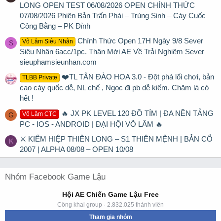
LONG OPEN TEST 06/08/2026 OPEN CHÍNH THỨC
07/08/2026 Phiên Bản Trấn Phái – Trùng Sinh – Cày Cuốc
Công Bằng – PK Đỉnh
Chính Thức Open 17H Ngày 9/8 Sever
Võ Lâm Siêu Nhân
S
Siêu Nhân 6acc/1pc. Thân Mời AE Về Trải Nghiệm Sever
sieuphamsieunhan.com
❤️TL TÂN ĐÀO HOA 3.0 - Đột phá lối chơi, bản
TLBB Private
cao cày quốc dễ, NL chế , Ngọc đi pb dễ kiếm. Chăm là có
hết !
🔥 JX PK LEVEL 120 ĐỒ TÍM | ĐA NỀN TẢNG
Võ Lâm CTC
G
PC - IOS - ANDROID | ĐẠI HỘI VÕ LÂM 🔥
⚔ KIẾM HIỆP THIÊN LONG – S1 THIÊN MỆNH | BẢN CỔ
K
2007 | ALPHA 08/08 – OPEN 10/08
Nhóm Facebook Game Lậu
Hội AE Chiến Game Lậu Free
Công khai group · 2.832.025 thành viên
Tham gia nhóm