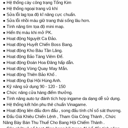
● Hệ thống cày công trạng Tống Kim
● Hệ thống ngoại trang vũ khí
● Sửa lỗi lag tọa độ kĩ năng cực chuẩn.
● Sửa lỗi nhồi máu giữ trang thái sống lâu hơn.
● Tính năng tìm tọa độ mini map.
● Hiển thị máu khi mở PK.
● Hoạt động Nguyệt Ca Đảo.
● Hoạt động Huyết Chiến Boss Bang.
● Hoạt động Kho Báu Tần Lăng.
● Hoạt động Bảo Tàng Viêm Đế.
● Hoạt động Đoán Hoa Đăng hấp dẫn.
● Hoạt động Vòng Quay May Mắn.
● Hoạt động Thiên Bảo Khố .
● Hoạt động Đại Hội Hùng Anh.
● Kỹ năng sử dụng 90 - 120 - 150
● Chức năng cửa hàng điểm thưởng.
● Tính năng auto tự đánh tích hợp ingame da dạng dễ sử dụng.
● Hệ thống kết hôn phu thê chuẩn Vinagame.
● Hoạt động liên đấu đơn đấu , song đấu tính chỉ số sát thương.
● Đấu Giá Khiêu Chiến Lệnh , Tham Gia Công Thành , Chức
Năng Bày Bán Thu Thuế Cho Bang Hội Chiếm Thành .