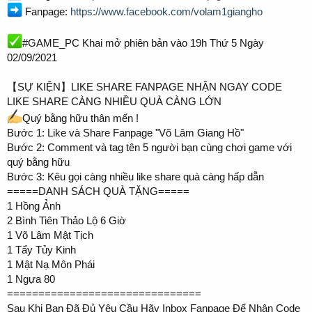
Fanpage:
https://www.facebook.com/volam1giangho
#GAME_PC Khai mở phiên bản vào 19h Thứ 5 Ngày
02/09/2021
【SỰ KIỆN】LIKE SHARE FANPAGE NHẬN NGAY CODE
LIKE SHARE CÀNG NHIỀU QUÀ CÀNG LỚN
Quý bằng hữu thân mến !
Bước 1: Like và Share Fanpage "Võ Lâm Giang Hồ"
Bước 2: Comment và tag tên 5 người bạn cùng chơi game với
quý bằng hữu
Bước 3: Kêu gọi càng nhiều like share quà càng hấp dẫn
=====DANH SÁCH QUÀ TẶNG=====
1 Hồng Ảnh
2 Bình Tiên Thảo Lộ 6 Giờ
1 Võ Lâm Mật Tịch
1 Tẩy Tủy Kinh
1 Mật Nạ Môn Phái
1 Ngựa 80
===============================
Sau Khi Bạn Đã Đủ Yêu Cầu Hãy Inbox Fanpage Để Nhận Code