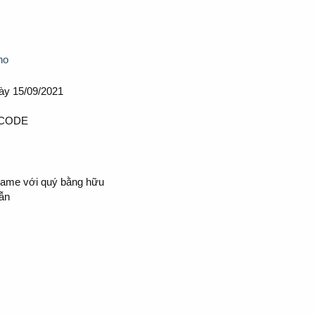
ho
y 15/09/2021
 CODE
game với quý bằng hữu
dẫn