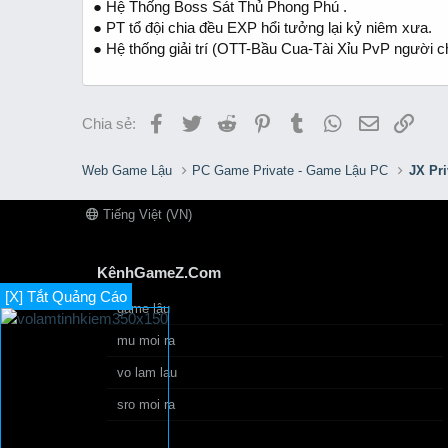
● Hệ Thống Boss Sát Thủ Phong Phú .
● PT tổ đội chia đều EXP hổi tưởng lại kỷ niêm xưa.
● Hệ thống giải trí (OTT-Bầu Cua-Tài Xỉu PvP người c
Facebook
Twitter
Reddit
Pinterest
Tumblr
WhatsApp
Email
Link
Chia sẻ:
Web Game Lậu
PC Game Private - Game Lậu PC
JX Pr
Tiếng Việt (VN)
KênhGameZ.Com
[X] Tắt Quảng Cáo
game lậu
mu moi ra
vo lam lau
sro moi ra