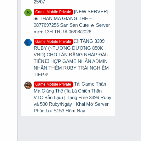
25/07
[NEW SERVER]
Game Mobile Private
S
🔥 THẦN MA GIÁNG THẾ –
0877697256 San San Cute 🔥 Server
mới: 13H TRƯA 06/08/2026
💥 TẶNG 3399
Game Mobile Private
RUBY (~TƯƠNG ĐƯƠNG 850K
VND) CHO LẦN ĐĂNG NHẬP ĐẦU
TIÊN💥 HỢP GAME NHẮN ADMIN
NHẬN THÊM RUBY TRẢI NGHIỆM
TIẾP🎉
Tải Game Thần
Game Mobile Private
Ma Giáng Thế (Ta Là Chiến Thần
VTC Bản Lậu) | Tặng Free 3399 Ruby
và 500 Ruby/Ngày | Khai Mở Server
Phúc Lợi S153 Hôm Nay