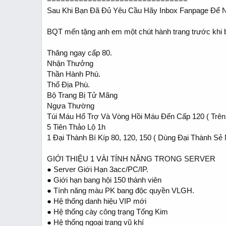
Sau Khi Bạn Đã Đủ Yêu Cầu Hãy Inbox Fanpage Để 
BQT mến tặng anh em một chút hành trang trước khi
Thăng ngay cấp 80.
Nhận Thưởng
Thần Hành Phù.
Thổ Địa Phù.
Bộ Trang Bị Tử Mãng
Ngựa Thường
Túi Máu Hổ Trợ Và Vòng Hồi Máu Đến Cấp 120 ( Trên
5 Tiên Thảo Lộ 1h
1 Đại Thành Bí Kíp 80, 120, 150 ( Dùng Đại Thành Sẻ
GIỚI THIỆU 1 VÀI TÍNH NĂNG TRONG SERVER
● Server Giới Hạn 3acc/PC/IP.
● Giới hạn bang hội 150 thành viên
● Tính năng màu PK bang độc quyền VLGH.
● Hệ thống danh hiệu VIP mới
● Hệ thống cày công trạng Tống Kim
● Hệ thống ngoại trang vũ khí