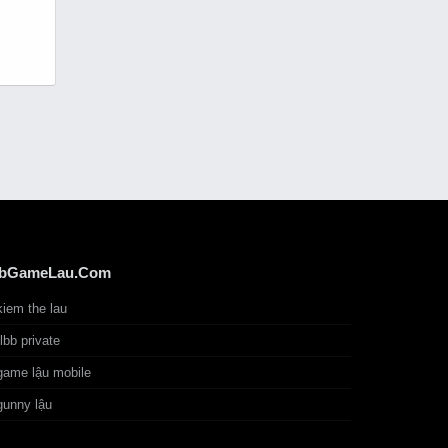
bGameLau.Com
kiem the lau
tlbb private
game lậu mobile
gunny lậu