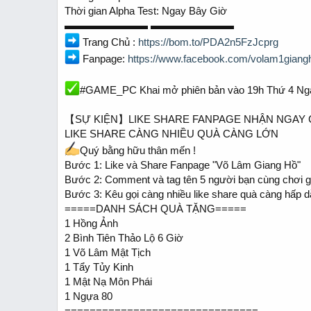
t
t
Thời gian Alpha Test: Ngay Bây Giờ
a
e
▬▬▬▬▬▬▬▬ ▬▬▬▬▬▬▬▬
r
t
Trang Chủ :
https://bom.to/PDA2n5FzJcprg
e
Fanpage:
https://www.facebook.com/volam1giang
r
#GAME_PC Khai mở phiên bản vào 19h Thứ 4 Ngà
【SỰ KIỆN】LIKE SHARE FANPAGE NHẬN NGAY
LIKE SHARE CÀNG NHIỀU QUÀ CÀNG LỚN
Quý bằng hữu thân mến !
Bước 1: Like và Share Fanpage "Võ Lâm Giang Hồ"
Bước 2: Comment và tag tên 5 người bạn cùng chơi 
Bước 3: Kêu gọi càng nhiều like share quà càng hấp 
=====DANH SÁCH QUÀ TẶNG=====
1 Hồng Ảnh
2 Bình Tiên Thảo Lộ 6 Giờ
1 Võ Lâm Mật Tịch
1 Tẩy Tủy Kinh
1 Mật Nạ Môn Phái
1 Ngựa 80
===============================