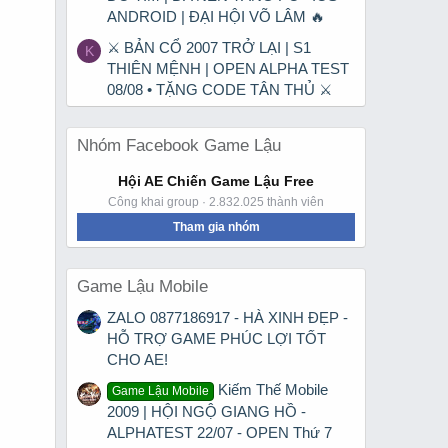
ANDROID | ĐẠI HỘI VÕ LÂM 🔥
⚔ BẢN CỔ 2007 TRỞ LẠI | S1
K
THIÊN MỆNH | OPEN ALPHA TEST
08/08 • TẶNG CODE TÂN THỦ ⚔
Nhóm Facebook Game Lậu
Hội AE Chiến Game Lậu Free
Công khai group · 2.832.025 thành viên
Tham gia nhóm
Game Lậu Mobile
ZALO 0877186917 - HÀ XINH ĐẸP -
HỖ TRỢ GAME PHÚC LỢI TỐT
CHO AE!
Kiếm Thế Mobile
Game Lậu Mobile
2009 | HỘI NGỘ GIANG HỒ -
ALPHATEST 22/07 - OPEN Thứ 7