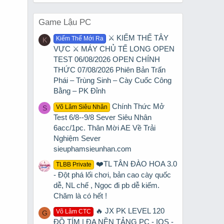
Game Lậu PC
⚔️ KIẾM THẾ TÂY
Kiếm Thế Mới Ra
K
VỰC ⚔️ MÁY CHỦ TẾ LONG OPEN
TEST 06/08/2026 OPEN CHÍNH
THỨC 07/08/2026 Phiên Bản Trấn
Phái – Trùng Sinh – Cày Cuốc Công
Bằng – PK Đỉnh
Chính Thức Mở
Võ Lâm Siêu Nhân
S
Test 6/8--9/8 Sever Siêu Nhân
6acc/1pc. Thân Mời AE Về Trải
Nghiệm Sever
sieuphamsieunhan.com
❤️TL TÂN ĐÀO HOA 3.0
TLBB Private
- Đột phá lối chơi, bản cao cày quốc
dễ, NL chế , Ngọc đi pb dễ kiếm.
Chăm là có hết !
🔥 JX PK LEVEL 120
Võ Lâm CTC
G
ĐỒ TÍM | ĐA NỀN TẢNG PC - IOS -