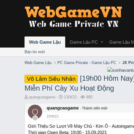
Web Game Lậu
Game Lậu PC
Game Lậu M
Bản tin mới
Web Game Lậu
PC Game Private - Game Lậu PC
JX Pr
[19h00 Hôm Na
Võ Lâm Siêu Nhân
Miễn Phí Cày Xu Hoạt Động
T
S
L
quangcaogame
13/9/21
880
h
t
ư
r
quangcaogame
a
ợ
Thành viên mới
Q
e
r
t
20/9/21
a
t
x
d
d
e
Giới Thiệu Sơ Lượt Về Máy Chủ - Kim Ô - Autoingam
s
a
m
Thời gian Open Beta: 19:00 - 15.09.2021