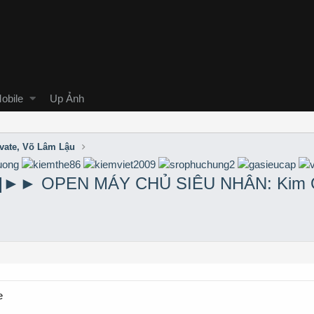
obile
Up Ảnh
ivate, Võ Lâm Lậu
y]►► OPEN MÁY CHỦ SIÊU NHÂN: Kim 
e