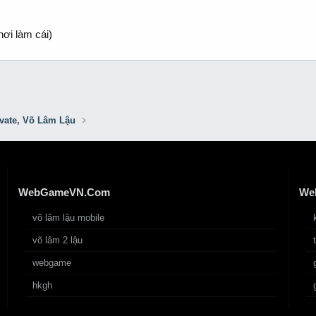
hơi làm cái)
ivate, Võ Lâm Lậu
WebGameVN.Com
We
võ lâm lậu mobile
võ lâm 2 lậu
webgame
hkgh