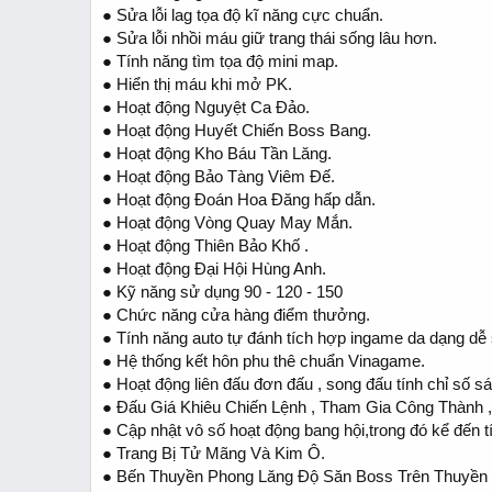
● Sửa lỗi lag tọa độ kĩ năng cực chuẩn.
● Sửa lỗi nhồi máu giữ trang thái sống lâu hơn.
● Tính năng tìm tọa độ mini map.
● Hiển thị máu khi mở PK.
● Hoạt động Nguyệt Ca Đảo.
● Hoạt động Huyết Chiến Boss Bang.
● Hoạt động Kho Báu Tần Lăng.
● Hoạt động Bảo Tàng Viêm Đế.
● Hoạt động Đoán Hoa Đăng hấp dẫn.
● Hoạt động Vòng Quay May Mắn.
● Hoạt động Thiên Bảo Khố .
● Hoạt động Đại Hội Hùng Anh.
● Kỹ năng sử dụng 90 - 120 - 150
● Chức năng cửa hàng điểm thưởng.
● Tính năng auto tự đánh tích hợp ingame da dạng dễ
● Hệ thống kết hôn phu thê chuẩn Vinagame.
● Hoạt động liên đấu đơn đấu , song đấu tính chỉ số s
● Đấu Giá Khiêu Chiến Lệnh , Tham Gia Công Thành
● Cập nhật vô số hoạt động bang hội,trong đó kể đến tí
● Trang Bị Tử Mãng Và Kim Ô.
● Bến Thuyền Phong Lăng Độ Săn Boss Trên Thuyền