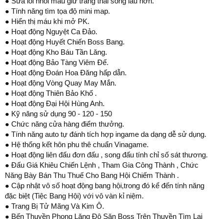
● Sửa lỗi nhồi máu giữ trang thái sống lâu hơn.
● Tính năng tìm tọa độ mini map.
● Hiển thị máu khi mở PK.
● Hoạt động Nguyệt Ca Đảo.
● Hoạt động Huyết Chiến Boss Bang.
● Hoạt động Kho Báu Tần Lăng.
● Hoạt động Bảo Tàng Viêm Đế.
● Hoạt động Đoán Hoa Đăng hấp dẫn.
● Hoạt động Vòng Quay May Mắn.
● Hoạt động Thiên Bảo Khố .
● Hoạt động Đại Hội Hùng Anh.
● Kỹ năng sử dụng 90 - 120 - 150
● Chức năng cửa hàng điểm thưởng.
● Tính năng auto tự đánh tích hợp ingame da dạng dễ sử dụng.
● Hệ thống kết hôn phu thê chuẩn Vinagame.
● Hoạt động liên đấu đơn đấu , song đấu tính chỉ số sát thương.
● Đấu Giá Khiêu Chiến Lệnh , Tham Gia Công Thành , Chức
Năng Bày Bán Thu Thuế Cho Bang Hội Chiếm Thành .
● Cập nhật vô số hoạt động bang hội,trong đó kể đến tính năng
đặc biệt (Tiệc Bang Hội) với vô vàn kỉ niệm.
● Trang Bị Tử Mãng Và Kim Ô.
● Bến Thuyền Phong Lăng Độ Săn Boss Trên Thuyền Tìm Lại