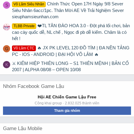
Chính Thức Open 17H Ngày 9/8 Sever
Võ Lâm Siêu Nhân
S
Siêu Nhân 6acc/1pc. Thân Mời AE Về Trải Nghiệm Sever
sieuphamsieunhan.com
❤️TL TÂN ĐÀO HOA 3.0 - Đột phá lối chơi, bản
TLBB Private
cao cày quốc dễ, NL chế , Ngọc đi pb dễ kiếm. Chăm là có
hết !
🔥 JX PK LEVEL 120 ĐỒ TÍM | ĐA NỀN TẢNG
Võ Lâm CTC
G
PC - IOS - ANDROID | ĐẠI HỘI VÕ LÂM 🔥
⚔ KIẾM HIỆP THIÊN LONG – S1 THIÊN MỆNH | BẢN CỔ
K
2007 | ALPHA 08/08 – OPEN 10/08
Nhóm Facebook Game Lậu
Hội AE Chiến Game Lậu Free
Công khai group · 2.832.025 thành viên
Tham gia nhóm
Game Lậu Mobile