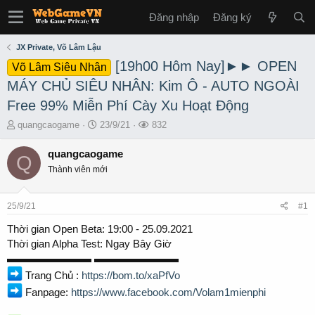
Đăng nhập
Đăng ký
JX Private, Võ Lâm Lậu
[19h00 Hôm Nay]►► OPEN
Võ Lâm Siêu Nhân
MÁY CHỦ SIÊU NHÂN: Kim Ô - AUTO NGOÀI
Free 99% Miễn Phí Cày Xu Hoạt Động
T
S
L
quangcaogame
23/9/21
832
h
t
ư
r
a
ợ
quangcaogame
Q
e
r
t
Thành viên mới
a
t
x
d
d
e
s
a
m
25/9/21
#1
t
t
a
e
Thời gian Open Beta: 19:00 - 25.09.2021
r
Thời gian Alpha Test: Ngay Bây Giờ
t
▬▬▬▬▬▬▬▬ ▬▬▬▬▬▬▬▬
e
Trang Chủ :
https://bom.to/xaPfVo
r
Fanpage:
https://www.facebook.com/Volam1mienphi