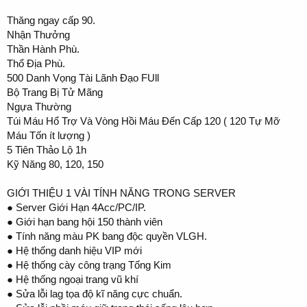
Thăng ngay cấp 90.
Nhận Thưởng
Thần Hành Phù.
Thổ Địa Phù.
500 Danh Vọng Tài Lãnh Đạo FUll
Bộ Trang Bị Tử Mãng
Ngựa Thường
Túi Máu Hổ Trợ Và Vòng Hồi Máu Đến Cấp 120 ( 120 Tự Mỡ
Máu Tốn ít lượng )
5 Tiên Thảo Lộ 1h
Kỹ Năng 80, 120, 150
GIỚI THIỆU 1 VÀI TÍNH NĂNG TRONG SERVER
● Server Giới Hạn 4Acc/PC/IP.
● Giới hạn bang hội 150 thành viên
● Tính năng màu PK bang độc quyền VLGH.
● Hệ thống danh hiệu VIP mới
● Hệ thống cày công trạng Tống Kim
● Hệ thống ngoại trang vũ khí
● Sửa lỗi lag tọa độ kĩ năng cực chuẩn.