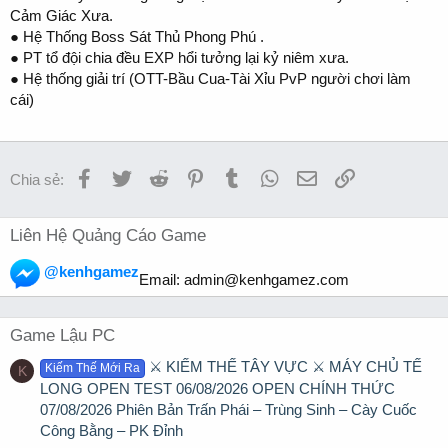
Cảm Giác Xưa.
● Hệ Thống Boss Sát Thủ Phong Phú .
● PT tổ đội chia đều EXP hổi tưởng lại kỷ niêm xưa.
● Hệ thống giải trí (OTT-Bầu Cua-Tài Xỉu PvP người chơi làm
cái)
Facebook
Twitter
Reddit
Pinterest
Tumblr
WhatsApp
Email
Link
Chia sẻ:
Liên Hệ Quảng Cáo Game
@kenhgamez
Email:
admin@kenhgamez.com
Game Lậu PC
⚔️ KIẾM THẾ TÂY VỰC ⚔️ MÁY CHỦ TẾ
Kiếm Thế Mới Ra
K
LONG OPEN TEST 06/08/2026 OPEN CHÍNH THỨC
07/08/2026 Phiên Bản Trấn Phái – Trùng Sinh – Cày Cuốc
Công Bằng – PK Đỉnh