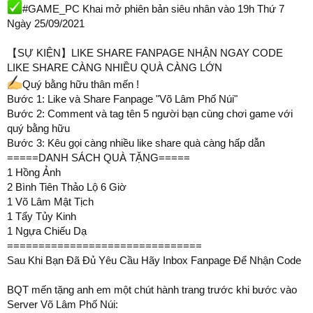
#GAME_PC Khai mở phiên bản siêu nhân vào 19h Thứ 7
Ngày 25/09/2021
【SỰ KIỆN】LIKE SHARE FANPAGE NHẬN NGAY CODE
LIKE SHARE CÀNG NHIỀU QUÀ CÀNG LỚN
Quý bằng hữu thân mến !
Bước 1: Like và Share Fanpage "Võ Lâm Phố Núi"
Bước 2: Comment và tag tên 5 người bạn cùng chơi game với
quý bằng hữu
Bước 3: Kêu gọi càng nhiều like share quà càng hấp dẫn
=====DANH SÁCH QUÀ TẶNG=====
1 Hồng Ảnh
2 Bình Tiên Thảo Lộ 6 Giờ
1 Võ Lâm Mật Tịch
1 Tẩy Tủy Kinh
1 Ngựa Chiếu Dạ
===============================
Sau Khi Bạn Đã Đủ Yêu Cầu Hãy Inbox Fanpage Để Nhận Code
BQT mến tặng anh em một chút hành trang trước khi bước vào
Server Võ Lâm Phố Núi: