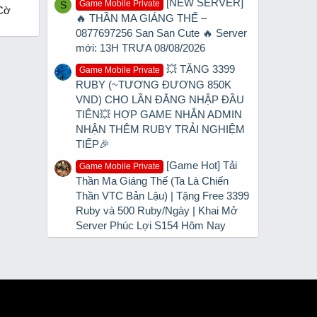
[NEW SERVER]
Game Mobile Private
S
 Cờ
🔥 THẦN MA GIÁNG THẾ –
0877697256 San San Cute 🔥 Server
mới: 13H TRƯA 08/08/2026
💥 TẶNG 3399
Game Mobile Private
RUBY (~TƯƠNG ĐƯƠNG 850K
VND) CHO LẦN ĐĂNG NHẬP ĐẦU
TIÊN💥 HỢP GAME NHẮN ADMIN
NHẬN THÊM RUBY TRẢI NGHIỆM
TIẾP🎉
[Game Hot] Tải
Game Mobile Private
Thần Ma Giáng Thế (Ta Là Chiến
Thần VTC Bản Lậu) | Tặng Free 3399
Ruby và 500 Ruby/Ngày | Khai Mở
Server Phúc Lợi S154 Hôm Nay