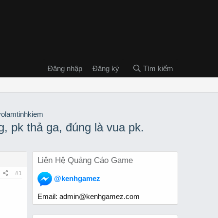
Đăng nhập
Đăng ký
Tìm kiếm
 pk thả ga, đúng là vua pk.
Liên Hệ Quảng Cáo Game
#1
@kenhgamez
Email:
admin@kenhgamez.com