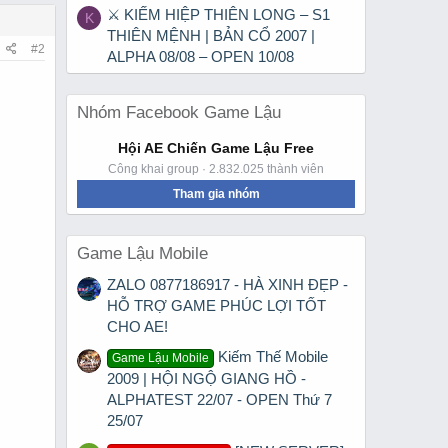
⚔ KIẾM HIỆP THIÊN LONG – S1
K
THIÊN MỆNH | BẢN CỔ 2007 |
#2
ALPHA 08/08 – OPEN 10/08
Nhóm Facebook Game Lậu
Hội AE Chiến Game Lậu Free
Công khai group · 2.832.025 thành viên
Tham gia nhóm
Game Lậu Mobile
ZALO 0877186917 - HÀ XINH ĐẸP -
HỖ TRỢ GAME PHÚC LỢI TỐT
CHO AE!
Kiếm Thế Mobile
Game Lậu Mobile
2009 | HỘI NGỘ GIANG HỒ -
ALPHATEST 22/07 - OPEN Thứ 7
25/07