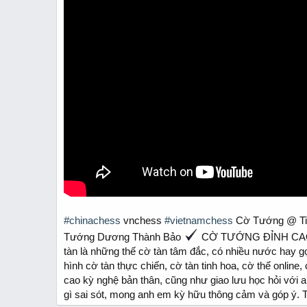
r
t
e
r
#chinachess
vnchess
#vietnamchess
Cờ Tướng @ Ti
Tướng Dương Thành Bảo
CỜ TƯỚNG ĐỈNH C
tàn là những thế cờ tàn tâm đắc, có nhiều nước hay g
hình cờ tàn thực chiến, cờ tàn tinh hoa, cờ thế onl
cao kỳ nghệ bản thân, cũng như giao lưu học hỏi vớ
gì sai sót, mong anh em kỳ hữu thông cảm và góp ý. 