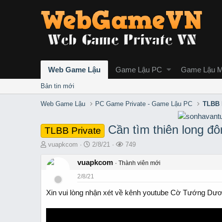
Web Game Lậu
Game Lậu PC
Game Lậu M
Bản tin mới
Web Game Lậu
PC Game Private - Game Lậu PC
TLBB 
Cần tìm thiên long đ
TLBB Private
T
S
L
vuapkcom
2/8/21
749
h
t
ư
r
vuapkcom
a
ợ
Thành viên mới
e
r
t
2/8/21
a
t
x
d
d
e
Xin vui lòng nhận xét về kênh youtube Cờ Tướng Dư
s
a
m
t
t
a
e