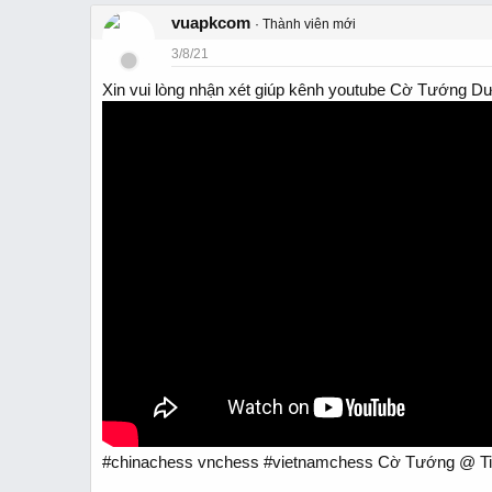
vuapkcom
Thành viên mới
3/8/21
Xin vui lòng nhận xét giúp kênh youtube Cờ Tướng D
#chinachess vnchess #vietnamchess Cờ Tướng @ T