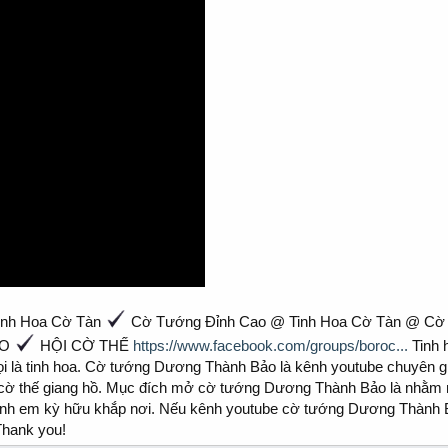
nh Hoa Cờ Tàn
Cờ Tướng Đỉnh Cao @ Tinh Hoa Cờ Tàn @ Cờ
AO
HỘI CỜ THẾ
https://www.facebook.com/groups/boroc...
Tinh 
ọi là tinh hoa. Cờ tướng Dương Thành Bảo là kênh youtube chuyên g
ine, cờ thế giang hồ. Mục đích mở cờ tướng Dương Thành Bảo là nhằm
i anh em kỳ hữu khắp nơi. Nếu kênh youtube cờ tướng Dương Thành 
Thank you!