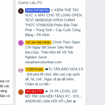
Game Lậu PC
⚔️ KIẾM THẾ TÂY
Kiếm Thế Mới Ra
K
VỰC ⚔️ MÁY CHỦ TẾ LONG OPEN
TEST 06/08/2026 OPEN CHÍNH
THỨC 07/08/2026 Phiên Bản Trấn
Phái – Trùng Sinh – Cày Cuốc Công
Bằng – PK Đỉnh
Chính Thức Open
Võ Lâm Siêu Nhân
S
17H Ngày 9/8 Sever Siêu Nhân
6acc/1pc. Thân Mời AE Về Trải
Nghiệm Sever
sieuphamsieunhan.com
❤️TL TÂN ĐÀO HOA 3.0
TLBB Private
- Đột phá lối chơi, bản cao cày quốc
dễ, NL chế , Ngọc đi pb dễ kiếm.
hoa cờ
Chăm là có hết !
iải các
 nâng
🔥 JX PK LEVEL 120
Võ Lâm CTC
G
Bảo có
ĐỒ TÍM | ĐA NỀN TẢNG PC - IOS -
ANDROID | ĐẠI HỘI VÕ LÂM 🔥