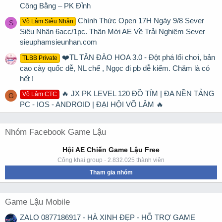
Công Bằng – PK Đỉnh
Chính Thức Open 17H Ngày 9/8 Sever
Võ Lâm Siêu Nhân
S
Siêu Nhân 6acc/1pc. Thân Mời AE Về Trải Nghiệm Sever
sieuphamsieunhan.com
❤️TL TÂN ĐÀO HOA 3.0 - Đột phá lối chơi, bản
TLBB Private
cao cày quốc dễ, NL chế , Ngọc đi pb dễ kiếm. Chăm là có
hết !
🔥 JX PK LEVEL 120 ĐỒ TÍM | ĐA NỀN TẢNG
Võ Lâm CTC
G
PC - IOS - ANDROID | ĐẠI HỘI VÕ LÂM 🔥
Nhóm Facebook Game Lậu
Hội AE Chiến Game Lậu Free
Công khai group · 2.832.025 thành viên
Tham gia nhóm
Game Lậu Mobile
ZALO 0877186917 - HÀ XINH ĐẸP - HỖ TRỢ GAME