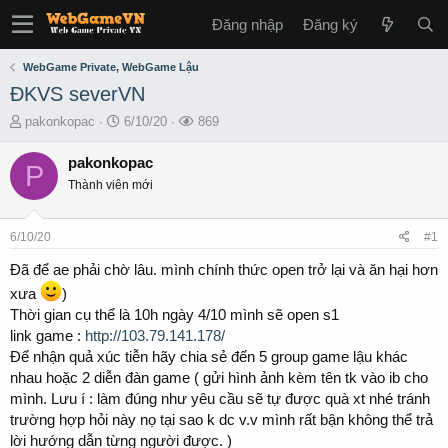
Đăng nhập
Đăng ký
WebGame Private, WebGame Lậu
ĐKVS severVN
T
S
L
pakonkopac
6/10/20
869
h
t
ư
r
a
ợ
pakonkopac
P
e
r
t
Thành viên mới
a
t
x
d
d
e
s
a
m
6/10/20
#1
t
t
a
e
Đã để ae phải chờ lâu. mình chính thức open trở lại và ăn hại hơn
r
xưa
)
t
Thời gian cụ thể là 10h ngày 4/10 mình sẽ open s1
e
link game :
http://103.79.141.178/
r
Để nhận quả xúc tiễn hãy chia sẻ đến 5 group game lậu khác
nhau hoặc 2 diễn đàn game ( gửi hình ảnh kèm tên tk vào ib cho
mình. Lưu í : làm đúng như yêu cầu sẽ tự được quà xt nhé tránh
trường hợp hỏi này nọ tại sao k dc v.v mình rất bận không thể trả
lời hướng dẫn từng người được. )