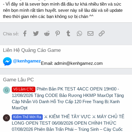
- VÌ đây sẽ là sever bọn mình đã đâu tư khá nhiều tiền và sức
nên bọn mình rất tâm huyết. sever này sẽ lâu dài và sẽ update
theo thời gian nên các bạn không sợ bị chán ^^
Facebook
Twitter
Reddit
Pinterest
Tumblr
WhatsApp
Email
Link
Chia sẻ:
Liên Hệ Quảng Cáo Game
@kenhgamez
Email:
admin@kenhgamez.com
Game Lậu PC
Phiên Bản PK TEST 4ACC OPEN 19H00 -
Võ Lâm CTC
G
12/08/2026 Tặng CODE Bảo Rương HKMP MaxOpt Tặng
Cặp Nhẫn Vô Danh Hỗ Trợ Cấp 120 Free Trang Bị Xanh
MaxOpt
⚔️ KIẾM THẾ TÂY VỰC ⚔️ MÁY CHỦ TẾ
Kiếm Thế Mới Ra
K
LONG OPEN TEST 06/08/2026 OPEN CHÍNH THỨC
07/08/2026 Phiên Bản Trấn Phái – Trùng Sinh – Cày Cuốc