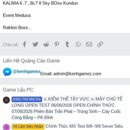
KALIMA 6 .7 , Bc7 8 Sky BOss Kundun
Event Medusa
Raklion Boss .
Facebook
Twitter
Reddit
Pinterest
Tumblr
WhatsApp
Email
Link
Chia sẻ:
Liên Hệ Quảng Cáo Game
@kenhgamez
Email:
admin@kenhgamez.com
Game Lậu PC
⚔️ KIẾM THẾ TÂY VỰC ⚔️ MÁY CHỦ TẾ
Kiếm Thế Mới Ra
K
LONG OPEN TEST 06/08/2026 OPEN CHÍNH THỨC
07/08/2026 Phiên Bản Trấn Phái – Trùng Sinh – Cày Cuốc
Công Bằng – PK Đỉnh
Chính Thức Mở Test 6/8--9/8 Sever Siêu
Võ Lâm Siêu Nhân
S