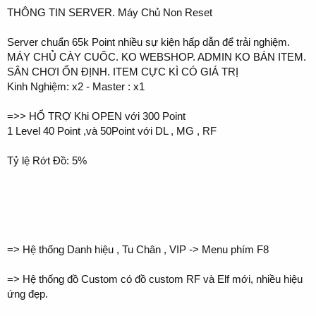
THÔNG TIN SERVER. Máy Chủ Non Reset
Server chuẩn 65k Point nhiều sự kiện hấp dẫn để trải nghiệm.
MÁY CHỦ CÀY CUỐC. KO WEBSHOP. ADMIN KO BÁN ITEM.
SÂN CHƠI ỔN ĐỊNH. ITEM CỰC KÌ CÓ GIÁ TRỊ
Kinh Nghiệm: x2 - Master : x1
=>> HỔ TRỢ Khi OPEN với 300 Point
1 Level 40 Point ,và 50Point với DL , MG , RF
Tỷ lệ Rớt Đồ: 5%
=> Hệ thống Danh hiệu , Tu Chân , VIP -> Menu phím F8
=> Hệ thống đồ Custom có đồ custom RF và Elf mới, nhiều hiệu
ứng đẹp.