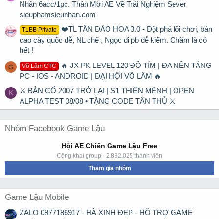
Nhân 6acc/1pc. Thân Mời AE Về Trải Nghiệm Sever
sieuphamsieunhan.com
❤️TL TÂN ĐÀO HOA 3.0 - Đột phá lối chơi, bản
TLBB Private
cao cày quốc dễ, NL chế , Ngọc đi pb dễ kiếm. Chăm là có
hết !
🔥 JX PK LEVEL 120 ĐỒ TÍM | ĐA NỀN TẢNG
Võ Lâm CTC
G
PC - IOS - ANDROID | ĐẠI HỘI VÕ LÂM 🔥
⚔ BẢN CỔ 2007 TRỞ LẠI | S1 THIÊN MỆNH | OPEN
K
ALPHA TEST 08/08 • TẶNG CODE TÂN THỦ ⚔
Nhóm Facebook Game Lậu
Hội AE Chiến Game Lậu Free
Công khai group · 2.832.025 thành viên
Tham gia nhóm
Game Lậu Mobile
ZALO 0877186917 - HÀ XINH ĐẸP - HỖ TRỢ GAME