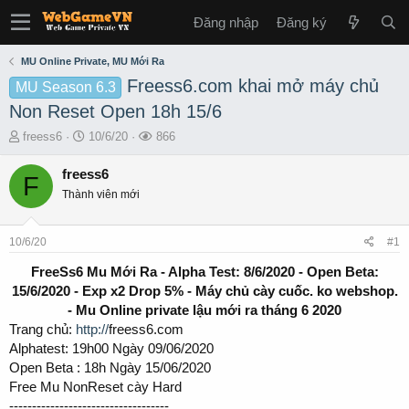
Đăng nhập
Đăng ký
MU Online Private, MU Mới Ra
Freess6.com khai mở máy chủ
MU Season 6.3
Non Reset Open 18h 15/6
T
S
L
freess6
10/6/20
866
h
t
ư
r
a
ợ
freess6
F
e
r
t
Thành viên mới
a
t
x
d
d
e
s
a
m
10/6/20
#1
t
t
a
e
FreeSs6 Mu Mới Ra - Alpha Test: 8/6/2020 - Open Beta:
r
15/6/2020 - Exp x2 Drop 5% - Máy chủ cày cuốc. ko webshop.
t
- Mu Online private lậu mới ra tháng 6 2020
e
Trang chủ:
http://
freess6.com
r
Alphatest: 19h00 Ngày 09/06/2020
Open Beta : 18h Ngày 15/06/2020
Free Mu NonReset cày Hard
-----------------------------------