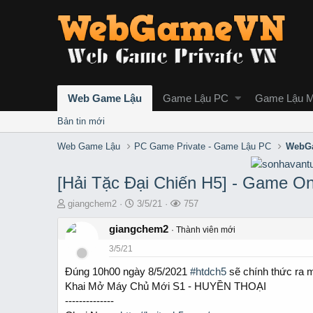
Web Game Lậu
Game Lậu PC
Game Lậu M
Bản tin mới
Web Game Lậu
PC Game Private - Game Lậu PC
WebGa
[Hải Tặc Đại Chiến H5] - Game O
T
S
L
giangchem2
3/5/21
757
h
t
ư
r
giangchem2
a
ợ
Thành viên mới
e
r
t
3/5/21
a
t
x
d
d
e
Đúng 10h00 ngày 8/5/2021
#htdch5
sẽ chính thức ra 
s
a
m
Khai Mở Máy Chủ Mới S1 - HUYỀN THOẠI
t
t
--------------
a
e