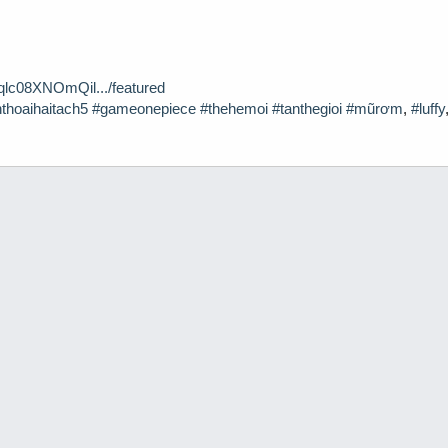
qlc08XNOmQil.../featured
thoaihaitach5
#gameonepiece
#thehemoi
#tanthegioi
#mũrơm
,
#luffy