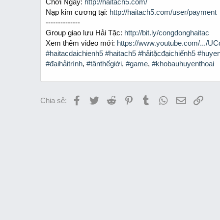
Chơi Ngay:
http://haitach5.com/
r
t
Nạp kim cương tại:
http://haitach5.com/user/payment
e
--------------
r
Group giao lưu Hải Tặc:
http://bit.ly/congdonghaitac
Xem thêm video mới:
https://www.youtube.com/.../UC
#haitacdaichienh5
#haitach5
#hảitặcđạichiếnh5
#huyen
#đạihảitrình
,
#tânthếgiới
,
#game
,
#khobauhuyenthoai
Facebook
Twitter
Reddit
Pinterest
Tumblr
WhatsApp
Email
Link
Chia sẻ: