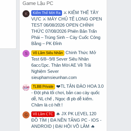
Game Lậu PC
⚔️ KIẾM THẾ TÂY
Kiếm Thế Mới Ra
K
VỰC ⚔️ MÁY CHỦ TẾ LONG OPEN
TEST 06/08/2026 OPEN CHÍNH
THỨC 07/08/2026 Phiên Bản Trấn
,
Phái – Trùng Sinh – Cày Cuốc Công
Bằng – PK Đỉnh
Chính Thức Mở
Võ Lâm Siêu Nhân
S
Test 6/8--9/8 Sever Siêu Nhân
6acc/1pc. Thân Mời AE Về Trải
Nghiệm Sever
sieuphamsieunhan.com
❤️TL TÂN ĐÀO HOA 3.0
TLBB Private
- Đột phá lối chơi, bản cao cày quốc
dễ, NL chế , Ngọc đi pb dễ kiếm.
Chăm là có hết !
🔥 JX PK LEVEL 120
Võ Lâm CTC
G
ĐỒ TÍM | ĐA NỀN TẢNG PC - IOS -
ANDROID | ĐẠI HỘI VÕ LÂM 🔥