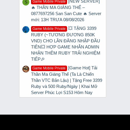
[NEW SERVER]
Game Mobile Private
S
🔥 THẦN MA GIÁNG THẾ –
0877697256 San San Cute 🔥 Server
mới: 13H TRƯA 08/08/2026
💥 TẶNG 3399
Game Mobile Private
RUBY (~TƯƠNG ĐƯƠNG 850K
VND) CHO LẦN ĐĂNG NHẬP ĐẦU
TIÊN💥 HỢP GAME NHẮN ADMIN
NHẬN THÊM RUBY TRẢI NGHIỆM
TIẾP🎉
[Game Hot] Tải
Game Mobile Private
Thần Ma Giáng Thế (Ta Là Chiến
Thần VTC Bản Lậu) | Tặng Free 3399
Ruby và 500 Ruby/Ngày | Khai Mở
Server Phúc Lợi S153 Hôm Nay