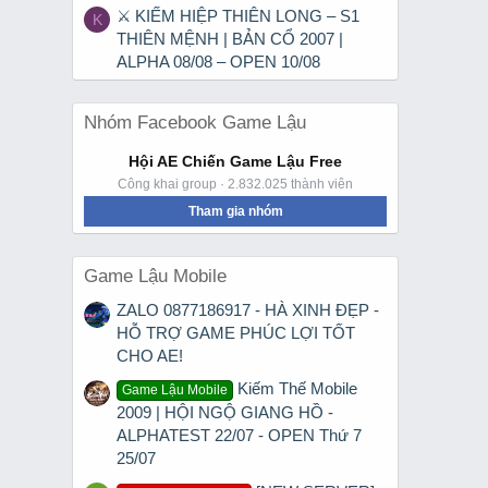
⚔ KIẾM HIỆP THIÊN LONG – S1
K
THIÊN MỆNH | BẢN CỔ 2007 |
ALPHA 08/08 – OPEN 10/08
Nhóm Facebook Game Lậu
Hội AE Chiến Game Lậu Free
Công khai group · 2.832.025 thành viên
Tham gia nhóm
Game Lậu Mobile
ZALO 0877186917 - HÀ XINH ĐẸP -
HỖ TRỢ GAME PHÚC LỢI TỐT
CHO AE!
Kiếm Thế Mobile
Game Lậu Mobile
2009 | HỘI NGỘ GIANG HỒ -
ALPHATEST 22/07 - OPEN Thứ 7
25/07