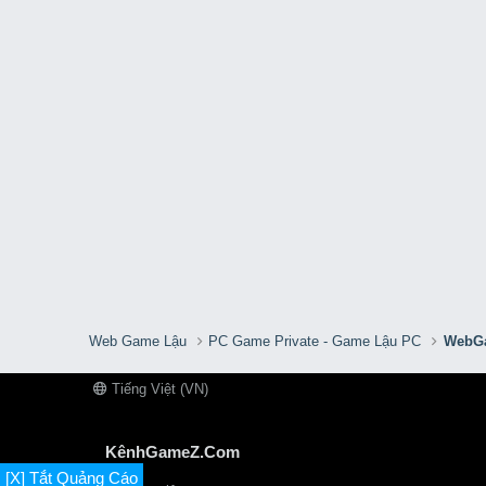
Web Game Lậu
PC Game Private - Game Lậu PC
WebGa
Tiếng Việt (VN)
KênhGameZ.Com
[X] Tắt Quảng Cáo