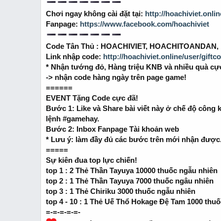
r
t
Chơi ngay không cài đặt tại:
http://hoachiviet.onlin
e
Fanpage:
https://www.facebook.com/hoachiviet
r
Code Tân Thủ : HOACHIVIET, HOACHITOANDAN
Link nhập code:
http://hoachiviet.online/user/giftc
* Nhận tướng đỏ, Hàng triệu KNB và nhiều quà cự
-> nhận code hàng ngày trên page game!
======
EVENT Tặng Code cực đã!
Bước 1: Like và Share bài viết này ở chế độ công kh
lệnh #gamehay.
Bước 2: Inbox Fanpage Tài khoản web
* Lưu ý: làm đầy đủ các bước trên mới nhận được
=====
Sự kiên đua top lực chiến!
top 1 : 2 Thẻ Thần Tayuya 10000 thuốc ngẫu nhiên
top 2 : 1 Thẻ Thần Tayuya 7000 thuốc ngâu nhiên
top 3 : 1 Thẻ Chiriku 3000 thuốc ngẫu nhiên
top 4 - 10 : 1 Thẻ Uế Thổ Hokage Đệ Tam 1000 thu
=-=-=-=-=-