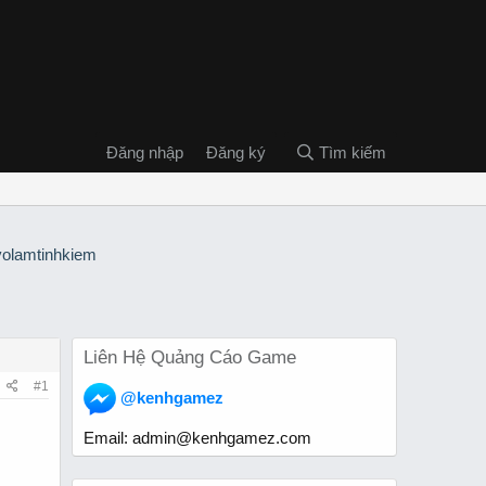
Đăng nhập
Đăng ký
Tìm kiếm
Liên Hệ Quảng Cáo Game
#1
@kenhgamez
Email:
admin@kenhgamez.com