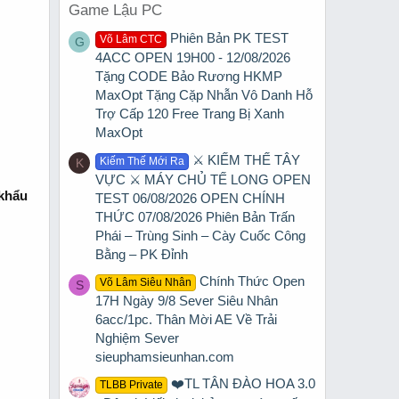
Game Lậu PC
Phiên Bản PK TEST
Võ Lâm CTC
G
4ACC OPEN 19H00 - 12/08/2026
Tặng CODE Bảo Rương HKMP
MaxOpt Tặng Cặp Nhẫn Vô Danh Hỗ
Trợ Cấp 120 Free Trang Bị Xanh
MaxOpt
⚔️ KIẾM THẾ TÂY
Kiếm Thế Mới Ra
K
VỰC ⚔️ MÁY CHỦ TẾ LONG OPEN
 khẩu
TEST 06/08/2026 OPEN CHÍNH
THỨC 07/08/2026 Phiên Bản Trấn
Phái – Trùng Sinh – Cày Cuốc Công
Bằng – PK Đỉnh
Chính Thức Open
Võ Lâm Siêu Nhân
S
17H Ngày 9/8 Sever Siêu Nhân
6acc/1pc. Thân Mời AE Về Trải
Nghiệm Sever
sieuphamsieunhan.com
❤️TL TÂN ĐÀO HOA 3.0
TLBB Private