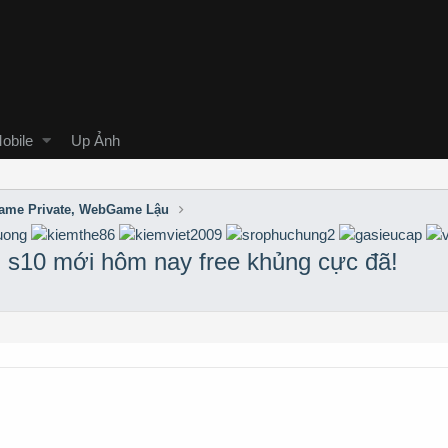
obile
Up Ảnh
me Private, WebGame Lậu
 s10 mới hôm nay free khủng cực đã!