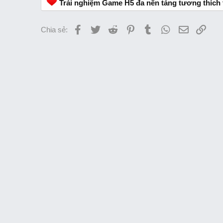
Trải nghiệm Game H5 đa nền tảng tương thích tấ
Facebook
Twitter
Reddit
Pinterest
Tumblr
WhatsApp
Email
Link
Chia sẻ: