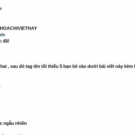
e
, HOACHIVIETHAY
ode
c đã!
ai , sau đó tag tên tối thiếu 5 bạn bè vào dưới bài viết này kèm
.
ốc ngẫu nhiên