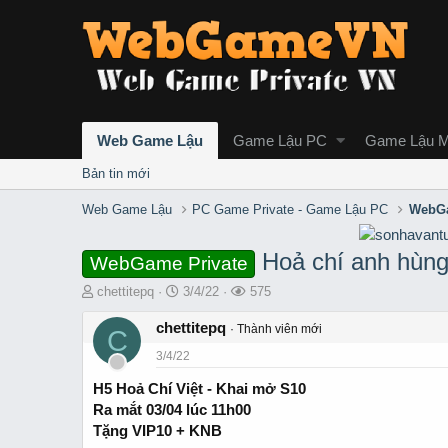
Web Game Lậu
Game Lậu PC
Game Lậu M
Bản tin mới
Web Game Lậu
PC Game Private - Game Lậu PC
WebGa
Hoả chí anh hùng
WebGame Private
T
S
L
chettitepq
3/4/22
575
h
t
ư
r
chettitepq
a
ợ
Thành viên mới
C
e
r
t
3/4/22
a
t
x
d
d
e
H5 Hoả Chí Việt - Khai mở S10
s
a
m
Ra mắt 03/04 lúc 11h00
t
t
Tặng VIP10 + KNB
a
e