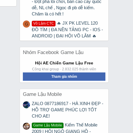
- Đột phá lối chơi, bản cao cày quốc
dễ, NL chế , Ngọc đi pb dễ kiếm.
Chăm là có hết !
🔥 JX PK LEVEL 120
Võ Lâm CTC
G
ĐỒ TÍM | ĐA NỀN TẢNG PC - IOS -
ANDROID | ĐẠI HỘI VÕ LÂM 🔥
Nhóm Facebook Game Lậu
Hội AE Chiến Game Lậu Free
Công khai group · 2.832.025 thành viên
Tham gia nhóm
Game Lậu Mobile
ZALO 0877186917 - HÀ XINH ĐẸP -
HỖ TRỢ GAME PHÚC LỢI TỐT
CHO AE!
Kiếm Thế Mobile
Game Lậu Mobile
2009 | HỘI NGỘ GIANG HỒ -