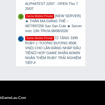
ALPHATEST 22/07 - OPEN Thứ 7
25/07
[NEW SERVER]
Game Mobile Private
S
🔥 THẦN MA GIÁNG THẾ –
0877697256 San San Cute 🔥 Server
mới: 13H TRƯA 08/08/2026
💥 TẶNG 3399
Game Mobile Private
RUBY (~TƯƠNG ĐƯƠNG 850K
VND) CHO LẦN ĐĂNG NHẬP ĐẦU
TIÊN💥 HỢP GAME NHẮN ADMIN
NHẬN THÊM RUBY TRẢI NGHIỆM
TIẾP🎉
bGameLau.Com