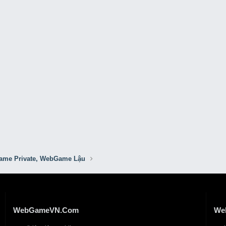
me Private, WebGame Lậu
WebGameVN.Com
We