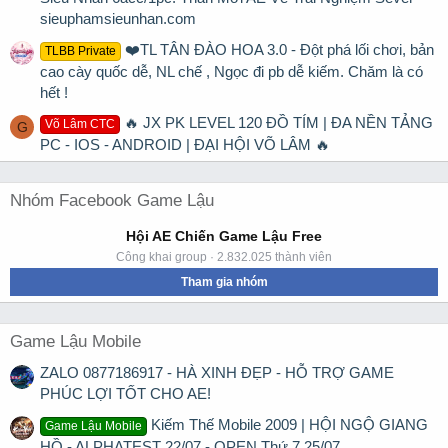
sieuphamsieunhan.com
❤️TL TÂN ĐÀO HOA 3.0 - Đột phá lối chơi, bản
TLBB Private
cao cày quốc dễ, NL chế , Ngọc đi pb dễ kiếm. Chăm là có
hết !
🔥 JX PK LEVEL 120 ĐỒ TÍM | ĐA NỀN TẢNG
Võ Lâm CTC
G
PC - IOS - ANDROID | ĐẠI HỘI VÕ LÂM 🔥
Nhóm Facebook Game Lậu
Hội AE Chiến Game Lậu Free
Công khai group · 2.832.025 thành viên
Tham gia nhóm
Game Lậu Mobile
ZALO 0877186917 - HÀ XINH ĐẸP - HỖ TRỢ GAME
PHÚC LỢI TỐT CHO AE!
Kiếm Thế Mobile 2009 | HỘI NGỘ GIANG
Game Lậu Mobile
HỒ - ALPHATEST 22/07 - OPEN Thứ 7 25/07