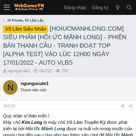
Đăng nhập
Đăng ký
JX Private, Võ Lâm Lậu
[HOIUCMANHLONG.COM]
Võ Lâm Siêu Nhân
SIÊU PHẨM [HỒI ỨC MÃNH LONG] - PHIÊN
BẢN THANH CÂU - TRANH ĐOẠT TOP
[ALPHA TEST] VÀO LÚC 12H00 NGÀY
17/01/2022 - AUTO VLBS
T
S
L
ngungucute1
16/1/22
759
h
t
ư
r
a
ợ
ngungucute1
N
e
r
t
Thành viên mới
a
t
x
d
d
e
s
a
m
16/1/22
#1
t
t
a
e
Quý nhân sĩ thân mến !
r
Máy chủ
Kim Long
là máy chủ
Võ Lâm Truyền Kỳ
được phát
t
triển lại bởi
Hồi Ức Mãnh Long
được ra mắt với mong muốn của
e
người chơi đến sau cũng như tạo thêm sân chơi để
Hồi Ức Mãnh