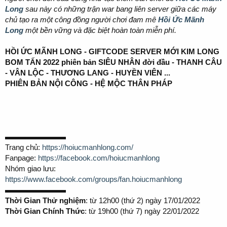
r
Long
sau này có những trận war bang liên server giữa các máy
chủ tạo ra một công đồng người chơi đam mê
Hồi Ức Mãnh
Long
một bền vững và đặc biệt hoàn toàn miễn phí.
HỒI ỨC MÃNH LONG - GIFTCODE SERVER MỚI KIM LONG
BOM TẤN 2022 phiên bản SIÊU NHÂN đời đầu - THANH CÂU
- VÂN LỘC - THƯƠNG LANG - HUYỀN VIÊN ...
PHIÊN BẢN NỘI CÔNG - HỆ MỘC THÂN PHÁP
▬▬▬▬▬▬▬▬
Trang chủ:
https://hoiucmanhlong.com/
Fanpage:
https://facebook.com/hoiucmanhlong
Nhóm giao lưu:
https://www.facebook.com/groups/fan.hoiucmanhlong
▬▬▬▬▬▬▬▬
Thời Gian Thử nghiệm
: từ 12h00 (thứ 2) ngày 17/01/2022
Thời Gian Chính Thức
: từ 19h00 (thứ 7) ngày 22/01/2022