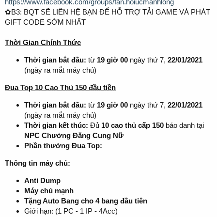
https://www.facebook.com/groups/fan.hoiucmanhlong
✿B3: BQT SẼ LIÊN HỆ BẠN ĐỂ HỖ TRỢ TẢI GAME VÀ PHÁT
GIFT CODE SỚM NHẤT
Thời Gian Chính Thức
Thời gian bắt đầu:
từ
19 giờ 00
ngày thứ 7,
22/01/2021
(ngày ra mắt máy chủ)
Đua Top 10 Cao Thủ 150 đầu tiền
Thời gian bắt đầu:
từ
19 giờ 00
ngày thứ 7,
22/01/2021
(ngày ra mắt máy chủ)
Thời gian kết thúc:
Đủ
10 cao thủ cấp 150
báo danh tại
NPC Chưởng Đăng Cung Nữ
Phần thưởng Đua Top:
Thông tin máy chủ:
Anti Dump
Máy chủ mạnh
Tặng Auto Bang cho 4 bang đầu tiên
Giới hạn: (1 PC - 1 IP - 4Acc)