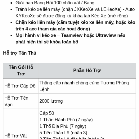
Giới hạn Bang Hội 100 nhân vật / Bang
Tránh kéo xe liên máy (chặn JXKeoXe và LEKeoXe) - Auto
KYKeoXe sẽ được đăng ký khóa tab Kéo Xe (mở rộng)
Chặn kéo liên máy (cấm tuyệt kéo xe liên máy, hoặc kéo
trên 4 acc tham gia các hoạt động)
Mọi hành vi kéo xe = Teamview hoặc Ultraview nếu
phát hiện thì sẽ khóa toàn bộ
Hỗ trợ Tân Thủ
Tên Gói Hỗ
Phần Hỗ Trợ
Trợ
Thăng cấp nhanh chóng cùng Tương Phùng
Hỗ Trợ Cấp Độ
Lệnh
Hỗ Trợ Tiền
2000 lượng
Vạn
Cấp 50
1 Thần Hành Phù (7 ngày)
1 Thổ Địa Phù (7 ngày)
5 Tiên Thảo Lộ (nhân 3)
Hỗ Trợ Vật