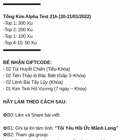
▬▬▬▬▬▬▬▬
Tống Kim Alpha Test 21h (20-21/01/2022)
-Top 1: 300 Xu
-Top 2: 200 Xu
-Top 1: 100 Xu
-Top 4-10: 50 Xu
▬▬▬▬▬▬▬▬
ĐỂ NHẬN GIFTCODE:
- 02 Túi Huyết Chiến (Tiểu-Khóa)
- 02 Tiên Thảo lộ Đặc Biệt (Gấp 3–Khóa)
- 02 Lệnh Bài Tẩy Lũy (Khóa)
- 01 Kim Tinh Hổ Vương (7 ngày – Khóa)
HÃY LÀM THEO CÁCH SAU:
✿B0: Like và Share bài viết:
✿B1: Ghi lại lời tâm tình:
“Tôi Yêu Hồi Ức Mãnh Long”
✿B2: Tham gia group: