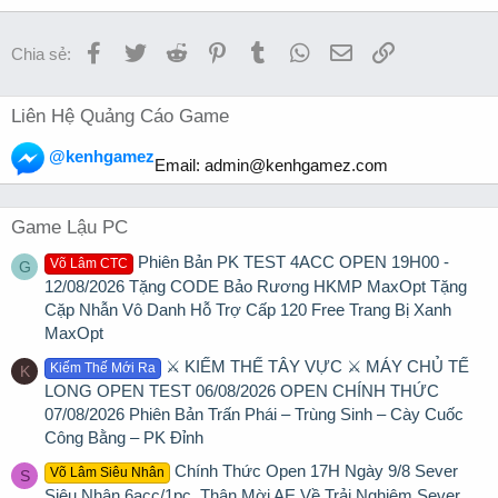
Facebook
Twitter
Reddit
Pinterest
Tumblr
WhatsApp
Email
Link
Chia sẻ:
Liên Hệ Quảng Cáo Game
@kenhgamez
Email:
admin@kenhgamez.com
Game Lậu PC
Phiên Bản PK TEST 4ACC OPEN 19H00 -
Võ Lâm CTC
G
12/08/2026 Tặng CODE Bảo Rương HKMP MaxOpt Tặng
Cặp Nhẫn Vô Danh Hỗ Trợ Cấp 120 Free Trang Bị Xanh
MaxOpt
⚔️ KIẾM THẾ TÂY VỰC ⚔️ MÁY CHỦ TẾ
Kiếm Thế Mới Ra
K
LONG OPEN TEST 06/08/2026 OPEN CHÍNH THỨC
07/08/2026 Phiên Bản Trấn Phái – Trùng Sinh – Cày Cuốc
Công Bằng – PK Đỉnh
Chính Thức Open 17H Ngày 9/8 Sever
Võ Lâm Siêu Nhân
S
Siêu Nhân 6acc/1pc. Thân Mời AE Về Trải Nghiệm Sever