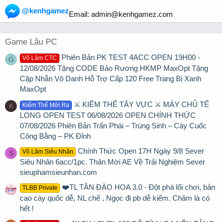
@kenhgamez
Email:
admin@kenhgamez.com
Game Lậu PC
Phiên Bản PK TEST 4ACC OPEN 19H00 -
Võ Lâm CTC
G
12/08/2026 Tặng CODE Bảo Rương HKMP MaxOpt Tặng
Cặp Nhẫn Vô Danh Hỗ Trợ Cấp 120 Free Trang Bị Xanh
MaxOpt
⚔️ KIẾM THẾ TÂY VỰC ⚔️ MÁY CHỦ TẾ
Kiếm Thế Mới Ra
K
LONG OPEN TEST 06/08/2026 OPEN CHÍNH THỨC
07/08/2026 Phiên Bản Trấn Phái – Trùng Sinh – Cày Cuốc
Công Bằng – PK Đỉnh
Chính Thức Open 17H Ngày 9/8 Sever
Võ Lâm Siêu Nhân
S
Siêu Nhân 6acc/1pc. Thân Mời AE Về Trải Nghiệm Sever
sieuphamsieunhan.com
❤️TL TÂN ĐÀO HOA 3.0 - Đột phá lối chơi, bản
TLBB Private
cao cày quốc dễ, NL chế , Ngọc đi pb dễ kiếm. Chăm là có
hết !