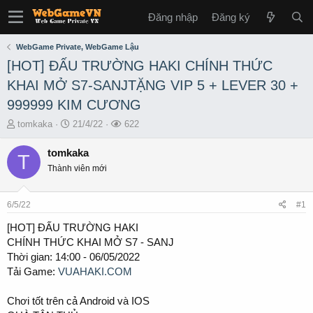
Đăng nhập
Đăng ký
WebGame Private, WebGame Lậu
[HOT] ĐẤU TRƯỜNG HAKI CHÍNH THỨC
KHAI MỞ S7-SANJTẶNG VIP 5 + LEVER 30 +
999999 KIM CƯƠNG
T
S
L
tomkaka
21/4/22
622
h
t
ư
r
a
ợ
tomkaka
T
e
r
t
Thành viên mới
a
t
x
d
d
e
s
a
m
6/5/22
#1
t
t
a
e
[HOT] ĐẤU TRƯỜNG HAKI
r
CHÍNH THỨC KHAI MỞ S7 - SANJ
t
Thời gian: 14:00 - 06/05/2022
e
Tải Game:
VUAHAKI.COM
r
Chơi tốt trên cả Android và IOS