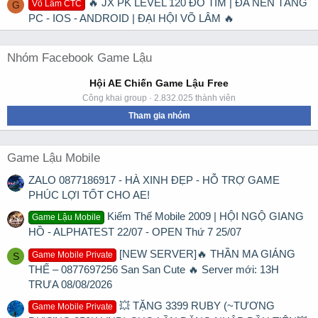
🔥 JX PK LEVEL 120 ĐỒ TÍM | ĐA NỀN TẢNG
Võ Lâm CTC
G
PC - IOS - ANDROID | ĐẠI HỘI VÕ LÂM 🔥
Nhóm Facebook Game Lậu
Hội AE Chiến Game Lậu Free
Công khai group · 2.832.025 thành viên
Tham gia nhóm
Game Lậu Mobile
ZALO 0877186917 - HÀ XINH ĐẸP - HỖ TRỢ GAME
PHÚC LỢI TỐT CHO AE!
Kiếm Thế Mobile 2009 | HỘI NGỘ GIANG
Game Lậu Mobile
HỒ - ALPHATEST 22/07 - OPEN Thứ 7 25/07
[NEW SERVER]🔥 THẦN MA GIÁNG
Game Mobile Private
S
THẾ – 0877697256 San San Cute 🔥 Server mới: 13H
TRƯA 08/08/2026
💥 TẶNG 3399 RUBY (~TƯƠNG
Game Mobile Private