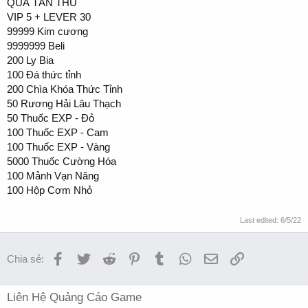
QUÀ TÂN THỦ
VIP 5 + LEVER 30
99999 Kim cương
9999999 Beli
200 Ly Bia
100 Đá thức tỉnh
200 Chìa Khóa Thức Tỉnh
50 Rương Hải Lâu Thạch
50 Thuốc EXP - Đỏ
100 Thuốc EXP - Cam
100 Thuốc EXP - Vàng
5000 Thuốc Cường Hóa
100 Mảnh Vạn Năng
100 Hộp Cơm Nhỏ
Last edited:
6/5/22
Facebook
Twitter
Reddit
Pinterest
Tumblr
WhatsApp
Email
Link
Chia sẻ:
Liên Hệ Quảng Cáo Game