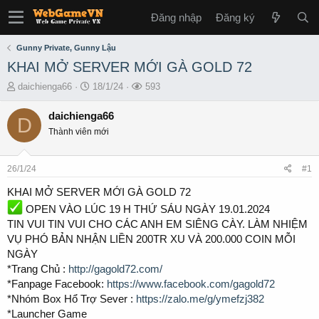
Đăng nhập
Đăng ký
Gunny Private, Gunny Lậu
KHAI MỞ SERVER MỚI GÀ GOLD 72
T
S
L
daichienga66
18/1/24
593
h
t
ư
r
a
ợ
daichienga66
D
e
r
t
Thành viên mới
a
t
x
d
d
e
s
a
m
26/1/24
#1
t
t
a
e
KHAI MỞ SERVER MỚI GÀ GOLD 72
r
OPEN VÀO LÚC 19 H THỨ SÁU NGÀY 19.01.2024
t
TIN VUI TIN VUI CHO CÁC ANH EM SIÊNG CÀY. LÀM NHIỆM
e
VỤ PHÓ BẢN NHẬN LIỀN 200TR XU VÀ 200.000 COIN MỖI
r
NGÀY
*Trang Chủ :
http://gagold72.com/
*Fanpage Facebook:
https://www.facebook.com/gagold72
*Nhóm Box Hổ Trợ Sever :
https://zalo.me/g/ymefzj382
*Launcher Game