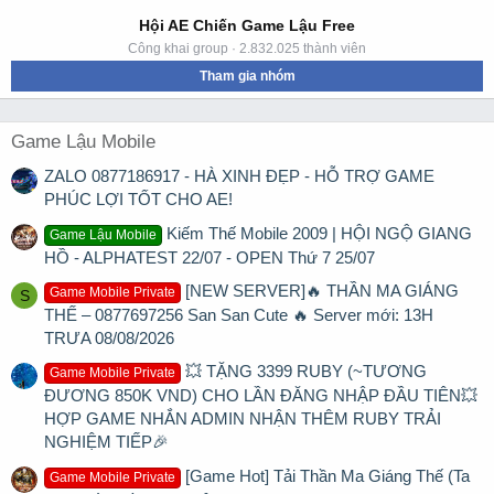
Hội AE Chiến Game Lậu Free
Công khai group · 2.832.025 thành viên
Tham gia nhóm
Game Lậu Mobile
ZALO 0877186917 - HÀ XINH ĐẸP - HỖ TRỢ GAME
PHÚC LỢI TỐT CHO AE!
Kiếm Thế Mobile 2009 | HỘI NGỘ GIANG
Game Lậu Mobile
HỒ - ALPHATEST 22/07 - OPEN Thứ 7 25/07
[NEW SERVER]🔥 THẦN MA GIÁNG
Game Mobile Private
S
THẾ – 0877697256 San San Cute 🔥 Server mới: 13H
TRƯA 08/08/2026
💥 TẶNG 3399 RUBY (~TƯƠNG
Game Mobile Private
ĐƯƠNG 850K VND) CHO LẦN ĐĂNG NHẬP ĐẦU TIÊN💥
HỢP GAME NHẮN ADMIN NHẬN THÊM RUBY TRẢI
NGHIỆM TIẾP🎉
[Game Hot] Tải Thần Ma Giáng Thế (Ta
Game Mobile Private