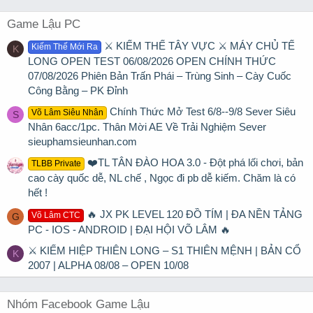
Game Lậu PC
⚔️ KIẾM THẾ TÂY VỰC ⚔️ MÁY CHỦ TẾ
Kiếm Thế Mới Ra
K
LONG OPEN TEST 06/08/2026 OPEN CHÍNH THỨC
07/08/2026 Phiên Bản Trấn Phái – Trùng Sinh – Cày Cuốc
Công Bằng – PK Đỉnh
Chính Thức Mở Test 6/8--9/8 Sever Siêu
Võ Lâm Siêu Nhân
S
Nhân 6acc/1pc. Thân Mời AE Về Trải Nghiệm Sever
sieuphamsieunhan.com
❤️TL TÂN ĐÀO HOA 3.0 - Đột phá lối chơi, bản
TLBB Private
cao cày quốc dễ, NL chế , Ngọc đi pb dễ kiếm. Chăm là có
hết !
🔥 JX PK LEVEL 120 ĐỒ TÍM | ĐA NỀN TẢNG
Võ Lâm CTC
G
PC - IOS - ANDROID | ĐẠI HỘI VÕ LÂM 🔥
⚔ KIẾM HIỆP THIÊN LONG – S1 THIÊN MỆNH | BẢN CỔ
K
2007 | ALPHA 08/08 – OPEN 10/08
Nhóm Facebook Game Lậu