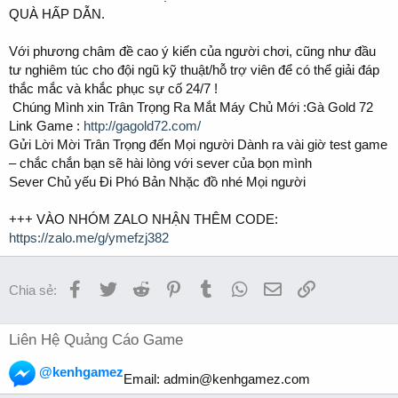
QUÀ HẤP DẪN.
Với phương châm đề cao ý kiến của người chơi, cũng như đầu
tư nghiêm túc cho đội ngũ kỹ thuật/hỗ trợ viên để có thể giải đáp
thắc mắc và khắc phục sự cố 24/7 !
️ Chúng Mình xin Trân Trọng Ra Mắt Máy Chủ Mới :Gà Gold 72
Link Game :
http://gagold72.com/
Gửi Lời Mời Trân Trọng đến Mọi người Dành ra vài giờ test game
– chắc chắn bạn sẽ hài lòng với sever của bọn mình
Sever Chủ yếu Đi Phó Bản Nhặc đồ nhé Mọi người
+++ VÀO NHÓM ZALO NHẬN THÊM CODE:
https://zalo.me/g/ymefzj382
Facebook
Twitter
Reddit
Pinterest
Tumblr
WhatsApp
Email
Link
Chia sẻ:
Liên Hệ Quảng Cáo Game
@kenhgamez
Email:
admin@kenhgamez.com