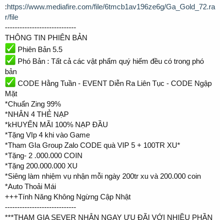
:
https://www.mediafire.com/file/6tmcb1av196ze6g/Ga_Gold_72.ra
r/file
-----------------------------
THÔNG TIN PHIÊN BẢN
Phiên Bản 5.5
Phó Bản : Tất cả các vật phẩm quý hiếm đều có trong phó
bản
CODE Hằng Tuần - EVENT Diễn Ra Liên Tục - CODE Ngập
Mặt
*Chuẩn Zing 99%
*NHÂN 4 THẺ NẠP
*kHUYẾN MÃI 100% NẠP ĐẦU
*Tặng VIp 4 khi vào Game
*Tham GIa Group Zalo CODE quà VIP 5 + 100TR XU*
*Tặng- 2 .000.000 COIN
*Tặng 200.000.000 XU
*Siêng làm nhiệm vụ nhận mỗi ngày 200tr xu và 200.000 coin
*Auto Thoải Mái
+++Tính Năng Không Ngừng Cập Nhật
-----------------------------
***THAM GIA SEVER NHẬN NGAY ƯU ĐÃI VỚI NHIỀU PHẦN