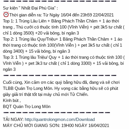
Sự kiện " Nhất Đại Phú Gia" :
Thời gian diễn ra: Từ Ngày 16/04 đến 23h59 22/04/2021
Top 1: 1 Trùng Lâu Liên + Băng Phách Thần Châm + 1 áo thời
trang , Thú cưỡi có thuộc tính 100 (Vĩnh Viễn) + pét 3k5 tư chất (
chỉ 1 dòng 3500) +20 vải bông, bí ngân 3
Top 2: 1 Trùng lâu Quy/Triệu+ 1 Băng Phách Thần Châm + 1 áo
thời trang có thuộc tính 100(Vĩnh Viễn ) + pet 3k5 tư chất ( chỉ 1
dòng 3400) + 15 vải bông, bí ngân 3
Top 3: 1 Trùng lâu Triệu/ Quy + 1 áo thời trang có thuộc tính 100 (
Vĩnh Viễn ) + pet 3k3 tư chất ( chỉ 1 dòng 3300) + 15 vải bông, bí
ngân 3
Cuối cùng, Xin cảm ơn các quý bằng hữu đã, đang và sẽ chơi
TLBB Quán Trọ Long Môn. Hy vọng các bằng hữu sẽ có phút
giây giải trí thật tốt tại máy chủ mới Tử Chiến.
Kính bút ,
BQT Quán Trọ Long Môn
TẢI NGAY:
http://quantrolongmon.com/Download
MÁY CHỦ MỚI GIANG SƠN: 19H00 NGÀY 16/04/2021