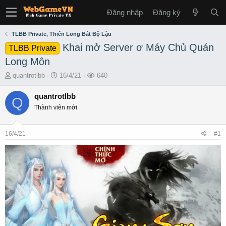
Đăng nhập
Đăng ký
TLBB Private, Thiên Long Bát Bộ Lậu
Khai mở Server ơ Máy Chủ Quán
TLBB Private
Long Môn
T
S
L
quantrotlbb
16/4/21
640
h
t
ư
r
a
ợ
quantrotlbb
Q
e
r
t
Thành viên mới
a
t
x
d
d
e
s
a
m
16/4/21
#1
t
t
a
e
r
t
e
r