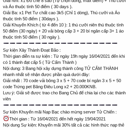
Giải Nhì: x1 Đồ chế 8 sao (Tự chọn dòng, max điểm) + Thú cưỡi
và Áo thuộc tính 50 điểm ( 30 days ).
Giải Ba: x1 Pet Tư chất cao 3k5 (Chỉ 1 dòng), Thú cưỡi và Áo
thuộc tính 50 điểm ( 30days ).
Giải Khuyến Khích ( từ 4 đến 10 ): 1 thú cưỡi niên thú thuộc tính
50 điểm (30 ngày) + 20 vải bông cấp 3 + 20 bí ngân cấp 3+ 1 áo
thuộc tính 50 điểm ( 30 ngày ).
Sự kiện Xây Thành Đoạt Bảo :
Thời gian diễn ra sự kiện : Từ ngày 19h ngày 16/04/2021 đến khi
có 1 thành đạt cấp 5 ( Tử Cấm Thành )
Nội dung: 3 Bang hội xây dựng thành công TỬ CẤM THÀNH
nhanh nhất sẽ nhận được phần quà dưới đây:
Giải nhất : 70 code vải bông 3 x 5 + 70 code bí ngân 3 x 5 + 50
code Trứng pet Băng Điêu Long x2 + 20.000KNB.
Lưu ý: Giải sẽ được trao cho Bang Chủ để chia lại cho các thành
viên
Sự kiện Khuyến mãi Nạp Bạc chào mừng server Tử Chiến :
Thời gian : Từ 16/04/2021 đến hết ngày 19/04/2021
Nội dung Sự kiện: Khuyến mãi 30% tất cả các hình thức nạp thẻ