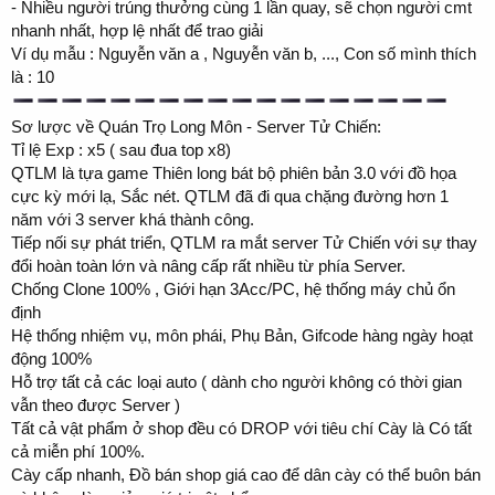
- Nhiều người trúng thưởng cùng 1 lần quay, sẽ chọn người cmt
nhanh nhất, hợp lệ nhất để trao giải
Ví dụ mẫu : Nguyễn văn a , Nguyễn văn b, ..., Con số mình thích
là : 10
Sơ lược về Quán Trọ Long Môn - Server Tử Chiến:
Tỉ lệ Exp : x5 ( sau đua top x8)
QTLM là tựa game Thiên long bát bộ phiên bản 3.0 với đồ họa
cực kỳ mới lạ, Sắc nét. QTLM đã đi qua chặng đường hơn 1
năm với 3 server khá thành công.
Tiếp nối sự phát triển, QTLM ra mắt server Tử Chiến với sự thay
đổi hoàn toàn lớn và nâng cấp rất nhiều từ phía Server.
Chống Clone 100% , Giới hạn 3Acc/PC, hệ thống máy chủ ổn
định
Hệ thống nhiệm vụ, môn phái, Phụ Bản, Gifcode hàng ngày hoạt
động 100%
Hỗ trợ tất cả các loại auto ( dành cho người không có thời gian
vẫn theo được Server )
Tất cả vật phẩm ở shop đều có DROP với tiêu chí Cày là Có tất
cả miễn phí 100%.
Cày cấp nhanh, Đồ bán shop giá cao để dân cày có thể buôn bán