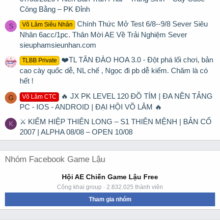
Công Bằng – PK Đỉnh
Chính Thức Mở Test 6/8--9/8 Sever Siêu
Võ Lâm Siêu Nhân
S
Nhân 6acc/1pc. Thân Mời AE Về Trải Nghiệm Sever
sieuphamsieunhan.com
❤️TL TÂN ĐÀO HOA 3.0 - Đột phá lối chơi, bản
TLBB Private
cao cày quốc dễ, NL chế , Ngọc đi pb dễ kiếm. Chăm là có
hết !
🔥 JX PK LEVEL 120 ĐỒ TÍM | ĐA NỀN TẢNG
Võ Lâm CTC
G
PC - IOS - ANDROID | ĐẠI HỘI VÕ LÂM 🔥
⚔ KIẾM HIỆP THIÊN LONG – S1 THIÊN MỆNH | BẢN CỔ
K
2007 | ALPHA 08/08 – OPEN 10/08
Nhóm Facebook Game Lậu
Hội AE Chiến Game Lậu Free
Công khai group · 2.832.025 thành viên
Tham gia nhóm