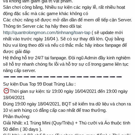
và không làm giảm giá trị vật phẩm.
Sân chơi công bằng, Nhiều sự kiện các ngày lễ, rất nhiều hoạt
động đặc sắc mà các game khác không có
Các chức năng sẽ được mở dần dần để mem dễ tiếp cận Server.
Thông tin Server các hạ hãy theo dõi tại:
http://quantrolongmon.com/tinhnang/toan-tap
( sẽ update mới
nhất vào trước ngày 16/04 ). Sẽ có sự thay đổi lớn. Quý bằng
hữu vui lòng theo dõi và nếu có thắc mắc hãy inbox fanpage để
được giải đáp
Hệ thống hỗ trợ 24/7 tại fanpage. Đội ngũ Admin đầy kinh nghiệm
sẽ hỗ trợ nhanh chóng fix lỗi và hỗ trợ sự cố trong game liên tục
nâng cấp server.
Sự kiện Đua Top 99 Đoạt Trùng Lâu :
Thời gian sự kiện: từ 19:00 ngày 16/04/2021 đến 19:00 ngày
18/04/2021
Đúng 19:00 ngày 18/04/2021, BQT sẽ kiểm tra dữ liệu và chọn ra
10 vị anh hùng có đẳng cấp cao nhất để trao thưởng.
Phần thưởng:
Giải Nhất: x1 Trùng Mini (Quy/Triệu) + Thú cưỡi và Áo thuộc tính
50 điểm ( 30 days ).