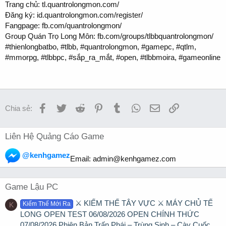
Trang chủ: tl.quantrolongmon.com/
Đăng ký: id.quantrolongmon.com/register/
Fangpage: fb.com/quantrolongmon/
Group Quán Trọ Long Môn: fb.com/groups/tlbbquantrolongmon/
#thienlongbatbo, #tlbb, #quantrolongmon, #gamepc, #qtlm,
#mmorpg, #tlbbpc, #sắp_ra_mắt, #open, #tlbbmoira, #gameonline
Facebook
Twitter
Reddit
Pinterest
Tumblr
WhatsApp
Email
Link
Chia sẻ:
Liên Hệ Quảng Cáo Game
@kenhgamez
Email:
admin@kenhgamez.com
Game Lậu PC
⚔️ KIẾM THẾ TÂY VỰC ⚔️ MÁY CHỦ TẾ
Kiếm Thế Mới Ra
K
LONG OPEN TEST 06/08/2026 OPEN CHÍNH THỨC
07/08/2026 Phiên Bản Trấn Phái – Trùng Sinh – Cày Cuốc