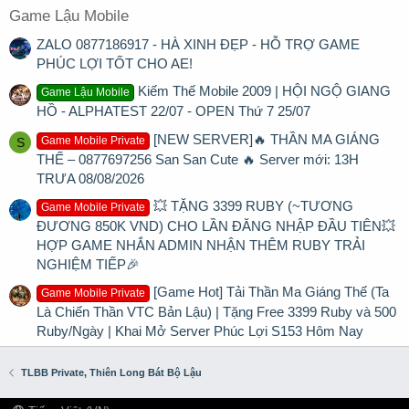
Game Lậu Mobile
ZALO 0877186917 - HÀ XINH ĐẸP - HỖ TRỢ GAME
PHÚC LỢI TỐT CHO AE!
Kiếm Thế Mobile 2009 | HỘI NGỘ GIANG
Game Lậu Mobile
HỒ - ALPHATEST 22/07 - OPEN Thứ 7 25/07
[NEW SERVER]🔥 THẦN MA GIÁNG
Game Mobile Private
S
THẾ – 0877697256 San San Cute 🔥 Server mới: 13H
TRƯA 08/08/2026
💥 TẶNG 3399 RUBY (~TƯƠNG
Game Mobile Private
ĐƯƠNG 850K VND) CHO LẦN ĐĂNG NHẬP ĐẦU TIÊN💥
HỢP GAME NHẮN ADMIN NHẬN THÊM RUBY TRẢI
NGHIỆM TIẾP🎉
[Game Hot] Tải Thần Ma Giáng Thế (Ta
Game Mobile Private
Là Chiến Thần VTC Bản Lậu) | Tặng Free 3399 Ruby và 500
Ruby/Ngày | Khai Mở Server Phúc Lợi S153 Hôm Nay
TLBB Private, Thiên Long Bát Bộ Lậu