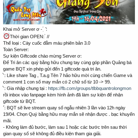
️️Khai mở Server ơ - ́ ̣ ̂️️:
Thời gian OPEN: ̀ //
Thể loại : Cày cuốc đẫm máu phiên bản 3.0
Toàn Server:
Sự kiện Giftcode chào mừng Server ơ:
Để Tri ân các quý bằng hữu chung tay cùng góp phần Quảng bá
game BQT xin phép gửi đến 1 giftcode quà tri ân.
̛̛́ : Like share Tag , T.a.g Tên 7 hảo hữu mời cùng chiến Game và
comment 1 con số may mắn có 2 chữ số từ 10 -> 99.
̛̛́ : Gia nhập chung tại :
https://fb.com/groups/tlbbquantrolongmon
rồi inbox vào fanpage kèm hình ảnh đã làm sự kiện để nhận
giftcode từ BQT.
̛ ́: BQT sẽ live stream quay số ngẫu nhiên 3 lần vào 12h ngày
19/04. Chọn Quý bằng hữu may mắn sẽ nhận được . bạc khuyến
mãi.
- Không làm đủ bước, làm sau 1 hoặc các bước trên sau thời
gian quay số sẽ không đủ điều kiện tham gia giải.