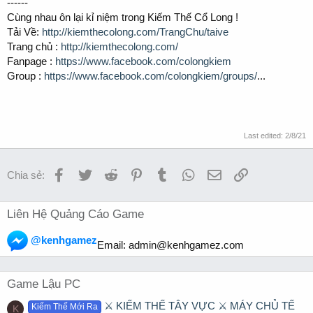
------
Cùng nhau ôn lại kỉ niệm trong Kiếm Thế Cổ Long !
Tải Về:
http://kiemthecolong.com/TrangChu/taive
Trang chủ :
http://kiemthecolong.com/
Fanpage :
https://www.facebook.com/colongkiem
Group :
https://www.facebook.com/colongkiem/groups/
...
Last edited:
2/8/21
Facebook
Twitter
Reddit
Pinterest
Tumblr
WhatsApp
Email
Link
Chia sẻ:
Liên Hệ Quảng Cáo Game
@kenhgamez
Email:
admin@kenhgamez.com
Game Lậu PC
⚔️ KIẾM THẾ TÂY VỰC ⚔️ MÁY CHỦ TẾ
Kiếm Thế Mới Ra
K