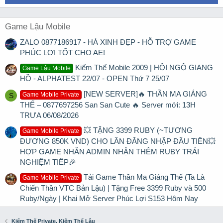
Game Lậu Mobile
ZALO 0877186917 - HÀ XINH ĐẸP - HỖ TRỢ GAME
PHÚC LỢI TỐT CHO AE!
Kiếm Thế Mobile 2009 | HỘI NGỘ GIANG
Game Lậu Mobile
HỒ - ALPHATEST 22/07 - OPEN Thứ 7 25/07
[NEW SERVER]🔥 THẦN MA GIÁNG
Game Mobile Private
S
THẾ – 0877697256 San San Cute 🔥 Server mới: 13H
TRƯA 06/08/2026
💥 TẶNG 3399 RUBY (~TƯƠNG
Game Mobile Private
ĐƯƠNG 850K VND) CHO LẦN ĐĂNG NHẬP ĐẦU TIÊN💥
HỢP GAME NHẮN ADMIN NHẬN THÊM RUBY TRẢI
NGHIỆM TIẾP🎉
Tải Game Thần Ma Giáng Thế (Ta Là
Game Mobile Private
Chiến Thần VTC Bản Lậu) | Tặng Free 3399 Ruby và 500
Ruby/Ngày | Khai Mở Server Phúc Lợi S153 Hôm Nay
Kiếm Thế Private, Kiếm Thế Lậu