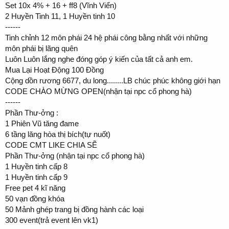
Set 10x 4% + 16 + ff8 (Vĩnh Viển)
2 Huyền Tinh 11, 1 Huyền tinh 10
------
Tinh chỉnh 12 môn phái 24 hệ phái công bằng nhất với những
môn phái bị lãng quên
Luôn Luôn lắng nghe đóng góp ý kiến của tất cả anh em.
Mua Lại Hoạt Động 100 Đồng
Cộng dồn rương 6677, du long........LB chúc phúc không giới hạn
CODE CHÀO MỪNG OPEN(nhận tại npc cổ phong hà)
------
Phần Thư-ởng :
1 Phiên Vũ tăng đame
6 tầng lăng hòa thị bích(tự nuốt)
CODE CMT LIKE CHIA SẼ
Phần Thư-ởng (nhận tại npc cổ phong hà)
1 Huyền tinh cấp 8
1 Huyền tinh cấp 9
Free pet 4 kĩ năng
50 vạn đồng khóa
50 Mảnh ghép trang bị đồng hành các loại
300 event(trả event lên vk1)