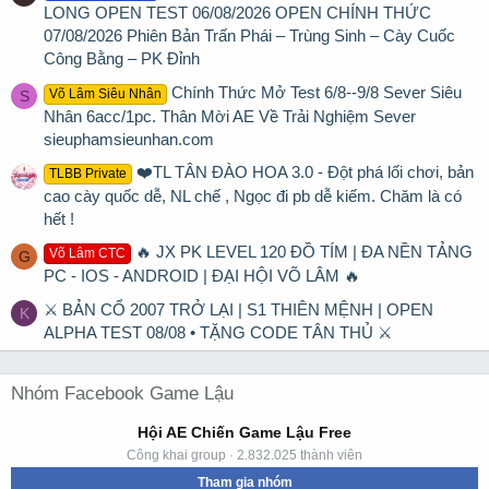
LONG OPEN TEST 06/08/2026 OPEN CHÍNH THỨC
07/08/2026 Phiên Bản Trấn Phái – Trùng Sinh – Cày Cuốc
Công Bằng – PK Đỉnh
Chính Thức Mở Test 6/8--9/8 Sever Siêu
Võ Lâm Siêu Nhân
S
Nhân 6acc/1pc. Thân Mời AE Về Trải Nghiệm Sever
sieuphamsieunhan.com
❤️TL TÂN ĐÀO HOA 3.0 - Đột phá lối chơi, bản
TLBB Private
cao cày quốc dễ, NL chế , Ngọc đi pb dễ kiếm. Chăm là có
hết !
🔥 JX PK LEVEL 120 ĐỒ TÍM | ĐA NỀN TẢNG
Võ Lâm CTC
G
PC - IOS - ANDROID | ĐẠI HỘI VÕ LÂM 🔥
⚔ BẢN CỔ 2007 TRỞ LẠI | S1 THIÊN MỆNH | OPEN
K
ALPHA TEST 08/08 • TẶNG CODE TÂN THỦ ⚔
Nhóm Facebook Game Lậu
Hội AE Chiến Game Lậu Free
Công khai group · 2.832.025 thành viên
Tham gia nhóm