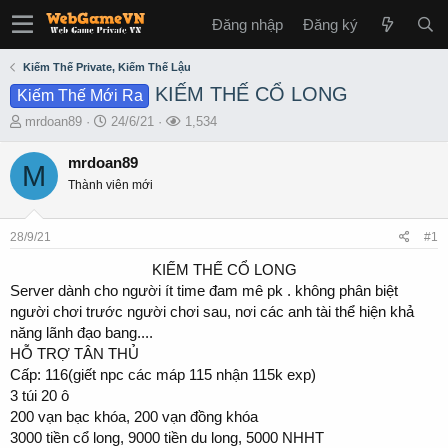
Đăng nhập
Đăng ký
Kiếm Thế Private, Kiếm Thế Lậu
KIẾM THẾ CỔ LONG
Kiếm Thế Mới Ra
T
S
L
mrdoan89
24/6/21
1,534
h
t
ư
r
a
ợ
mrdoan89
M
e
r
t
Thành viên mới
a
t
x
d
d
e
s
a
m
28/9/21
#1
t
t
a
e
KIẾM THẾ CỔ LONG​
r
Server dành cho người ít time đam mê pk . không phân biệt
t
người chơi trước người chơi sau, nơi các anh tài thể hiện khả
e
năng lãnh đạo bang....
r
HỖ TRỢ TÂN THỦ
Cấp: 116(giết npc các máp 115 nhận 115k exp)
3 túi 20 ô
200 vạn bạc khóa, 200 vạn đồng khóa
3000 tiền cổ long, 9000 tiền du long, 5000 NHHT