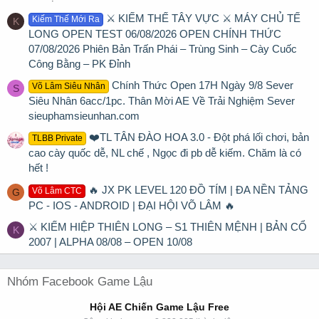
⚔️ KIẾM THẾ TÂY VỰC ⚔️ MÁY CHỦ TẾ
Kiếm Thế Mới Ra
K
LONG OPEN TEST 06/08/2026 OPEN CHÍNH THỨC
07/08/2026 Phiên Bản Trấn Phái – Trùng Sinh – Cày Cuốc
Công Bằng – PK Đỉnh
Chính Thức Open 17H Ngày 9/8 Sever
Võ Lâm Siêu Nhân
S
Siêu Nhân 6acc/1pc. Thân Mời AE Về Trải Nghiệm Sever
sieuphamsieunhan.com
❤️TL TÂN ĐÀO HOA 3.0 - Đột phá lối chơi, bản
TLBB Private
cao cày quốc dễ, NL chế , Ngọc đi pb dễ kiếm. Chăm là có
hết !
🔥 JX PK LEVEL 120 ĐỒ TÍM | ĐA NỀN TẢNG
Võ Lâm CTC
G
PC - IOS - ANDROID | ĐẠI HỘI VÕ LÂM 🔥
⚔ KIẾM HIỆP THIÊN LONG – S1 THIÊN MỆNH | BẢN CỔ
K
2007 | ALPHA 08/08 – OPEN 10/08
Nhóm Facebook Game Lậu
Hội AE Chiến Game Lậu Free