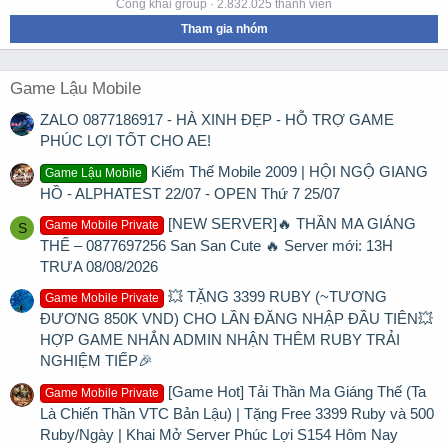
Công khai group · 2.832.025 thành viên
Tham gia nhóm
Game Lậu Mobile
ZALO 0877186917 - HÀ XINH ĐẸP - HỖ TRỢ GAME
PHÚC LỢI TỐT CHO AE!
Kiếm Thế Mobile 2009 | HỘI NGỘ GIANG
Game Lậu Mobile
HỒ - ALPHATEST 22/07 - OPEN Thứ 7 25/07
[NEW SERVER]🔥 THẦN MA GIÁNG
Game Mobile Private
S
THẾ – 0877697256 San San Cute 🔥 Server mới: 13H
TRƯA 08/08/2026
💥 TẶNG 3399 RUBY (~TƯƠNG
Game Mobile Private
ĐƯƠNG 850K VND) CHO LẦN ĐĂNG NHẬP ĐẦU TIÊN💥
HỢP GAME NHẮN ADMIN NHẬN THÊM RUBY TRẢI
NGHIỆM TIẾP🎉
[Game Hot] Tải Thần Ma Giáng Thế (Ta
Game Mobile Private
Là Chiến Thần VTC Bản Lậu) | Tặng Free 3399 Ruby và 500
Ruby/Ngày | Khai Mở Server Phúc Lợi S154 Hôm Nay