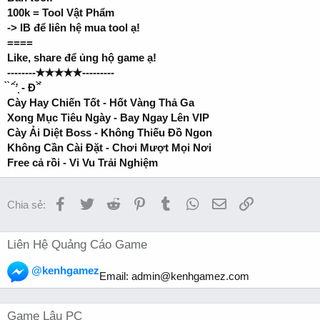
100k = Tool Vật Phẩm
-> IB để liên hệ mua tool ạ!
====
Like, share để ủng hộ game ạ!
--------✭✭✭✭✭---------
̀ ̀ ̂ ̛́ ̣ - Đ ̂̀ ̉
Cày Hay Chiến Tốt - Hốt Vàng Thả Ga
Xong Mục Tiêu Ngày - Bay Ngay Lên VIP
Cày Ải Diệt Boss - Không Thiếu Đồ Ngon
Không Cần Cài Đặt - Chơi Mượt Mọi Nơi
Free cả rồi - Vi Vu Trải Nghiệm
Facebook
Twitter
Reddit
Pinterest
Tumblr
WhatsApp
Email
Link
Chia sẻ:
Liên Hệ Quảng Cáo Game
@kenhgamez
Email:
admin@kenhgamez.com
Game Lậu PC