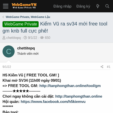
Đăng nhập
Đăng ký
WebGame Private, WebGame Lậu
Kiếm Vũ ra sv34 mới free tool
WebGame Private
gm knb full cực phê!
T
S
L
chettitepq
9/1/22
650
h
t
ư
r
a
ợ
chettitepq
C
e
r
t
Thành viên mới
a
t
x
d
d
e
s
a
m
9/1/22
#1
t
t
a
e
H5 Kiếm Vũ [ FREE TOOL GM! ]
r
Khai mở SV34 (11h00 ngày 09/01)
t
=> FREE TOOL GM:
http://tanphongthan.online/tool/gm
e
--------✭✭✭✭✭---------
r
Chơi ngay không cần cài đặt:
http://tanphongthan.online
Hội quán:
https://www.facebook.com/h5kiemvu
*******
Bán tool: