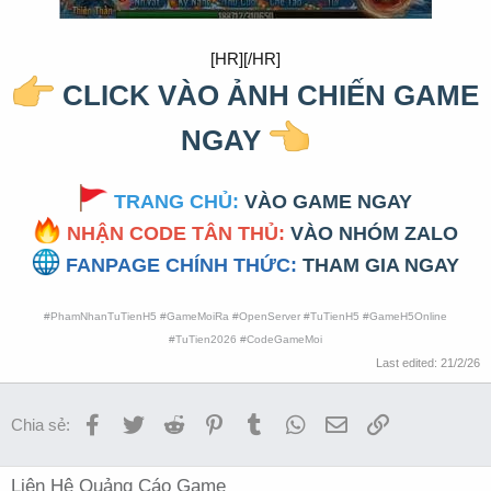
[HR][/HR]
CLICK VÀO ẢNH CHIẾN GAME
NGAY
TRANG CHỦ:
VÀO GAME NGAY
NHẬN CODE TÂN THỦ:
VÀO NHÓM ZALO
FANPAGE CHÍNH THỨC:
THAM GIA NGAY
#PhamNhanTuTienH5 #GameMoiRa #OpenServer #TuTienH5 #GameH5Online
#TuTien2026 #CodeGameMoi
Last edited:
21/2/26
Facebook
Twitter
Reddit
Pinterest
Tumblr
WhatsApp
Email
Link
Chia sẻ:
Liên Hệ Quảng Cáo Game