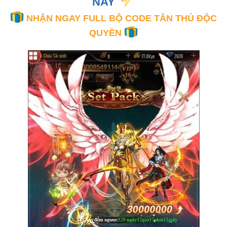
NAY
NHẬN NGAY FULL BỘ CODE TÂN THỦ ĐỘC
QUYỀN