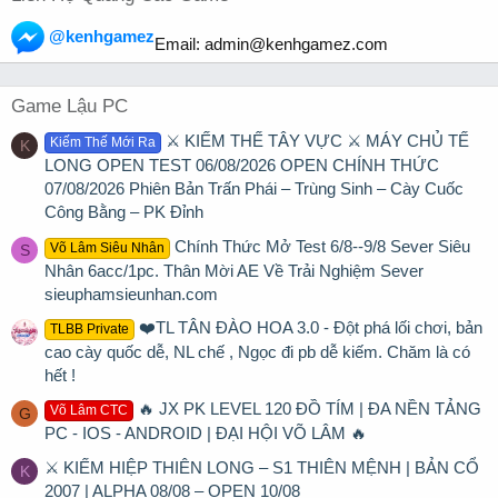
@kenhgamez
Email:
admin@kenhgamez.com
Game Lậu PC
⚔️ KIẾM THẾ TÂY VỰC ⚔️ MÁY CHỦ TẾ
Kiếm Thế Mới Ra
K
LONG OPEN TEST 06/08/2026 OPEN CHÍNH THỨC
07/08/2026 Phiên Bản Trấn Phái – Trùng Sinh – Cày Cuốc
Công Bằng – PK Đỉnh
Chính Thức Mở Test 6/8--9/8 Sever Siêu
Võ Lâm Siêu Nhân
S
Nhân 6acc/1pc. Thân Mời AE Về Trải Nghiệm Sever
sieuphamsieunhan.com
❤️TL TÂN ĐÀO HOA 3.0 - Đột phá lối chơi, bản
TLBB Private
cao cày quốc dễ, NL chế , Ngọc đi pb dễ kiếm. Chăm là có
hết !
🔥 JX PK LEVEL 120 ĐỒ TÍM | ĐA NỀN TẢNG
Võ Lâm CTC
G
PC - IOS - ANDROID | ĐẠI HỘI VÕ LÂM 🔥
⚔ KIẾM HIỆP THIÊN LONG – S1 THIÊN MỆNH | BẢN CỔ
K
2007 | ALPHA 08/08 – OPEN 10/08