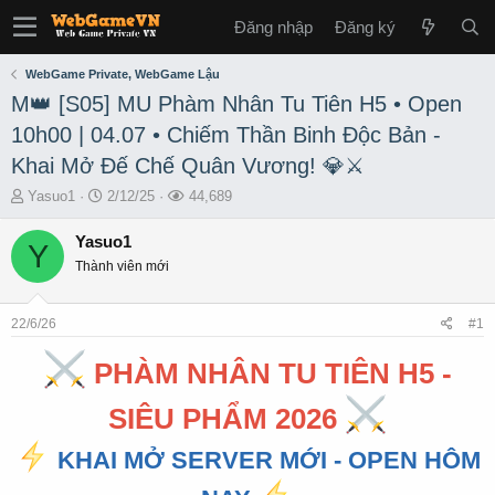
Đăng nhập
Đăng ký
WebGame Private, WebGame Lậu
M👑 [S05] MU Phàm Nhân Tu Tiên H5 • Open
10h00 | 04.07 • Chiếm Thần Binh Độc Bản -
Khai Mở Đế Chế Quân Vương! 💎⚔️
T
S
L
Yasuo1
2/12/25
44,689
h
t
ư
r
a
ợ
Yasuo1
Y
e
r
t
Thành viên mới
a
t
x
d
d
e
s
a
m
22/6/26
#1
t
t
a
e
PHÀM NHÂN TU TIÊN H5 -
r
t
SIÊU PHẨM 2026
e
r
KHAI MỞ SERVER MỚI - OPEN HÔM