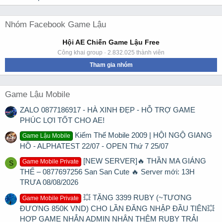
Nhóm Facebook Game Lậu
Hội AE Chiến Game Lậu Free
Công khai group · 2.832.025 thành viên
Tham gia nhóm
Game Lậu Mobile
ZALO 0877186917 - HÀ XINH ĐẸP - HỖ TRỢ GAME
PHÚC LỢI TỐT CHO AE!
Kiếm Thế Mobile 2009 | HỘI NGỘ GIANG
Game Lậu Mobile
HỒ - ALPHATEST 22/07 - OPEN Thứ 7 25/07
[NEW SERVER]🔥 THẦN MA GIÁNG
Game Mobile Private
S
THẾ – 0877697256 San San Cute 🔥 Server mới: 13H
TRƯA 08/08/2026
💥 TẶNG 3399 RUBY (~TƯƠNG
Game Mobile Private
ĐƯƠNG 850K VND) CHO LẦN ĐĂNG NHẬP ĐẦU TIÊN💥
HỢP GAME NHẮN ADMIN NHẬN THÊM RUBY TRẢI