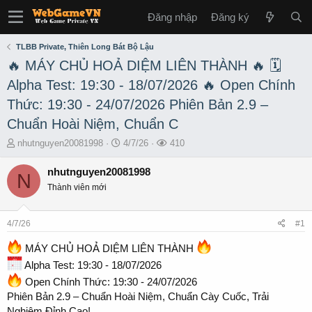
Đăng nhập
Đăng ký
TLBB Private, Thiên Long Bát Bộ Lậu
🔥 MÁY CHỦ HOẢ DIỆM LIÊN THÀNH 🔥 🗓
Alpha Test: 19:30 - 18/07/2026 🔥 Open Chính
Thức: 19:30 - 24/07/2026 Phiên Bản 2.9 –
Chuẩn Hoài Niệm, Chuẩn C
T
S
L
nhutnguyen20081998
4/7/26
410
h
t
ư
r
a
ợ
nhutnguyen20081998
N
e
r
t
Thành viên mới
a
t
x
d
d
e
s
a
m
4/7/26
#1
t
t
a
e
MÁY CHỦ HOẢ DIỆM LIÊN THÀNH
r
Alpha Test: 19:30 - 18/07/2026
t
e
Open Chính Thức: 19:30 - 24/07/2026
r
Phiên Bản 2.9 – Chuẩn Hoài Niệm, Chuẩn Cày Cuốc, Trải
Nghiệm Đỉnh Cao!