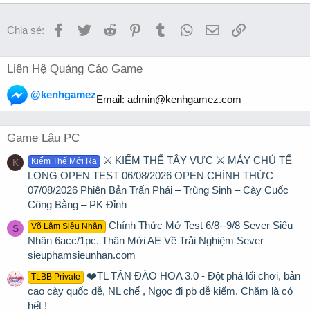
Facebook
Twitter
Reddit
Pinterest
Tumblr
WhatsApp
Email
Link
Chia sẻ:
Liên Hệ Quảng Cáo Game
@kenhgamez
Email:
admin@kenhgamez.com
Game Lậu PC
⚔️ KIẾM THẾ TÂY VỰC ⚔️ MÁY CHỦ TẾ
Kiếm Thế Mới Ra
K
LONG OPEN TEST 06/08/2026 OPEN CHÍNH THỨC
07/08/2026 Phiên Bản Trấn Phái – Trùng Sinh – Cày Cuốc
Công Bằng – PK Đỉnh
Chính Thức Mở Test 6/8--9/8 Sever Siêu
Võ Lâm Siêu Nhân
S
Nhân 6acc/1pc. Thân Mời AE Về Trải Nghiệm Sever
sieuphamsieunhan.com
❤️TL TÂN ĐÀO HOA 3.0 - Đột phá lối chơi, bản
TLBB Private
cao cày quốc dễ, NL chế , Ngọc đi pb dễ kiếm. Chăm là có
hết !