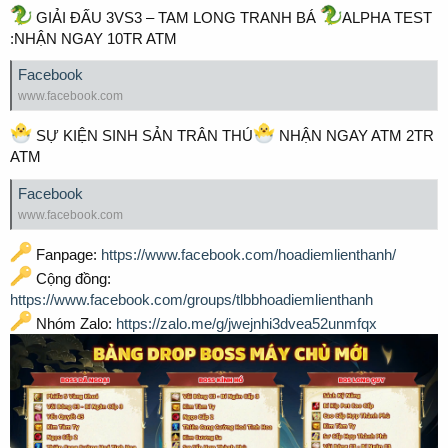
GIẢI ĐẤU 3VS3 – TAM LONG TRANH BÁ
ALPHA TEST
:NHẬN NGAY 10TR ATM
Facebook
www.facebook.com
SỰ KIỆN SINH SẢN TRÂN THÚ
NHẬN NGAY ATM 2TR
ATM
Facebook
www.facebook.com
Fanpage:
https://www.facebook.com/hoadiemlienthanh/
Cộng đồng:
https://www.facebook.com/groups/tlbbhoadiemlienthanh
Nhóm Zalo:
https://zalo.me/g/jwejnhi3dvea52unmfqx