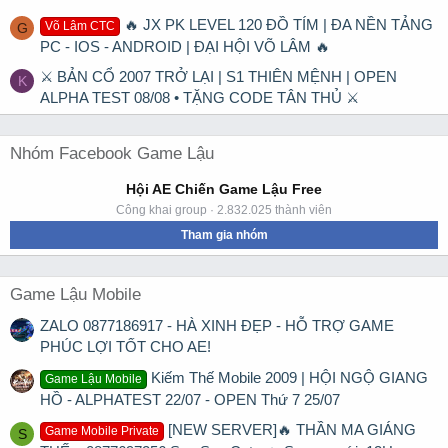
🔥 JX PK LEVEL 120 ĐỒ TÍM | ĐA NỀN TẢNG
Võ Lâm CTC
G
PC - IOS - ANDROID | ĐẠI HỘI VÕ LÂM 🔥
⚔ BẢN CỔ 2007 TRỞ LẠI | S1 THIÊN MỆNH | OPEN
K
ALPHA TEST 08/08 • TẶNG CODE TÂN THỦ ⚔
Nhóm Facebook Game Lậu
Hội AE Chiến Game Lậu Free
Công khai group · 2.832.025 thành viên
Tham gia nhóm
Game Lậu Mobile
ZALO 0877186917 - HÀ XINH ĐẸP - HỖ TRỢ GAME
PHÚC LỢI TỐT CHO AE!
Kiếm Thế Mobile 2009 | HỘI NGỘ GIANG
Game Lậu Mobile
HỒ - ALPHATEST 22/07 - OPEN Thứ 7 25/07
[NEW SERVER]🔥 THẦN MA GIÁNG
Game Mobile Private
S