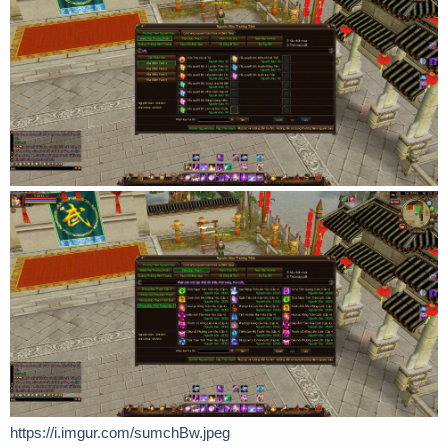
https://i.imgur.com/sumchBw.jpeg