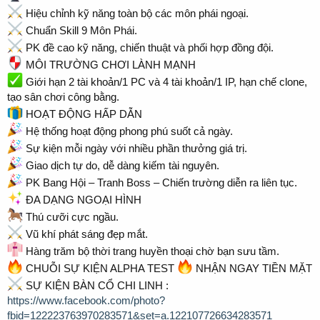
Hiệu chỉnh kỹ năng toàn bộ các môn phái ngoại.
Chuẩn Skill 9 Môn Phái.
PK đề cao kỹ năng, chiến thuật và phối hợp đồng đội.
MÔI TRƯỜNG CHƠI LÀNH MẠNH
Giới hạn 2 tài khoản/1 PC và 4 tài khoản/1 IP, hạn chế clone,
tạo sân chơi công bằng.
HOẠT ĐỘNG HẤP DẪN
Hệ thống hoạt động phong phú suốt cả ngày.
Sự kiện mỗi ngày với nhiều phần thưởng giá trị.
Giao dịch tự do, dễ dàng kiếm tài nguyên.
PK Bang Hội – Tranh Boss – Chiến trường diễn ra liên tục.
ĐA DẠNG NGOẠI HÌNH
Thú cưỡi cực ngầu.
Vũ khí phát sáng đẹp mắt.
Hàng trăm bộ thời trang huyền thoại chờ bạn sưu tầm.
CHUỖI SỰ KIỆN ALPHA TEST
NHẬN NGAY TIỀN MẶT
SỰ KIỆN BÀN CỔ CHI LINH :
https://www.facebook.com/photo?
fbid=122223763970283571&set=a.122107726634283571