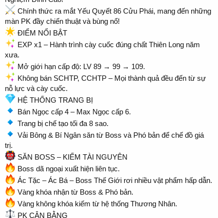
Chính thức ra mắt Yếu Quyết 86 Cửu Phái, mang đến những
màn PK đầy chiến thuật và bùng nổ!
ĐIỂM NỔI BẬT
EXP x1 – Hành trình cày cuốc đúng chất Thiên Long năm
xưa.
Mở giới hạn cấp độ: LV 89 → 99 → 109.
Không bán SCHTP, CCHTP – Mọi thành quả đều đến từ sự
nỗ lực và cày cuốc.
HỆ THỐNG TRANG BỊ
Bán Ngọc cấp 4 – Max Ngọc cấp 6.
Trang bị chế tạo tối đa 8 sao.
Vải Bông & Bí Ngân săn từ Boss và Phó bản để chế đồ giá
trị.
SĂN BOSS – KIẾM TÀI NGUYÊN
Boss dã ngoại xuất hiện liên tục.
Ác Tặc – Ác Bá – Boss Thế Giới rơi nhiều vật phẩm hấp dẫn.
Vàng khóa nhận từ Boss & Phó bản.
Vàng không khóa kiếm từ hệ thống Thương Nhân.
PK CÂN BẰNG