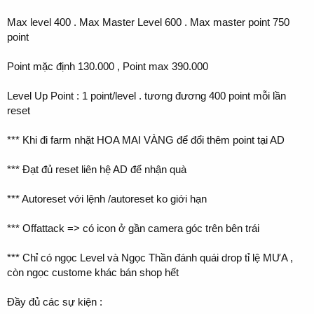
Max level 400 . Max Master Level 600 . Max master point 750
point
Point mặc định 130.000 , Point max 390.000
Level Up Point : 1 point/level . tương đương 400 point mỗi lần
reset
*** Khi đi farm nhặt HOA MAI VÀNG để đổi thêm point tại AD
*** Đạt đủ reset liên hệ AD để nhận quà
*** Autoreset với lệnh /autoreset ko giới hạn
*** Offattack => có icon ở gần camera góc trên bên trái
*** Chỉ có ngọc Level và Ngọc Thần đánh quái drop tỉ lệ MƯA ,
còn ngọc custome khác bán shop hết
Đầy đủ các sự kiện :