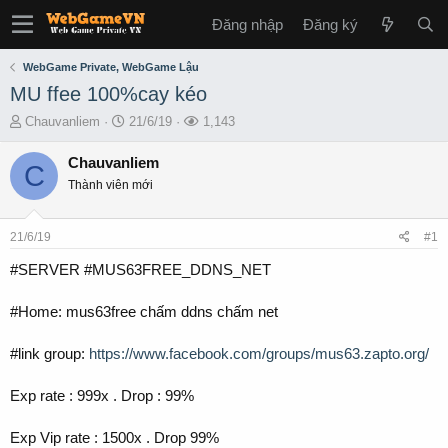
Đăng nhập
Đăng ký
WebGame Private, WebGame Lậu
MU ffee 100%cay kéo
T
S
L
Chauvanliem
21/6/19
1,143
h
t
ư
r
a
ợ
Chauvanliem
C
e
r
t
Thành viên mới
a
t
x
d
d
e
s
a
m
21/6/19
#1
t
t
a
e
#SERVER #MUS63FREE_DDNS_NET
r
t
#Home: mus63free chấm ddns chấm net
e
r
#link group:
https://www.facebook.com/groups/mus63.zapto.org/
Exp rate : 999x . Drop : 99%
Exp Vip rate : 1500x . Drop 99%