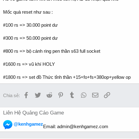
Mốc quà reset như sau :
#100 rs => 30.000 point dư
#300 rs => 50.000 point dư
#800 rs => bộ cánh ring pen thần s63 full socket
#1600 rs => vũ khí HOLY
#1800 rs => set đồ Thức tỉnh thần +15+fo+fs+380op+yellow op
Facebook
Twitter
Reddit
Pinterest
Tumblr
WhatsApp
Email
Link
Chia sẻ:
Liên Hệ Quảng Cáo Game
@kenhgamez
Email:
admin@kenhgamez.com