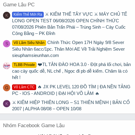
Game Lậu PC
⚔️ KIẾM THẾ TÂY VỰC ⚔️ MÁY CHỦ TẾ
Kiếm Thế Mới Ra
K
LONG OPEN TEST 06/08/2026 OPEN CHÍNH THỨC
07/08/2026 Phiên Bản Trấn Phái – Trùng Sinh – Cày Cuốc
Công Bằng – PK Đỉnh
Chính Thức Open 17H Ngày 9/8 Sever
Võ Lâm Siêu Nhân
S
Siêu Nhân 6acc/1pc. Thân Mời AE Về Trải Nghiệm Sever
sieuphamsieunhan.com
❤️TL TÂN ĐÀO HOA 3.0 - Đột phá lối chơi, bản
TLBB Private
cao cày quốc dễ, NL chế , Ngọc đi pb dễ kiếm. Chăm là có
hết !
🔥 JX PK LEVEL 120 ĐỒ TÍM | ĐA NỀN TẢNG
Võ Lâm CTC
G
PC - IOS - ANDROID | ĐẠI HỘI VÕ LÂM 🔥
⚔ KIẾM HIỆP THIÊN LONG – S1 THIÊN MỆNH | BẢN CỔ
K
2007 | ALPHA 08/08 – OPEN 10/08
Nhóm Facebook Game Lậu