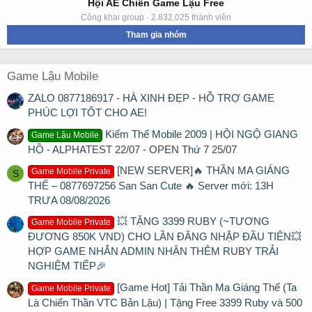
Hội AE Chiến Game Lậu Free
Công khai group · 2.832.025 thành viên
Tham gia nhóm
Game Lậu Mobile
ZALO 0877186917 - HÀ XINH ĐẸP - HỖ TRỢ GAME
PHÚC LỢI TỐT CHO AE!
Kiếm Thế Mobile 2009 | HỘI NGỘ GIANG
Game Lậu Mobile
HỒ - ALPHATEST 22/07 - OPEN Thứ 7 25/07
[NEW SERVER]🔥 THẦN MA GIÁNG
Game Mobile Private
S
THẾ – 0877697256 San San Cute 🔥 Server mới: 13H
TRƯA 08/08/2026
💥 TẶNG 3399 RUBY (~TƯƠNG
Game Mobile Private
ĐƯƠNG 850K VND) CHO LẦN ĐĂNG NHẬP ĐẦU TIÊN💥
HỢP GAME NHẮN ADMIN NHẬN THÊM RUBY TRẢI
NGHIỆM TIẾP🎉
[Game Hot] Tải Thần Ma Giáng Thế (Ta
Game Mobile Private
Là Chiến Thần VTC Bản Lậu) | Tặng Free 3399 Ruby và 500