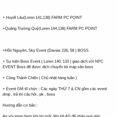
+ Huyết Lâu(Loren 141,138) FARM PC POINT
+Quảng Trường Quỷ(Loren 144,138) FARM PC POINT
+Hỗn Nguyên, Sky Event (Davias 226, 58 ) BOSS
+ Sự kiện Boss Event ( Loren 140, 133 ) giao dịch với NPC
EVENT Boss để được dịch chuyển tói máp săn boss
+ Công Thành Chiến ( Chủ nhật hàng tuần )
+ Event GM tổ chức : Các ngày THỨ 7 & CN gồm các event
drop , trả lời câu hỏi , pk , boss
Hướng dẫn cơ bản :
Ae vô game farm khi tới mốc liên hệ AD để nhận quà nhé