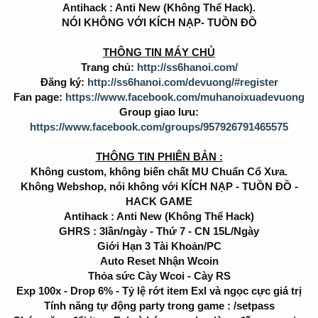
Antihack : Anti New (Không Thể Hack).
NÓI KHÔNG VỚI KÍCH NẠP- TUỒN ĐỒ
THÔNG TIN MÁY CHỦ
Trang chủ:
http://ss6hanoi.com/
Đăng ký:
http://ss6hanoi.com/devuong/#register
Fan page:
https://www.facebook.com/muhanoixuadevuong
Group giao lưu:
https://www.facebook.com/groups/957926791465575
THÔNG TIN PHIÊN BẢN :
Không custom, không biến chất MU Chuẩn Cổ Xưa.
Không Webshop, nói không với KÍCH NẠP - TUỒN ĐỒ -
HACK GAME
Antihack : Anti New (Không Thể Hack)
GHRS : 3lần/ngày - Thứ 7 - CN 15L/Ngày
Giới Hạn 3 Tài Khoản/PC
Auto Reset Nhận Wcoin
Thỏa sức Cày Wcoi - Cày RS
Exp 100x - Drop 6% - Tỷ lệ rớt item Exl và ngọc cực giá trị
Tính năng tự động party trong game : /setpass