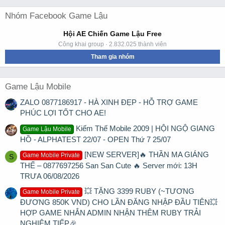
Nhóm Facebook Game Lậu
Hội AE Chiến Game Lậu Free
Công khai group · 2.832.025 thành viên
Tham gia nhóm
Game Lậu Mobile
ZALO 0877186917 - HÀ XINH ĐẸP - HỖ TRỢ GAME
PHÚC LỢI TỐT CHO AE!
Kiếm Thế Mobile 2009 | HỘI NGỘ GIANG
Game Lậu Mobile
HỒ - ALPHATEST 22/07 - OPEN Thứ 7 25/07
[NEW SERVER]🔥 THẦN MA GIÁNG
Game Mobile Private
S
THẾ – 0877697256 San San Cute 🔥 Server mới: 13H
TRƯA 06/08/2026
💥 TẶNG 3399 RUBY (~TƯƠNG
Game Mobile Private
ĐƯƠNG 850K VND) CHO LẦN ĐĂNG NHẬP ĐẦU TIÊN💥
HỢP GAME NHẮN ADMIN NHẬN THÊM RUBY TRẢI
NGHIỆM TIẾP🎉