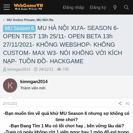
Đăng nhập
Đăng ký
MU Online Private, MU Mới Ra
MU HÀ NỘI XƯA- SEASON 6-
MU Season 6
OPEN TEST 13h 25/11- OPEN BETA 13h
27/11/2021- KHÔNG WEBSHOP- KHÔNG
CUSTOM- MAX W3- NÓI KHÔNG VỚI KÍCH
NẠP- TUỒN ĐỒ- HACKGAME
T
S
L
kimngan2014
24/11/21
745
h
t
ư
r
a
ợ
kimngan2014
K
e
r
t
Thành viên mới
a
t
x
d
d
e
s
a
m
27/11/21
#1
t
t
a
e
-Bạn muốn tìm về quá khứ MU Season 6 nhưng sợ không có
r
time chơi?
t
-Bạn Đang Tìm 1 Mu có lối chơi hay , bền vững lâu dài?
e
-Train cả ngày không rớt 1 viên ngọc hay 1 món đồ exl trong