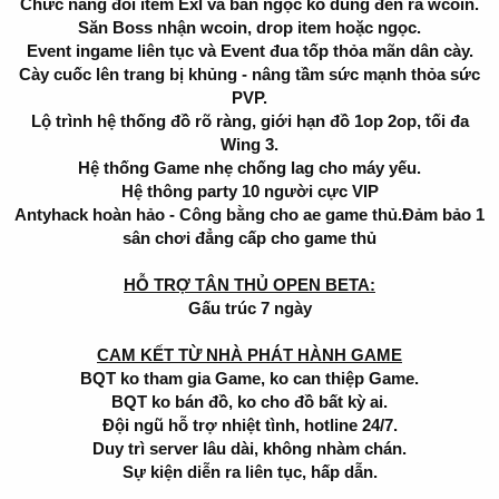
Chức năng đổi item Exl và bán ngọc ko dùng đến ra wcoin.
Săn Boss nhận wcoin, drop item hoặc ngọc.
Event ingame liên tục và Event đua tốp thỏa mãn dân cày.
Cày cuốc lên trang bị khủng - nâng tầm sức mạnh thỏa sức
PVP.
Lộ trình hệ thống đồ rõ ràng, giới hạn đồ 1op 2op, tối đa
Wing 3.
Hệ thống Game nhẹ chống lag cho máy yếu.
Hệ thông party 10 người cực VIP
Antyhack hoàn hảo - Công bằng cho ae game thủ.Đảm bảo 1
sân chơi đẳng cấp cho game thủ
HỖ TRỢ TÂN THỦ OPEN BETA:
Gấu trúc 7 ngày
CAM KẾT TỪ NHÀ PHÁT HÀNH GAME
BQT ko tham gia Game, ko can thiệp Game.
BQT ko bán đồ, ko cho đồ bất kỳ ai.
Đội ngũ hỗ trợ nhiệt tình, hotline 24/7.
Duy trì server lâu dài, không nhàm chán.
Sự kiện diễn ra liên tục, hấp dẫn.