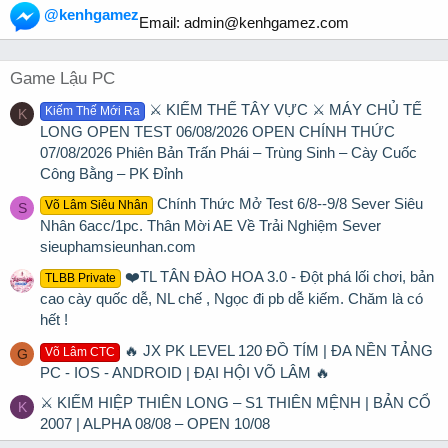
@kenhgamez
Email:
admin@kenhgamez.com
Game Lậu PC
⚔️ KIẾM THẾ TÂY VỰC ⚔️ MÁY CHỦ TẾ
Kiếm Thế Mới Ra
K
LONG OPEN TEST 06/08/2026 OPEN CHÍNH THỨC
07/08/2026 Phiên Bản Trấn Phái – Trùng Sinh – Cày Cuốc
Công Bằng – PK Đỉnh
Chính Thức Mở Test 6/8--9/8 Sever Siêu
Võ Lâm Siêu Nhân
S
Nhân 6acc/1pc. Thân Mời AE Về Trải Nghiệm Sever
sieuphamsieunhan.com
❤️TL TÂN ĐÀO HOA 3.0 - Đột phá lối chơi, bản
TLBB Private
cao cày quốc dễ, NL chế , Ngọc đi pb dễ kiếm. Chăm là có
hết !
🔥 JX PK LEVEL 120 ĐỒ TÍM | ĐA NỀN TẢNG
Võ Lâm CTC
G
PC - IOS - ANDROID | ĐẠI HỘI VÕ LÂM 🔥
⚔ KIẾM HIỆP THIÊN LONG – S1 THIÊN MỆNH | BẢN CỔ
K
2007 | ALPHA 08/08 – OPEN 10/08