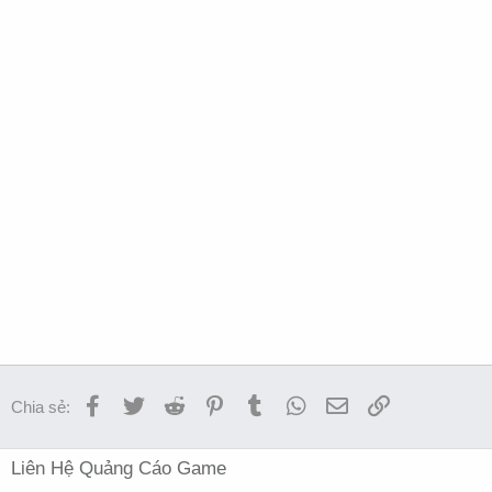
Facebook
Twitter
Reddit
Pinterest
Tumblr
WhatsApp
Email
Link
Chia sẻ:
Liên Hệ Quảng Cáo Game