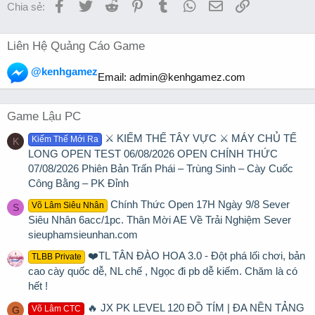
Facebook
Twitter
Reddit
Pinterest
Tumblr
WhatsApp
Email
Link
Chia sẻ:
Liên Hệ Quảng Cáo Game
@kenhgamez
Email:
admin@kenhgamez.com
Game Lậu PC
⚔️ KIẾM THẾ TÂY VỰC ⚔️ MÁY CHỦ TẾ
Kiếm Thế Mới Ra
K
LONG OPEN TEST 06/08/2026 OPEN CHÍNH THỨC
07/08/2026 Phiên Bản Trấn Phái – Trùng Sinh – Cày Cuốc
Công Bằng – PK Đỉnh
Chính Thức Open 17H Ngày 9/8 Sever
Võ Lâm Siêu Nhân
S
Siêu Nhân 6acc/1pc. Thân Mời AE Về Trải Nghiệm Sever
sieuphamsieunhan.com
❤️TL TÂN ĐÀO HOA 3.0 - Đột phá lối chơi, bản
TLBB Private
cao cày quốc dễ, NL chế , Ngọc đi pb dễ kiếm. Chăm là có
hết !
🔥 JX PK LEVEL 120 ĐỒ TÍM | ĐA NỀN TẢNG
Võ Lâm CTC
G