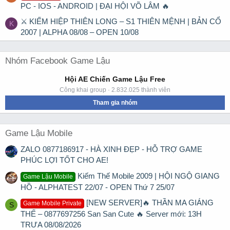
PC - IOS - ANDROID | ĐẠI HỘI VÕ LÂM 🔥
⚔ KIẾM HIỆP THIÊN LONG – S1 THIÊN MỆNH | BẢN CỔ
K
2007 | ALPHA 08/08 – OPEN 10/08
Nhóm Facebook Game Lậu
Hội AE Chiến Game Lậu Free
Công khai group · 2.832.025 thành viên
Tham gia nhóm
Game Lậu Mobile
ZALO 0877186917 - HÀ XINH ĐẸP - HỖ TRỢ GAME
PHÚC LỢI TỐT CHO AE!
Kiếm Thế Mobile 2009 | HỘI NGỘ GIANG
Game Lậu Mobile
HỒ - ALPHATEST 22/07 - OPEN Thứ 7 25/07
[NEW SERVER]🔥 THẦN MA GIÁNG
Game Mobile Private
S
THẾ – 0877697256 San San Cute 🔥 Server mới: 13H
TRƯA 08/08/2026