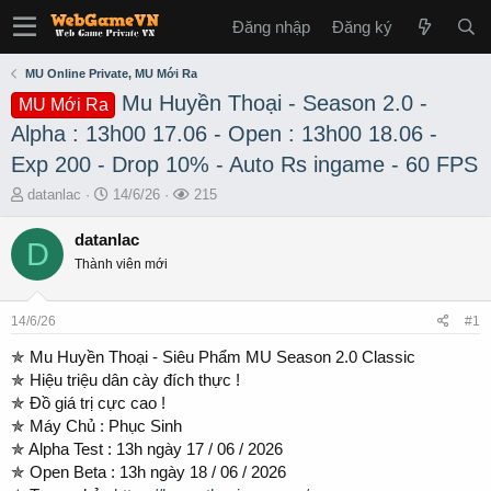
Đăng nhập
Đăng ký
MU Online Private, MU Mới Ra
Mu Huyền Thoại - Season 2.0 -
MU Mới Ra
Alpha : 13h00 17.06 - Open : 13h00 18.06 -
Exp 200 - Drop 10% - Auto Rs ingame - 60 FPS
T
S
L
datanlac
14/6/26
215
h
t
ư
r
a
ợ
datanlac
D
e
r
t
Thành viên mới
a
t
x
d
d
e
s
a
m
14/6/26
#1
t
t
a
e
✯ Mu Huyền Thoại - Siêu Phẩm MU Season 2.0 Classic
r
✯ Hiệu triệu dân cày đích thực !
t
✯ Đồ giá trị cực cao !
e
✯ Máy Chủ : Phục Sinh
r
✯ Alpha Test : 13h ngày 17 / 06 / 2026
✯ Open Beta : 13h ngày 18 / 06 / 2026