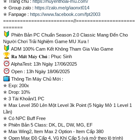
✯ Trang chủ :
https://huyenthoai-mu.com/
✯ Group zalo :
https://zalo.me/g/iaonxt014
✯ Fanpage :
https://www.facebook.com/fpt2003
=========================//=====================
=======
Phiên Bản PC Chuẩn Season 2.0 Classic Mang Đến Cho
Người Chơi Trải Nghiệm Game MU Xưa !
ADM 100% Cam Kết Không Tham Gia Vào Game
𝐑𝐚 𝐌𝐚̆́𝐭 𝐌𝐚́𝐲 𝐂𝐡𝐮̉ : Phục Sinh
AlphaTest: 13h Ngày 17/06/2025
Open : 13h Ngày 18/06/2025
Thông Tin Máy Chủ Mới :
✯ Exp: 200x
✯ Drop: 10%
✯ 3 Tài Khoản/1 PC
✯ Max Level 350 Lên Một Level 3k Point (5 Ngày Mở 1 Level 1
Lần)
✯ Có NPC Buff Free
✯ Phiên Bản 5 Class: DK, DL, DW, MG, EF
✯ Max Wing2, Item Max 2 Option - Item Cấp 380
✯ Open Max Đồ Cấp 4, Vũ Khí Cấp 5 (và mở theo lộ trình)