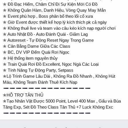
✯ Đồ Đạc Hiếm, Chăm Chỉ Đi Sự Kiện Mới Có Đồ
✯ Không Quân Hàm, Danh Hiệu, Vòng Quay May Mắn
✯ Event phù hợp , Boss phân bổ theo lối cổ xưa
✯ Giờ Event được thiết kế hợp lý kích thích pk cả ngày
✯ Không thuê live và team vào câu kéo kích nạp người chơi
✯ Auto Nhặt Đồ - Auto Đánh Quái - Giảm Lag
✯ Autoreset - Tự Động Reset Ngay Trong Game
✯ Cân Bằng Dame Giữa Các Class
✯ BC, DV VIP Đếm Quái Rơi Ngọc
✯ Hệ thống item nguyên thủy
✯ Train Quái Rơi Đồ Excellent, Ngọc Ngà Các Loại
✯ Tính Năng Tự Động Party, Setpass
✯Lộ Trình Game Lâu Dài , Không Ra Đồ Nhanh , Không Hút
Máu, Không Team Đánh Thuê Kích Nạp
✯HỖ TRỢ TÂN THỦ
✯Tạo Nhân Vật Được 5000 Point, Level 400 Max , Gấu và Bùa
Tăng Exp, Sét Đồ Theo Class Tân Thủ +7 Luck Không Exc