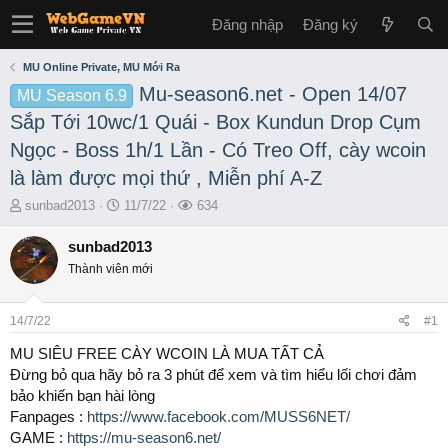
Đăng nhập
Đăng ký
MU Online Private, MU Mới Ra
Mu-season6.net - Open 14/07
MU Season 6.9
Sắp Tới 10wc/1 Quái - Box Kundun Drop Cụm
Ngọc - Boss 1h/1 Lần - Có Treo Off, cày wcoin
là làm được mọi thứ , Miễn phí A-Z
T
S
L
sunbad2013
11/7/22
634
h
t
ư
r
a
ợ
sunbad2013
e
r
t
Thành viên mới
a
t
x
d
d
e
s
a
m
14/7/22
#1
t
t
a
e
MU SIÊU FREE CÀY WCOIN LÀ MUA TẤT CẢ
r
Đừng bỏ qua hãy bỏ ra 3 phút để xem và tìm hiểu lối chơi đảm
t
bảo khiến bạn hài lòng
e
Fanpages :
https://www.facebook.com/MUSS6NET/
r
GAME :
https://mu-season6.net/