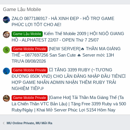
Game Lậu Mobile
ZALO 0877186917 - HÀ XINH ĐẸP - HỖ TRỢ GAME
PHÚC LỢI TỐT CHO AE!
Kiếm Thế Mobile 2009 | HỘI NGỘ GIANG
Game Lậu Mobile
HỒ - ALPHATEST 22/07 - OPEN Thứ 7 25/07
[NEW SERVER]🔥 THẦN MA GIÁNG
Game Mobile Private
S
THẾ – 0877697256 San San Cute 🔥 Server mới: 13H
TRƯA 08/08/2026
💥 TẶNG 3399 RUBY (~TƯƠNG
Game Mobile Private
ĐƯƠNG 850K VND) CHO LẦN ĐĂNG NHẬP ĐẦU TIÊN💥
HỢP GAME NHẮN ADMIN NHẬN THÊM RUBY TRẢI
NGHIỆM TIẾP🎉
[Game Hot] Tải Thần Ma Giáng Thế (Ta
Game Mobile Private
Là Chiến Thần VTC Bản Lậu) | Tặng Free 3399 Ruby và 500
Ruby/Ngày | Khai Mở Server Phúc Lợi S154 Hôm Nay
MU Online Private, MU Mới Ra