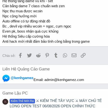
Hệ thống tăng dame vũ khí - set
Cân bằng dame 7 class chuẩn web zen
Npc thu mua được wcoin
Npc cộng hưởng mới
Auto offline có tự động nhặt đồ
Bc , devil vip nhiều wcoin + ngọc, cụm ngọc
Even pk, boss nhận quà cực khủng
Hệ thống Siêu cấp cường hóa
Anti hack mới nhất đảm bảo tính công bằng trong game
Facebook
Twitter
Reddit
Pinterest
Tumblr
WhatsApp
Email
Link
Chia sẻ:
Liên Hệ Quảng Cáo Game
@kenhgamez
Email:
admin@kenhgamez.com
Game Lậu PC
⚔️ KIẾM THẾ TÂY VỰC ⚔️ MÁY CHỦ TẾ
Kiếm Thế Mới Ra
K
LONG OPEN TEST 06/08/2026 OPEN CHÍNH THỨC