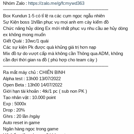
Nhóm Zalo :
https://zalo.me/g/fcmywd363
────────────────────────────────
Box Kundun 1-5 có tỉ lệ ra các cụm ngọc ngẫu nhiên
Sự Kiện boss 1h/lần phục vụ mọi anh em cày kiếm đồ
Chức năng hủy dòng Ex mới nhất phục vụ nhu cầu ae hủy dòng
ex không mong muốn
Giết Quái : 10wc/1 quái
Các sự kiện Pk được quà khủng giá trị hơn nạp
Mix đồ tự do vượt cấp mà không cần Thông qua ADM, không
cần đợi thời gian ra đồ ( phù hợp cho team cày )
────────────────────────────────
Ra mắt máy chủ : CHIẾN BINH
Alpha test : 13h00 13/07/2022
Open Beta : 13h00 14/07/2022
Giới hạn tài khoản : 4tk/1 pc ( sub non PK )
Tạo nhân vật : 10.000 point
Exp : 5000x
Drop : 20%
Ghrs : 20 lần /ngày
Auto reset in game
Ngân hàng ngọc trong game