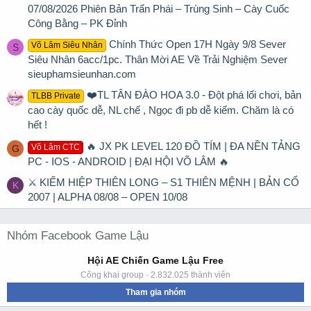
07/08/2026 Phiên Bản Trấn Phái – Trùng Sinh – Cày Cuốc
Công Bằng – PK Đỉnh
Chính Thức Open 17H Ngày 9/8 Sever
Võ Lâm Siêu Nhân
S
Siêu Nhân 6acc/1pc. Thân Mời AE Về Trải Nghiệm Sever
sieuphamsieunhan.com
❤️TL TÂN ĐÀO HOA 3.0 - Đột phá lối chơi, bản
TLBB Private
cao cày quốc dễ, NL chế , Ngọc đi pb dễ kiếm. Chăm là có
hết !
🔥 JX PK LEVEL 120 ĐỒ TÍM | ĐA NỀN TẢNG
Võ Lâm CTC
G
PC - IOS - ANDROID | ĐẠI HỘI VÕ LÂM 🔥
⚔ KIẾM HIỆP THIÊN LONG – S1 THIÊN MỆNH | BẢN CỔ
K
2007 | ALPHA 08/08 – OPEN 10/08
Nhóm Facebook Game Lậu
Hội AE Chiến Game Lậu Free
Công khai group · 2.832.025 thành viên
Tham gia nhóm