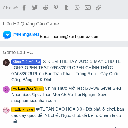
Facebook
Twitter
Reddit
Pinterest
Tumblr
WhatsApp
Email
Link
Chia sẻ:
Liên Hệ Quảng Cáo Game
@kenhgamez
Email:
admin@kenhgamez.com
Game Lậu PC
⚔️ KIẾM THẾ TÂY VỰC ⚔️ MÁY CHỦ TẾ
Kiếm Thế Mới Ra
K
LONG OPEN TEST 06/08/2026 OPEN CHÍNH THỨC
07/08/2026 Phiên Bản Trấn Phái – Trùng Sinh – Cày Cuốc
Công Bằng – PK Đỉnh
Chính Thức Mở Test 6/8--9/8 Sever Siêu
Võ Lâm Siêu Nhân
S
Nhân 6acc/1pc. Thân Mời AE Về Trải Nghiệm Sever
sieuphamsieunhan.com
❤️TL TÂN ĐÀO HOA 3.0 - Đột phá lối chơi, bản
TLBB Private
cao cày quốc dễ, NL chế , Ngọc đi pb dễ kiếm. Chăm là có
hết !