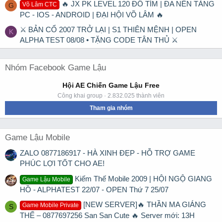
🔥 JX PK LEVEL 120 ĐỒ TÍM | ĐA NỀN TẢNG
Võ Lâm CTC
G
PC - IOS - ANDROID | ĐẠI HỘI VÕ LÂM 🔥
⚔ BẢN CỔ 2007 TRỞ LẠI | S1 THIÊN MỆNH | OPEN
K
ALPHA TEST 08/08 • TẶNG CODE TÂN THỦ ⚔
Nhóm Facebook Game Lậu
Hội AE Chiến Game Lậu Free
Công khai group · 2.832.025 thành viên
Tham gia nhóm
Game Lậu Mobile
ZALO 0877186917 - HÀ XINH ĐẸP - HỖ TRỢ GAME
PHÚC LỢI TỐT CHO AE!
Kiếm Thế Mobile 2009 | HỘI NGỘ GIANG
Game Lậu Mobile
HỒ - ALPHATEST 22/07 - OPEN Thứ 7 25/07
[NEW SERVER]🔥 THẦN MA GIÁNG
Game Mobile Private
S
THẾ – 0877697256 San San Cute 🔥 Server mới: 13H