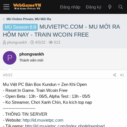
Đăng nhập
Đăng ký
MU Online Private, MU Mới Ra
MUVIETPC.COM - MU MỚI RA
MU Season 6.9
HÔM NAY - TRAIN WCOIN FREE
T
S
L
phongvankh
4/5/22
613
h
t
ư
r
a
ợ
phongvankh
P
e
r
t
Thành viên mới
a
t
x
d
d
e
s
a
m
4/5/22
#1
t
t
a
e
Mu Việt PC Bán Box Kundun = Zen Khi Open
r
- Reset In Game. Train Wcoin Free
t
- Open Beta : 13h - 06/5, Alpha Test : 13h - 05/5
e
- Ko Streamer, Chơi Xanh Chín, Ko kích top nạp
r
-----------------------
. THÔNG TIN SERVER
- Website:
http://id.muvietpc.com
- Tải game:
http://id.muvietpc.com/index.php#download