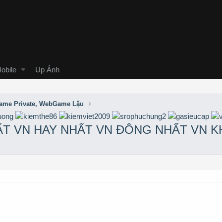
obile
Up Ảnh
me Private, WebGame Lậu
T VN HAY NHẤT VN ĐÔNG NHẤT VN K