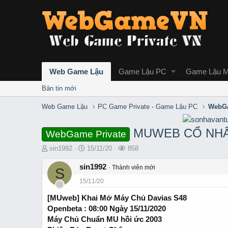
Web Game Lậu
Game Lậu PC
Game Lậu M
Bản tin mới
Web Game Lậu
PC Game Private - Game Lậu PC
WebGa
MUWEB CỔ NHẤ
WebGame Private
T
S
L
sin1992
15/11/20
858
h
t
ư
r
sin1992
a
ợ
Thành viên mới
S
e
r
t
15/11/20
a
t
x
d
d
e
[MUweb] Khai Mở Máy Chủ Davias S48
s
a
m
Openbeta : 08:00 Ngày 15/11/2020
t
t
Máy Chủ Chuẩn MU hồi ức 2003
a
e