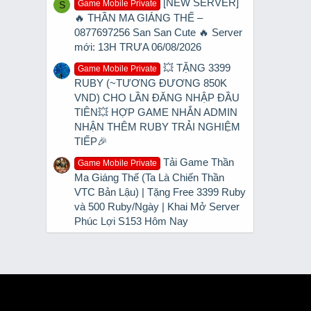
[NEW SERVER]
Game Mobile Private
S
🔥 THẦN MA GIÁNG THẾ –
0877697256 San San Cute 🔥 Server
mới: 13H TRƯA 06/08/2026
💥 TẶNG 3399
Game Mobile Private
RUBY (~TƯƠNG ĐƯƠNG 850K
VND) CHO LẦN ĐĂNG NHẬP ĐẦU
TIÊN💥 HỢP GAME NHẮN ADMIN
NHẬN THÊM RUBY TRẢI NGHIỆM
TIẾP🎉
Tải Game Thần
Game Mobile Private
Ma Giáng Thế (Ta Là Chiến Thần
VTC Bản Lậu) | Tặng Free 3399 Ruby
và 500 Ruby/Ngày | Khai Mở Server
Phúc Lợi S153 Hôm Nay