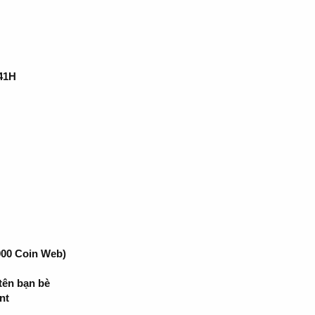
41H
.000 Coin Web)
tên bạn bè
nt