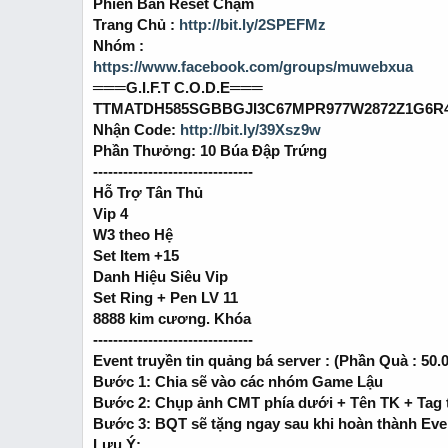
Phiên Bản Reset Chậm
r
t
Trang Chủ :
http://bit.ly/2SPEFMz
e
Nhóm :
r
https://www.facebook.com/groups/muwebxua
═══G.I.F.T C.O.D.E═══
TTMATDH585SGBBGJI3C67MPR977W2872Z1G6R
Nhận Code:
http://bit.ly/39Xsz9w
Phần Thưởng: 10 Búa Đập Trứng
--------------------------------
Hỗ Trợ Tân Thủ
Vip 4
W3 theo Hệ
Set Item +15
Danh Hiệu Siêu Vip
Set Ring + Pen LV 11
8888 kim cương. Khóa
--------------------------------
Event truyền tin quảng bá server : (Phần Quà : 50
Bước 1: Chia sẽ vào các nhóm Game Lậu
Bước 2: Chụp ảnh CMT phía dưới + Tên TK + Tag 
Bước 3: BQT sẽ tặng ngay sau khi hoàn thành Eve
Lưu Ý: