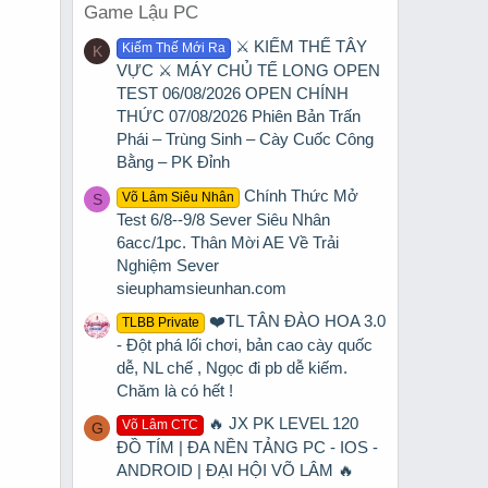
Game Lậu PC
⚔️ KIẾM THẾ TÂY
Kiếm Thế Mới Ra
K
VỰC ⚔️ MÁY CHỦ TẾ LONG OPEN
TEST 06/08/2026 OPEN CHÍNH
THỨC 07/08/2026 Phiên Bản Trấn
Phái – Trùng Sinh – Cày Cuốc Công
Bằng – PK Đỉnh
Chính Thức Mở
Võ Lâm Siêu Nhân
S
Test 6/8--9/8 Sever Siêu Nhân
6acc/1pc. Thân Mời AE Về Trải
Nghiệm Sever
sieuphamsieunhan.com
❤️TL TÂN ĐÀO HOA 3.0
TLBB Private
- Đột phá lối chơi, bản cao cày quốc
dễ, NL chế , Ngọc đi pb dễ kiếm.
Chăm là có hết !
🔥 JX PK LEVEL 120
Võ Lâm CTC
G
ĐỒ TÍM | ĐA NỀN TẢNG PC - IOS -
ANDROID | ĐẠI HỘI VÕ LÂM 🔥