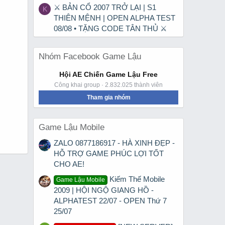
⚔ BẢN CỔ 2007 TRỞ LẠI | S1
K
THIÊN MỆNH | OPEN ALPHA TEST
08/08 • TẶNG CODE TÂN THỦ ⚔
Nhóm Facebook Game Lậu
Hội AE Chiến Game Lậu Free
Công khai group · 2.832.025 thành viên
Tham gia nhóm
Game Lậu Mobile
ZALO 0877186917 - HÀ XINH ĐẸP -
HỖ TRỢ GAME PHÚC LỢI TỐT
CHO AE!
Kiếm Thế Mobile
Game Lậu Mobile
2009 | HỘI NGỘ GIANG HỒ -
ALPHATEST 22/07 - OPEN Thứ 7
25/07