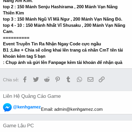
Năng Ám Kim.
top 2 : 150 Mảnh Senju Hashirama , 200 Mảnh Vạn Năng
Thiên Kim
top 3 : 150 Mảnh Ngũ Vĩ Mã Ngư , 200 Mảnh Vạn Năng Đỏ.
top 4 - 10 : 150 Mảnh Nhất Vĩ Shusaku , 200 Mảnh Vạn Năng
Cam.
==========
Event Truyền Tin Ra Nhận Ngay Code cực ngầu
B1 ;Like + Chia sẽ công khai lên trang cá nhân CmT tên tài
khoản kèm tag 5 bạn
: Chụp ảnh và gửi lên Fanpage kèm tài khoản để nhận quà
Facebook
Twitter
Reddit
Pinterest
Tumblr
WhatsApp
Email
Link
Chia sẻ:
Liên Hệ Quảng Cáo Game
@kenhgamez
Email:
admin@kenhgamez.com
Game Lậu PC