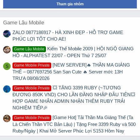
Tham gia nhóm
Game Lậu Mobile
ZALO 0877186917 - HÀ XINH ĐẸP - HỖ TRỢ GAME
PHÚC LỢI TỐT CHO AE!
Kiếm Thế Mobile 2009 | HỘI NGỘ GIANG
Game Lậu Mobile
HỒ - ALPHATEST 22/07 - OPEN Thứ 7 25/07
[NEW SERVER]🔥 THẦN MA GIÁNG
Game Mobile Private
S
THẾ – 0877697256 San San Cute 🔥 Server mới: 13H
TRƯA 08/08/2026
💥 TẶNG 3399 RUBY (~TƯƠNG
Game Mobile Private
ĐƯƠNG 850K VND) CHO LẦN ĐĂNG NHẬP ĐẦU TIÊN💥
HỢP GAME NHẮN ADMIN NHẬN THÊM RUBY TRẢI
NGHIỆM TIẾP🎉
[Game Hot] Tải Thần Ma Giáng Thế (Ta
Game Mobile Private
Là Chiến Thần VTC Bản Lậu) | Tặng Free 3399 Ruby và 500
Ruby/Ngày | Khai Mở Server Phúc Lợi S153 Hôm Nay