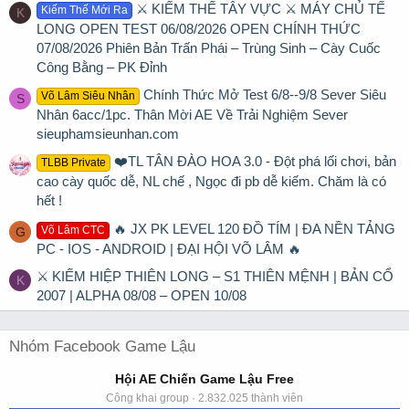
⚔️ KIẾM THẾ TÂY VỰC ⚔️ MÁY CHỦ TẾ
Kiếm Thế Mới Ra
K
LONG OPEN TEST 06/08/2026 OPEN CHÍNH THỨC
07/08/2026 Phiên Bản Trấn Phái – Trùng Sinh – Cày Cuốc
Công Bằng – PK Đỉnh
Chính Thức Mở Test 6/8--9/8 Sever Siêu
Võ Lâm Siêu Nhân
S
Nhân 6acc/1pc. Thân Mời AE Về Trải Nghiệm Sever
sieuphamsieunhan.com
❤️TL TÂN ĐÀO HOA 3.0 - Đột phá lối chơi, bản
TLBB Private
cao cày quốc dễ, NL chế , Ngọc đi pb dễ kiếm. Chăm là có
hết !
🔥 JX PK LEVEL 120 ĐỒ TÍM | ĐA NỀN TẢNG
Võ Lâm CTC
G
PC - IOS - ANDROID | ĐẠI HỘI VÕ LÂM 🔥
⚔ KIẾM HIỆP THIÊN LONG – S1 THIÊN MỆNH | BẢN CỔ
K
2007 | ALPHA 08/08 – OPEN 10/08
Nhóm Facebook Game Lậu
Hội AE Chiến Game Lậu Free
Công khai group · 2.832.025 thành viên