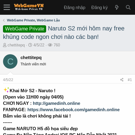
Đăng nhập
Đăng ký
WebGame Private, WebGame Lậu
Naruto S2 mới hôm nay free
WebGame Private
khủng code ngon chơi nào các bạn!
T
S
L
chettitepq
4/5/22
760
h
t
ư
r
a
ợ
chettitepq
C
e
r
t
Thành viên mới
a
t
x
d
d
e
s
a
m
4/5/22
#1
t
t
a
e
Khai Mở S2 - Naruto !
r
(Open vào 11H00 ngày 04/05)
t
CHƠI NGAY :
http://gamedinh.online
e
FANPAGE:
https://www.facebook.com/gamedinh.online
r
Bấm vào là chơi không phải tải !
------
Game NARUTO H5 đồ họa siêu đẹp
Game Đa Nền Tảng Androi IOS PC Hấp Dẫn Nhất 2021