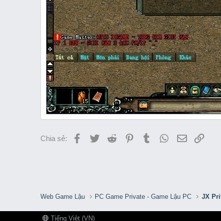
Facebook
Twitter
Reddit
Pinterest
Tumblr
WhatsApp
Email
Link
Chia sẻ:
Web Game Lậu
PC Game Private - Game Lậu PC
JX Pr
Tiếng Việt (VN)