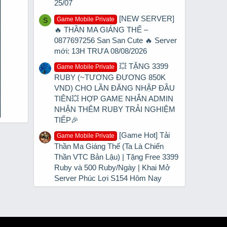
25/07
[NEW SERVER]
Game Mobile Private
S
🔥 THẦN MA GIÁNG THẾ –
0877697256 San San Cute 🔥 Server
mới: 13H TRƯA 08/08/2026
💥 TẶNG 3399
Game Mobile Private
RUBY (~TƯƠNG ĐƯƠNG 850K
VND) CHO LẦN ĐĂNG NHẬP ĐẦU
TIÊN💥 HỢP GAME NHẮN ADMIN
NHẬN THÊM RUBY TRẢI NGHIỆM
TIẾP🎉
[Game Hot] Tải
Game Mobile Private
Thần Ma Giáng Thế (Ta Là Chiến
Thần VTC Bản Lậu) | Tặng Free 3399
Ruby và 500 Ruby/Ngày | Khai Mở
Server Phúc Lợi S154 Hôm Nay