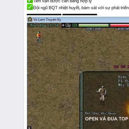
Tiền vạn được cân bằng hợp lý
Đội ngũ BQT nhiệt huyết, bám sát với sự phát tri
▬▬▬▬▬▬▬▬ ▬▬▬▬▬▬▬▬