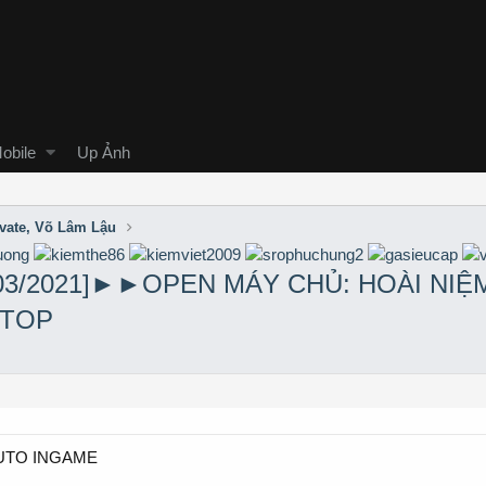
obile
Up Ảnh
ivate, Võ Lâm Lậu
/03/2021]►►OPEN MÁY CHỦ: HOÀI NIỆ
.TOP
 AUTO INGAME