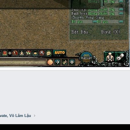
ivate, Võ Lâm Lậu