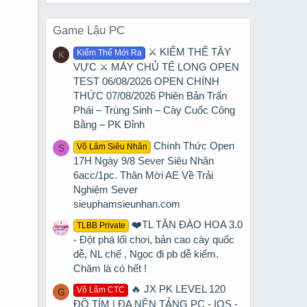
Game Lậu PC
⚔️ KIẾM THẾ TÂY
Kiếm Thế Mới Ra
K
VỰC ⚔️ MÁY CHỦ TẾ LONG OPEN
TEST 06/08/2026 OPEN CHÍNH
THỨC 07/08/2026 Phiên Bản Trấn
Phái – Trùng Sinh – Cày Cuốc Công
Bằng – PK Đỉnh
Chính Thức Open
Võ Lâm Siêu Nhân
S
17H Ngày 9/8 Sever Siêu Nhân
6acc/1pc. Thân Mời AE Về Trải
Nghiệm Sever
sieuphamsieunhan.com
❤️TL TÂN ĐÀO HOA 3.0
TLBB Private
- Đột phá lối chơi, bản cao cày quốc
dễ, NL chế , Ngọc đi pb dễ kiếm.
Chăm là có hết !
🔥 JX PK LEVEL 120
Võ Lâm CTC
G
ĐỒ TÍM | ĐA NỀN TẢNG PC - IOS -