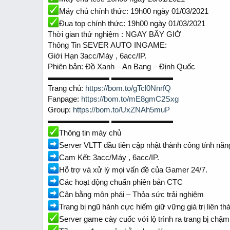
t
t
a
e
Máy chủ chính thức: 19h00 ngày 01/03/2021
r
Đua top chính thức: 19h00 ngày 01/03/2021
t
Thời gian thử nghiệm : NGAY BÂY GIỜ
e
Thông Tin SEVER AUTO INGAME:
r
Giới Hạn 3acc/Máy , 6acc/IP.
Phiên bản: Đồ Xanh – An Bang – Định Quốc
▬▬▬▬▬▬▬▬ ▬▬▬▬▬▬▬▬
Trang chủ:
https://bom.to/gTcl0NnrfQ
Fanpage:
https://bom.to/mE8gmC2Sxg
Group:
https://bom.to/UxZNAh5muP
▬▬▬▬▬▬▬▬ ▬▬▬▬▬▬▬▬
Thông tin máy chủ
Server VLTT đầu tiên cập nhật thành công tính nă
Cam Kết: 3acc/Máy , 6acc/IP.
Hỗ trợ và xử lý mọi vấn đề của Gamer 24/7.
Các hoạt động chuẩn phiên bản CTC
Cân bằng môn phái – Thỏa sức trải nghiệm
Trang bị ngũ hành cực hiếm giữ vững giá trị liên th
Server game cày cuốc với lộ trình ra trang bị chậm,