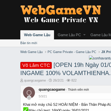
Web Game Lậu
Game Lậu PC
Game Lậu M
Bản tin mới
Web Game Lậu
PC Game Private - Game Lậu PC
JX Pr
[OPEN 19h Ngày 01
Võ Lâm CTC
INGAME 100% VOLAMTHIENHA
T
S
L
quangcaogame
26/2/21
822
h
t
ư
r
quangcaogame
a
ợ
Thành viên mới
Q
e
r
t
5/3/21
a
t
x
d
d
e
Khai mở máy chủ S2 HOÀI NIỆM - Bản Thân Pháp
s
a
m
Máy chủ test: 16h00 ngày 26/01/2021