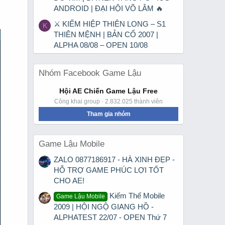
ANDROID | ĐẠI HỘI VÕ LÂM 🔥
⚔ KIẾM HIỆP THIÊN LONG – S1
K
THIÊN MỆNH | BẢN CỔ 2007 |
ALPHA 08/08 – OPEN 10/08
Nhóm Facebook Game Lậu
Hội AE Chiến Game Lậu Free
Công khai group · 2.832.025 thành viên
Tham gia nhóm
Game Lậu Mobile
ZALO 0877186917 - HÀ XINH ĐẸP -
HỖ TRỢ GAME PHÚC LỢI TỐT
CHO AE!
Kiếm Thế Mobile
Game Lậu Mobile
2009 | HỘI NGỘ GIANG HỒ -
ALPHATEST 22/07 - OPEN Thứ 7