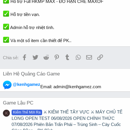
Hỗ trợ Full HKMP MAX - ĐỒ HẠN CHẾ MAXOF
Hỗ trợ tiền vạn.
Admin hỗ trợ nhiệt tình.
Và một số item cần thiết để PK..
Facebook
Twitter
Reddit
Pinterest
Tumblr
WhatsApp
Email
Link
Chia sẻ:
Liên Hệ Quảng Cáo Game
@kenhgamez
Email:
admin@kenhgamez.com
Game Lậu PC
⚔️ KIẾM THẾ TÂY VỰC ⚔️ MÁY CHỦ TẾ
Kiếm Thế Mới Ra
K
LONG OPEN TEST 06/08/2026 OPEN CHÍNH THỨC
07/08/2026 Phiên Bản Trấn Phái – Trùng Sinh – Cày Cuốc