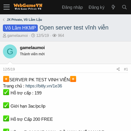
Đăng nhập
Đăng ký
JX Private, Võ Lâm Lậu
Open server test vĩnh viễn
Võ Lâm HKMP
T
S
L
gamelaumoi
12/5/19
964
h
t
ư
r
a
ợ
gamelaumoi
G
e
r
t
Thành viên mới
a
t
x
d
d
e
s
a
m
12/5/19
#1
t
t
a
e
SERVER PK TEST VINH VIỄN
r
Trang chủ :
https://bitly.vn/1e36
t
Hỗ trợ cấp : 199
e
r
Giới hạn 3ac/pc/ip
Hỗ trợ Cấp 200 FREE