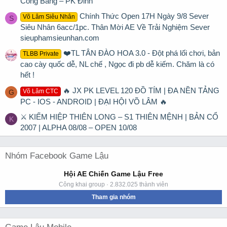
Công Bằng – PK Đỉnh
Chính Thức Open 17H Ngày 9/8 Sever
Võ Lâm Siêu Nhân
S
Siêu Nhân 6acc/1pc. Thân Mời AE Về Trải Nghiệm Sever
sieuphamsieunhan.com
❤️TL TÂN ĐÀO HOA 3.0 - Đột phá lối chơi, bản
TLBB Private
cao cày quốc dễ, NL chế , Ngọc đi pb dễ kiếm. Chăm là có
hết !
🔥 JX PK LEVEL 120 ĐỒ TÍM | ĐA NỀN TẢNG
Võ Lâm CTC
G
PC - IOS - ANDROID | ĐẠI HỘI VÕ LÂM 🔥
⚔ KIẾM HIỆP THIÊN LONG – S1 THIÊN MỆNH | BẢN CỔ
K
2007 | ALPHA 08/08 – OPEN 10/08
Nhóm Facebook Game Lậu
Hội AE Chiến Game Lậu Free
Công khai group · 2.832.025 thành viên
Tham gia nhóm