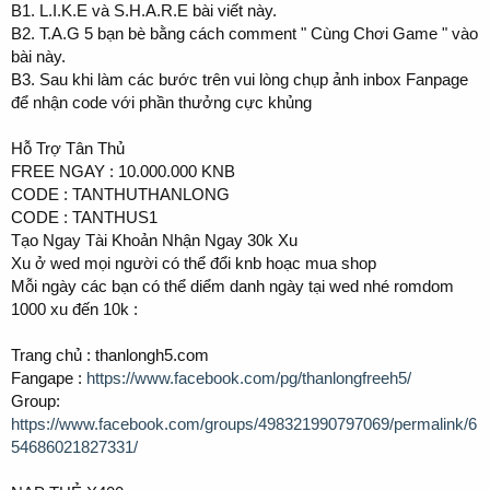
B1. L.I.K.E và S.H.A.R.E bài viết này.
B2. T.A.G 5 bạn bè bằng cách comment " Cùng Chơi Game " vào
bài này.
B3. Sau khi làm các bước trên vui lòng chụp ảnh inbox Fanpage
để nhận code với phần thưởng cực khủng
Hỗ Trợ Tân Thủ
FREE NGAY : 10.000.000 KNB
CODE : TANTHUTHANLONG
CODE : TANTHUS1
Tạo Ngay Tài Khoản Nhận Ngay 30k Xu
Xu ở wed mọi người có thể đổi knb hoạc mua shop
Mỗi ngày các bạn có thể diểm danh ngày tại wed nhé romdom
1000 xu đến 10k :
Trang chủ : thanlongh5.com
Fangape :
https://www.facebook.com/pg/thanlongfreeh5/
Group:
https://www.facebook.com/groups/498321990797069/permalink/6
54686021827331/