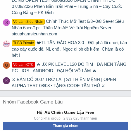
LONG OPEN TEST 06/08/2026 OPEN CHÍNH THỨC
07/08/2026 Phiên Bản Trấn Phái – Trùng Sinh – Cày Cuốc
Công Bằng – PK Đỉnh
Chính Thức Mở Test 6/8--9/8 Sever Siêu
Võ Lâm Siêu Nhân
S
Nhân 6acc/1pc. Thân Mời AE Về Trải Nghiệm Sever
sieuphamsieunhan.com
❤️TL TÂN ĐÀO HOA 3.0 - Đột phá lối chơi, bản
TLBB Private
cao cày quốc dễ, NL chế , Ngọc đi pb dễ kiếm. Chăm là có
hết !
🔥 JX PK LEVEL 120 ĐỒ TÍM | ĐA NỀN TẢNG
Võ Lâm CTC
G
PC - IOS - ANDROID | ĐẠI HỘI VÕ LÂM 🔥
⚔ BẢN CỔ 2007 TRỞ LẠI | S1 THIÊN MỆNH | OPEN
K
ALPHA TEST 08/08 • TẶNG CODE TÂN THỦ ⚔
Nhóm Facebook Game Lậu
Hội AE Chiến Game Lậu Free
Công khai group · 2.832.025 thành viên
Tham gia nhóm