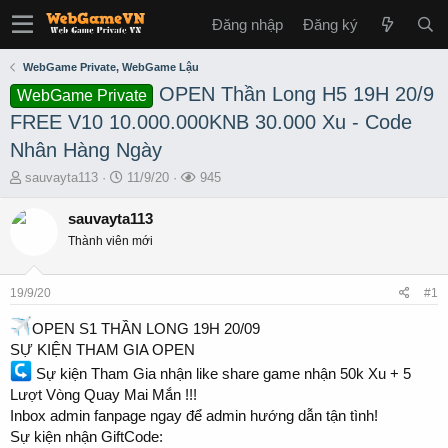
Đăng nhập
Đăng ký
WebGame Private, WebGame Lậu
OPEN Thần Long H5 19H 20/9
WebGame Private
FREE V10 10.000.000KNB 30.000 Xu - Code
Nhân Hàng Ngày
T
S
L
sauvayta113
11/9/20
945
h
t
ư
r
a
ợ
sauvayta113
e
r
t
Thành viên mới
a
t
x
d
d
e
s
a
m
19/9/20
#1
t
t
a
e
OPEN S1 THẦN LONG 19H 20/09
r
SỰ KIỆN THAM GIA OPEN
t
Sự kiện Tham Gia nhận like share game nhận 50k Xu + 5
e
r
Lượt Vòng Quay Mai Mắn !!!
Inbox admin fanpage ngay để admin hướng dẫn tận tình!
Sự kiện nhận GiftCode: