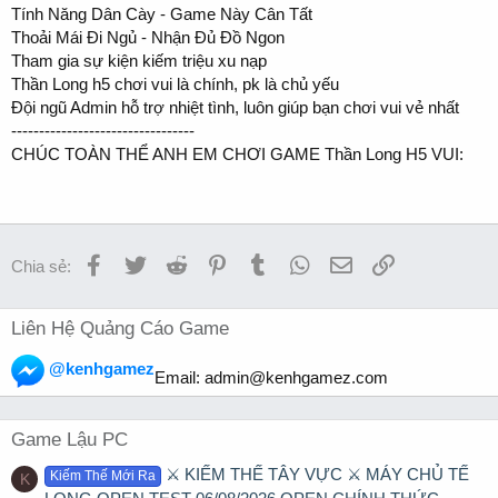
Tính Năng Dân Cày - Game Này Cân Tất
Thoải Mái Đi Ngủ - Nhận Đủ Đồ Ngon
Tham gia sự kiện kiếm triệu xu nạp
Thần Long h5 chơi vui là chính, pk là chủ yếu
Đội ngũ Admin hỗ trợ nhiệt tình, luôn giúp bạn chơi vui vẻ nhất
---------------------------------
CHÚC TOÀN THỂ ANH EM CHƠI GAME Thần Long H5 VUI:
Facebook
Twitter
Reddit
Pinterest
Tumblr
WhatsApp
Email
Link
Chia sẻ:
Liên Hệ Quảng Cáo Game
@kenhgamez
Email:
admin@kenhgamez.com
Game Lậu PC
⚔️ KIẾM THẾ TÂY VỰC ⚔️ MÁY CHỦ TẾ
Kiếm Thế Mới Ra
K