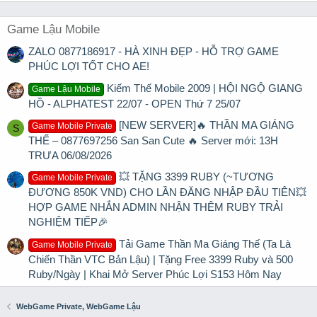
Game Lậu Mobile
ZALO 0877186917 - HÀ XINH ĐẸP - HỖ TRỢ GAME
PHÚC LỢI TỐT CHO AE!
Kiếm Thế Mobile 2009 | HỘI NGỘ GIANG
Game Lậu Mobile
HỒ - ALPHATEST 22/07 - OPEN Thứ 7 25/07
[NEW SERVER]🔥 THẦN MA GIÁNG
Game Mobile Private
S
THẾ – 0877697256 San San Cute 🔥 Server mới: 13H
TRƯA 06/08/2026
💥 TẶNG 3399 RUBY (~TƯƠNG
Game Mobile Private
ĐƯƠNG 850K VND) CHO LẦN ĐĂNG NHẬP ĐẦU TIÊN💥
HỢP GAME NHẮN ADMIN NHẬN THÊM RUBY TRẢI
NGHIỆM TIẾP🎉
Tải Game Thần Ma Giáng Thế (Ta Là
Game Mobile Private
Chiến Thần VTC Bản Lậu) | Tặng Free 3399 Ruby và 500
Ruby/Ngày | Khai Mở Server Phúc Lợi S153 Hôm Nay
WebGame Private, WebGame Lậu