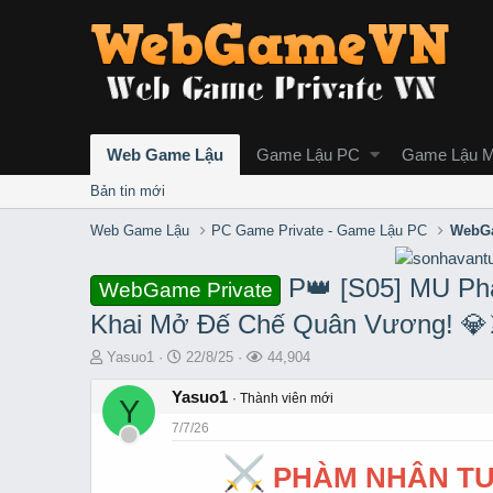
Web Game Lậu
Game Lậu PC
Game Lậu M
Bản tin mới
Web Game Lậu
PC Game Private - Game Lậu PC
WebGa
P👑 [S05] MU Phà
WebGame Private
Khai Mở Đế Chế Quân Vương! 💎
T
S
L
Yasuo1
22/8/25
44,904
h
t
ư
r
Yasuo1
a
ợ
Thành viên mới
Y
e
r
t
7/7/26
a
t
x
d
d
e
PHÀM NHÂN TU 
s
a
m