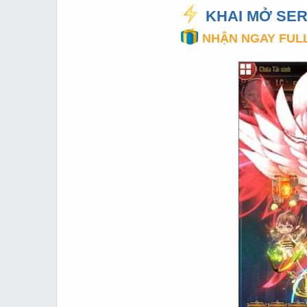
t
t
KHAI MỞ SER
a
e
r
NHẬN NGAY FUL
t
e
r