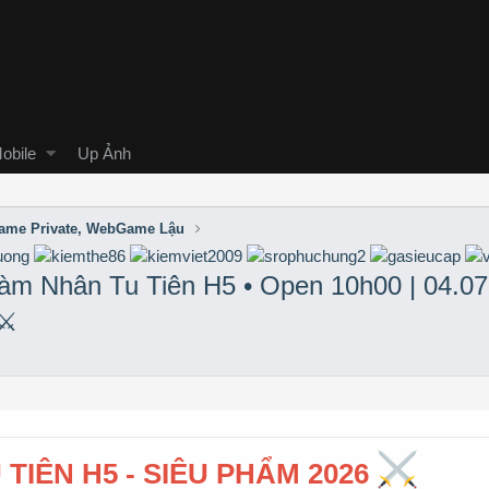
obile
Up Ảnh
me Private, WebGame Lậu
m Nhân Tu Tiên H5 • Open 10h00 | 04.07
⚔️
TIÊN H5 - SIÊU PHẨM 2026