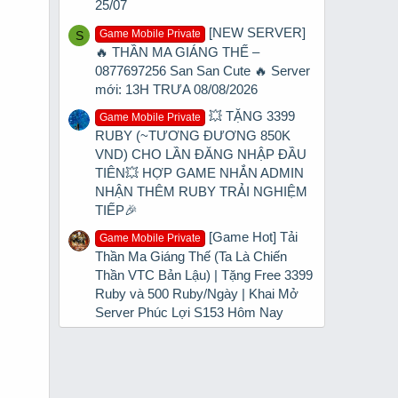
25/07
[NEW SERVER]
Game Mobile Private
S
🔥 THẦN MA GIÁNG THẾ –
0877697256 San San Cute 🔥 Server
mới: 13H TRƯA 08/08/2026
💥 TẶNG 3399
Game Mobile Private
RUBY (~TƯƠNG ĐƯƠNG 850K
VND) CHO LẦN ĐĂNG NHẬP ĐẦU
TIÊN💥 HỢP GAME NHẮN ADMIN
NHẬN THÊM RUBY TRẢI NGHIỆM
TIẾP🎉
[Game Hot] Tải
Game Mobile Private
Thần Ma Giáng Thế (Ta Là Chiến
Thần VTC Bản Lậu) | Tặng Free 3399
Ruby và 500 Ruby/Ngày | Khai Mở
Server Phúc Lợi S153 Hôm Nay