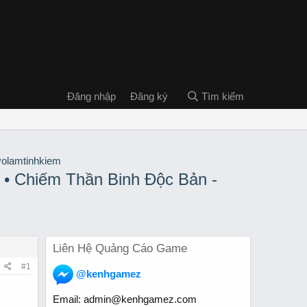
Đăng nhập
Đăng ký
Tìm kiếm
 • Chiếm Thần Binh Độc Bản -
Liên Hệ Quảng Cáo Game
#1
@kenhgamez
Email:
admin@kenhgamez.com