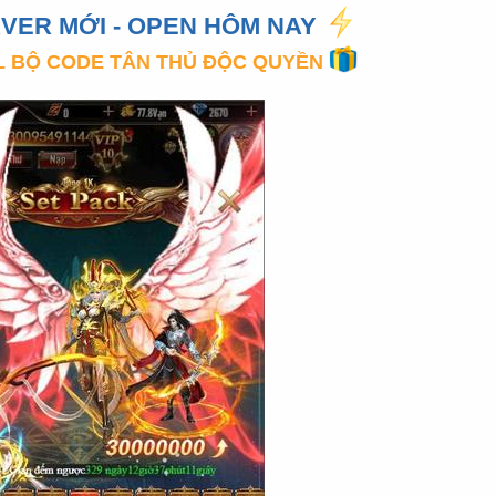
VER MỚI - OPEN HÔM NAY
L BỘ CODE TÂN THỦ ĐỘC QUYỀN