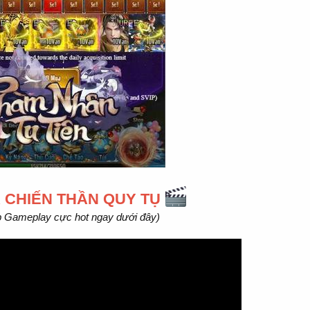
 CHIẾN THẦN QUY TỤ
p Gameplay cực hot ngay dưới đây)