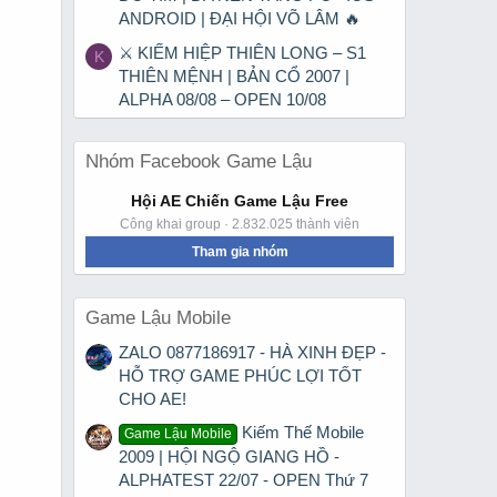
ANDROID | ĐẠI HỘI VÕ LÂM 🔥
⚔ KIẾM HIỆP THIÊN LONG – S1
K
THIÊN MỆNH | BẢN CỔ 2007 |
ALPHA 08/08 – OPEN 10/08
Nhóm Facebook Game Lậu
Hội AE Chiến Game Lậu Free
Công khai group · 2.832.025 thành viên
Tham gia nhóm
Game Lậu Mobile
ZALO 0877186917 - HÀ XINH ĐẸP -
HỖ TRỢ GAME PHÚC LỢI TỐT
CHO AE!
Kiếm Thế Mobile
Game Lậu Mobile
2009 | HỘI NGỘ GIANG HỒ -
ALPHATEST 22/07 - OPEN Thứ 7