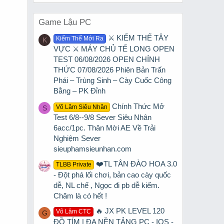
Game Lậu PC
⚔️ KIẾM THẾ TÂY
Kiếm Thế Mới Ra
K
VỰC ⚔️ MÁY CHỦ TẾ LONG OPEN
TEST 06/08/2026 OPEN CHÍNH
THỨC 07/08/2026 Phiên Bản Trấn
Phái – Trùng Sinh – Cày Cuốc Công
Bằng – PK Đỉnh
Chính Thức Mở
Võ Lâm Siêu Nhân
S
Test 6/8--9/8 Sever Siêu Nhân
6acc/1pc. Thân Mời AE Về Trải
Nghiệm Sever
sieuphamsieunhan.com
❤️TL TÂN ĐÀO HOA 3.0
TLBB Private
- Đột phá lối chơi, bản cao cày quốc
dễ, NL chế , Ngọc đi pb dễ kiếm.
Chăm là có hết !
🔥 JX PK LEVEL 120
Võ Lâm CTC
G
ĐỒ TÍM | ĐA NỀN TẢNG PC - IOS -