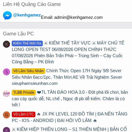
Liên Hệ Quảng Cáo Game
@kenhgamez
Email:
admin@kenhgamez.com
Game Lậu PC
⚔️ KIẾM THẾ TÂY VỰC ⚔️ MÁY CHỦ TẾ
Kiếm Thế Mới Ra
K
LONG OPEN TEST 06/08/2026 OPEN CHÍNH THỨC
07/08/2026 Phiên Bản Trấn Phái – Trùng Sinh – Cày Cuốc
Công Bằng – PK Đỉnh
Chính Thức Open 17H Ngày 9/8 Sever
Võ Lâm Siêu Nhân
S
Siêu Nhân 6acc/1pc. Thân Mời AE Về Trải Nghiệm Sever
sieuphamsieunhan.com
❤️TL TÂN ĐÀO HOA 3.0 - Đột phá lối chơi, bản
TLBB Private
cao cày quốc dễ, NL chế , Ngọc đi pb dễ kiếm. Chăm là có
hết !
🔥 JX PK LEVEL 120 ĐỒ TÍM | ĐA NỀN TẢNG
Võ Lâm CTC
G
PC - IOS - ANDROID | ĐẠI HỘI VÕ LÂM 🔥
⚔ KIẾM HIỆP THIÊN LONG – S1 THIÊN MỆNH | BẢN CỔ
K