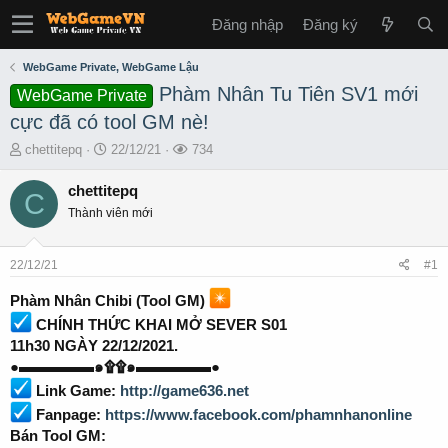
Đăng nhập
Đăng ký
WebGame Private, WebGame Lậu
Phàm Nhân Tu Tiên SV1 mới
WebGame Private
cực đã có tool GM nè!
T
S
L
chettitepq
22/12/21
734
h
t
ư
r
a
ợ
chettitepq
C
e
r
t
Thành viên mới
a
t
x
d
d
e
s
a
m
22/12/21
#1
t
t
a
e
Phàm Nhân Chibi (Tool GM)
r
CHÍNH THỨC KHAI MỞ SEVER S01
t
11h30 NGÀY 22/12/2021.
e
r
●▬▬▬▬▬๑۩۩๑▬▬▬▬▬●
Link Game:
http://game636.net
Fanpage:
https://www.facebook.com/phamnhanonline
Bán Tool GM: