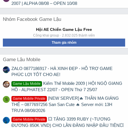
2007 | ALPHA 08/08 – OPEN 10/08
Nhóm Facebook Game Lậu
Hội AE Chiến Game Lậu Free
Công khai group · 2.832.025 thành viên
Tham gia nhóm
Game Lậu Mobile
ZALO 0877186917 - HÀ XINH ĐẸP - HỖ TRỢ GAME
PHÚC LỢI TỐT CHO AE!
Kiếm Thế Mobile 2009 | HỘI NGỘ GIANG
Game Lậu Mobile
HỒ - ALPHATEST 22/07 - OPEN Thứ 7 25/07
[NEW SERVER]🔥 THẦN MA GIÁNG
Game Mobile Private
S
THẾ – 0877697256 San San Cute 🔥 Server mới: 13H
TRƯA 08/08/2026
💥 TẶNG 3399 RUBY (~TƯƠNG
Game Mobile Private
ĐƯƠNG 850K VND) CHO LẦN ĐĂNG NHẬP ĐẦU TIÊN💥