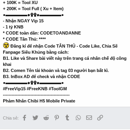
+ 100K = Tool XU
+ 200K = Tool Full ( Xu + Item)
●▬▬▬▬▬๑۩۩๑▬▬▬▬▬●
- Nhận NGAY Vip 15
- 1 tỷ KNB
* CODE toàn dân: CODETOANDANNE
* CODE Tân Thủ: ****
Đăng kí để nhận Code TÂN THỦ - Code Like, Chia Sẽ
Fanpage Siêu Khủng bằng cách:
B1. Like và Share bài viết này trên trang cá nhân chế độ công
khai
B2. Comen Tên tài khoản và tag 03 người bạn bất kì.
B3. InBox AD để check và nhận CODE
●▬▬▬▬▬๑۩۩๑▬▬▬▬▬●
#FreeVip15 #FreeKNB #ToolGM
----------------------------------------------
Phàm Nhân Chibi H5 Mobile Private
Facebook
Twitter
Reddit
Pinterest
Tumblr
WhatsApp
Email
Link
Chia sẻ: