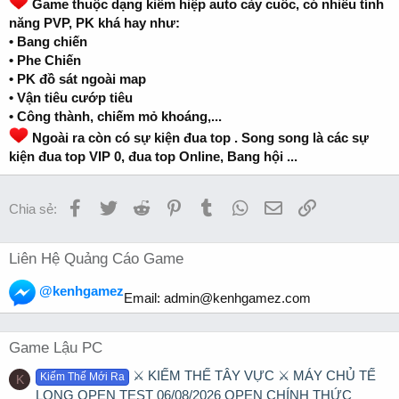
Game thuộc dạng kiếm hiệp auto cày cuốc, có nhiều tính
năng PVP, PK khá hay như:
• Bang chiến
• Phe Chiến
• PK đồ sát ngoài map
• Vận tiêu cướp tiêu
• Công thành, chiếm mỏ khoáng,...
Ngoài ra còn có sự kiện đua top . Song song là các sự
kiện đua top VIP 0, đua top Online, Bang hội ...
Facebook
Twitter
Reddit
Pinterest
Tumblr
WhatsApp
Email
Link
Chia sẻ:
Liên Hệ Quảng Cáo Game
@kenhgamez
Email:
admin@kenhgamez.com
Game Lậu PC
⚔️ KIẾM THẾ TÂY VỰC ⚔️ MÁY CHỦ TẾ
Kiếm Thế Mới Ra
K
LONG OPEN TEST 06/08/2026 OPEN CHÍNH THỨC