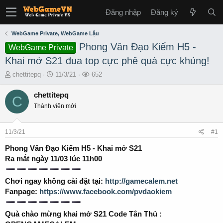
Đăng nhập
Đăng ký
WebGame Private, WebGame Lậu
Phong Vân Đạo Kiếm H5 -
WebGame Private
Khai mở S21 đua top cực phê quà cực khủng!
T
S
L
chettitepq
11/3/21
652
h
t
ư
r
a
ợ
chettitepq
C
e
r
t
Thành viên mới
a
t
x
d
d
e
s
a
m
11/3/21
#1
t
t
a
e
Phong Vân Đạo Kiếm H5 - Khai mở S21
r
Ra mắt ngày 11/03 lúc 11h00
t
e
Chơi ngay không cài đặt tại:
http://gamecalem.net
r
Fanpage:
https://www.facebook.com/pvdaokiem
Quà chào mừng khai mở S21 Code Tân Thủ :