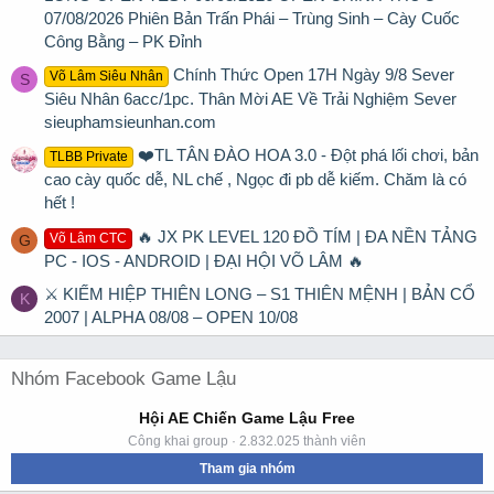
07/08/2026 Phiên Bản Trấn Phái – Trùng Sinh – Cày Cuốc
Công Bằng – PK Đỉnh
Chính Thức Open 17H Ngày 9/8 Sever
Võ Lâm Siêu Nhân
S
Siêu Nhân 6acc/1pc. Thân Mời AE Về Trải Nghiệm Sever
sieuphamsieunhan.com
❤️TL TÂN ĐÀO HOA 3.0 - Đột phá lối chơi, bản
TLBB Private
cao cày quốc dễ, NL chế , Ngọc đi pb dễ kiếm. Chăm là có
hết !
🔥 JX PK LEVEL 120 ĐỒ TÍM | ĐA NỀN TẢNG
Võ Lâm CTC
G
PC - IOS - ANDROID | ĐẠI HỘI VÕ LÂM 🔥
⚔ KIẾM HIỆP THIÊN LONG – S1 THIÊN MỆNH | BẢN CỔ
K
2007 | ALPHA 08/08 – OPEN 10/08
Nhóm Facebook Game Lậu
Hội AE Chiến Game Lậu Free
Công khai group · 2.832.025 thành viên
Tham gia nhóm